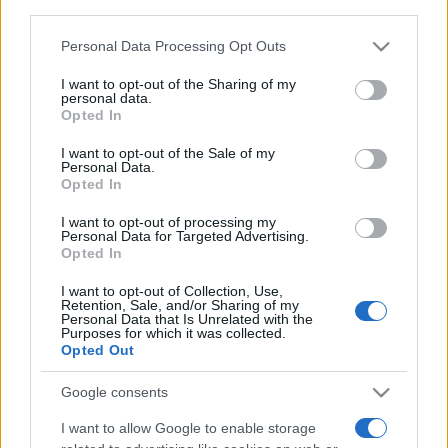
third parties.
videókat folyamatosan teszik közzé a hétvége folyamán
Please note that this website/app uses one or more Google
Facebook
oldalukon, ahol már megtekinthető a klub vezető
Personal Data Processing Opt Outs
services and may gather and store information including but
programszervezője, Bende Zsuzsanna szívhez szóló
not limited to your visit or usage behaviour. You may click to
I want to opt-out of the Sharing of my
personal data.
születésnapi üzenete
a zene, a közösség és a hajó
grant or deny consent to Google and its third-party tags to
Opted In
use your data for below specified purposes in below Google
szentháromságáról.
consent section.
I want to opt-out of the Sale of my
Personal Data.
Opted In
Az ünneplés közben pedig már zajlik az előkészítés a
következő projektre: május 10-én startol a
Vasárnapi Iskola
I want to opt-out of processing my
Personal Data for Targeted Advertising.
című streamkoncert-sorozat, ami minden héten a Kárpát-
Opted In
medence 10-10 feltörekvő produkcióját mutatja be, élőben
I want to opt-out of Collection, Use,
az A38 Hajóról. A projektben médiapartnerként részt vevő
Retention, Sale, and/or Sharing of my
Personal Data that Is Unrelated with the
Hajónapló Facebook oldalán
lehet majd követni a
Purposes for which it was collected.
Opted Out
közvetítéseket – egy „pilot nap” márciusi felvételei már
visszanézhetők a
YouTube csatornájukon.
Google consents
I want to allow Google to enable storage
Aki támogatni szeretné az A38 Hajót, zenehallgatással