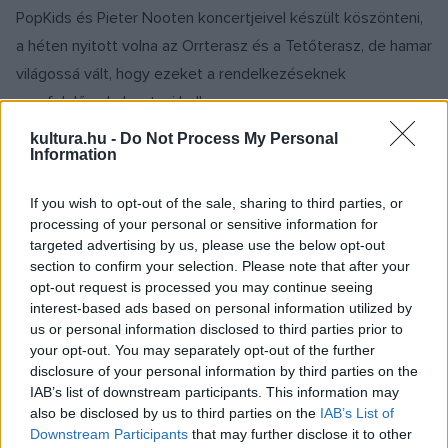
PopKids és Pieter Nooten koncertjeivel készült köszönteni,
a héten nyitott volna az Orrterasz és a Tetőterasz, de hamar
világossá vált, hogy ezeket a rendelkezéseknek
megfelelően halasztani kell.
kultura.hu -
Do Not Process My Personal
Information
Alkalmazkodva a helyzethez, az A38 stúdiós működésre
rendezkedett be a korlátozások idejére: közös felhívást
If you wish to opt-out of the sale, sharing to third parties, or
hirdetett meg zenei és társművészeti produkciók számára
processing of your personal or sensitive information for
az EMMI Kulturális Államtitkárságával, az MTVA-val, a Petőfi
targeted advertising by us, please use the below opt-out
section to confirm your selection. Please note that after your
Irodalmi Múzeummal és a Petőfi Irodalmi Ügynökséggel. Az
opt-out request is processed you may continue seeing
M2 Petőfi TV Én vagyok itthon című, naponta jelentkező
interest-based ads based on personal information utilized by
műsorában már láthatók részletek az elkészült anyagokból.
us or personal information disclosed to third parties prior to
your opt-out. You may separately opt-out of the further
disclosure of your personal information by third parties on the
Közben – ahogy most minden ünnepelt – az A38 is online
IAB’s list of downstream participants. This information may
fogadja a köszöntéseket: arról kérdeztek elismert magyar
also be disclosed by us to third parties on the
IAB’s List of
Downstream Participants
that may further disclose it to other
művészeket, mit csináltak 17 évesen. Az erről készült