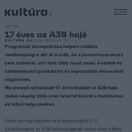
M
EGYÉB
17 éves az A38 hajó
KULTURA.HU
2020. ÁPRILIS 30.
Programok lebonyolítása helyett stúdiós
tevékenységre állt át a stáb, de a koncertszervezés
sem szünetel, sőt: heti több tucat zenei, irodalmi és
színművészeti produkciót és kapcsolódó műsorokat
rögzítenek.
Ma ünnepli nyitásának 17. évfordulóját az A38 hajó.
Június végéig több száz felvétel készül a fedélzeten
és külső helyszíneken.
Senki sem így képzelte el a legénységből a 17.
születésnapot: az A38 kiskorúságának utolsó évét a Mary