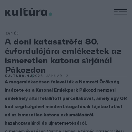
M
EGYÉB
A doni katasztrófa 80.
évfordulójára emlékeztek az
ismeretlen katona sírjánál
Pákozdon
KULTURA.HU
2023. JANUÁR 12.
A megemlékezésen felavatták a Nemzeti Örökség
Intézete és a Katonai Emlékpark Pákozd nemzeti
emlékhely által felállított parcellakövet, amely egy QR
kód segítségével minden látogatónak tájékoztatást
ad az ismeretlen katona exhumálásáról,
hazahozataláról és újratemetéséről.
A megemlékezésen Vargha Tamás, a térség országgyűlési