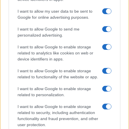
I want to allow my user data to be sent to
Google for online advertising purposes.
I want to allow Google to send me
personalized advertising.
I want to allow Google to enable storage
related to analytics like cookies on web or
device identifiers in apps.
I want to allow Google to enable storage
related to functionality of the website or app.
I want to allow Google to enable storage
„A Don-kanyarban történtek arra tanítanak minket,
related to personalization.
magyarokat, hogy idegen érdekekért, más nemzetek
I want to allow Google to enable storage
közötti harcban részt venni csak felesleges és súlyos
related to security, including authentication
áldozatokat jelenthet nemzetünknek. Ma, amikor háború
functionality and fraud prevention, and other
zajlik a szomszédunkban, különösen fontos ezt a tényt
user protection.