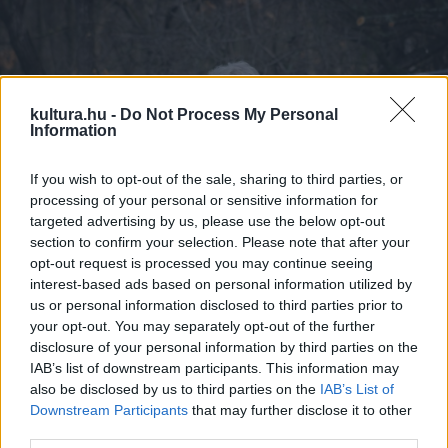
kultura.hu -
Do Not Process My Personal
Information
If you wish to opt-out of the sale, sharing to third parties, or
processing of your personal or sensitive information for
targeted advertising by us, please use the below opt-out
section to confirm your selection. Please note that after your
opt-out request is processed you may continue seeing
interest-based ads based on personal information utilized by
us or personal information disclosed to third parties prior to
„Nagyon büszkék vagyunk, hogy ez a kápolna az első
your opt-out. You may separately opt-out of the further
emlékmű a rendszerváltás után, mely egy méltatlan
disclosure of your personal information by third parties on the
elhallgatásra ítélt hadsereg és elfeledett halottainak
IAB’s list of downstream participants. This information may
also be disclosed by us to third parties on the
IAB’s List of
tisztessége érdekében épült. Emlékezünk hát kegyelettel
Downstream Participants
that may further disclose it to other
és méltósággal, azzal a gondolattal és hittel a szívünkben,
third parties.