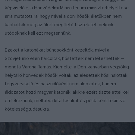
képviselője, a Honvédelmi Minisztérium miniszterhelyettese
arra mutatott rá, hogy mivel a doni hősök életükben nem
kaphatták meg az őket megillető tiszteletet, nekünk,
utódoknak kell ezt megtennünk.
Ezeket a katonákat bűnösökként kezelték, mivel a
Szovjetunió ellen harcoltak, hőstetteik nem létezhettek –
mondta Vargha Tamás. Kiemelte: a Don-kanyarban végsőkig
helytálló honvédek hősök voltak, az elesettek hősi halottak,
fegyverviselő és használóként nem áldozatok, hanem
áldozatot hozó magyar katonák, akikre ezért tisztelettel kell
emlékeznünk, méltatva kitartásukat és példaként tekintve
kötelességtudásukra.