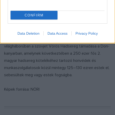
minden nap szem előtt tartani, és minden erőnkkel a
békéért harcolni. Erre emlékeztessen mindannyiunkat a ma
CONFIRM
felavatott, tájékoztatást és méltó megjelölést szolgáló
szimbólum” – hangsúlyozta a NÖRI főigazgatója.
Data Deletion
Data Access
Privacy Policy
80 éve, 1943. január 12-én kezdődött a második
világháborúban a szovjet Vörös Hadsereg támadása a Don-
kanyarban, amelynek következtében a 250 ezer fős 2.
magyar hadsereg kötelékéhez tartozó honvédek és
munkaszolgálatosok közül mintegy 125–130 ezren estek el,
sebesültek meg vagy estek fogságba.
Képek forrása: NÖRI