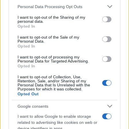
hogy a vesztes csatáknak is vannak hősei” – zárta
Please note that this website/app uses one or more Google
Personal Data Processing Opt Outs
beszédét Vargha.
services and may gather and store information including but
not limited to your visit or usage behaviour. You may click to
I want to opt-out of the Sharing of my
personal data.
grant or deny consent to Google and its third-party tags to
Móczár Gábor, a Nemzeti Örökség Intézetének főigazgatója
Opted In
use your data for below specified purposes in below Google
beszédében elmondta: a Nemzeti Örökség Intézete tavaly
consent section.
I want to opt-out of the Sale of my
indította el azt a kezdeményezését, amelynek keretében
Personal Data.
Opted In
úgynevezett okos parcellaköveket helyez el olyan
temetkezési helyeknél, amelyekben a nemzeti sírkert
I want to opt-out of processing my
Personal Data for Targeted Advertising.
részeként védett sír található. Bár a pákozdi nemzeti
Opted In
emlékhelyen található ismeretlen katona sírja nem lehet
I want to opt-out of Collection, Use,
része az állam által védett sírok közösségének, az itt
Retention, Sale, and/or Sharing of my
Personal Data that Is Unrelated with the
felállított hasonló parcellakő a rajta szereplő QR-kód
Purposes for which it was collected.
Opted Out
segítségével mindenkinek részletes tájékoztatást ad az itt
nyugvó ismeretlen hős exhumálásáról, hazahozataláról és
Google consents
újratemetéséről.
I want to allow Google to enable storage
related to advertising like cookies on web or
device identifiers in apps.