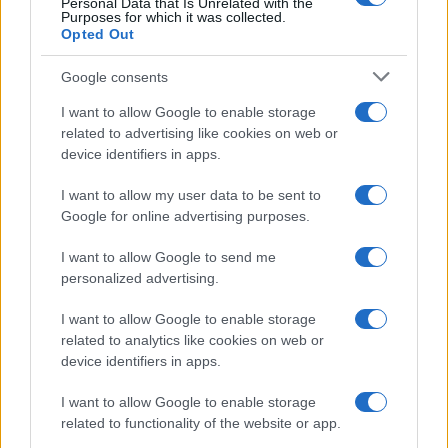
készült a zene. Jerry Goldsmith, a legendás filmzeneszerző
Personal Data that Is Unrelated with the
Purposes for which it was collected.
például azt nyilatkozta, akár negyvenszer-ötvenszer is
Opted Out
megnézte a kópiát, mire megszületett a fejében, hogy mit
Google consents
akar. Ha nincs kész a film, hanem csak a forgatókönyv áll
I want to allow Google to enable storage
rendelkezésre, akkor az embernek végül is sokkal
related to advertising like cookies on web or
szabadabb asszociációi lesznek, ami aztán vagy illik a
device identifiers in apps.
filmhez, vagy nem. Jobb képre komponálni, mert ott vannak
I want to allow my user data to be sent to
biztos fogódzók, például hogy milyen a képi kompozíció,
Google for online advertising purposes.
milyen a vágás tempója, a színészi játék intenzitása az adott
pillanatban.
I want to allow Google to send me
personalized advertising.
Hova kerül egy filmben zene, és azt ki dönti el?
I want to allow Google to enable storage
related to analytics like cookies on web or
device identifiers in apps.
A végső döntés a rendezőé, de valamennyire egy producer
is beleszólhat, bár ez inkább csak a tengerentúlon fordul elő.
I want to allow Google to enable storage
A filmzenének a dialógusos filmekben sokkal diszkrétebb
related to functionality of the website or app.