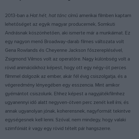
2013-ban a
Hat hét, hat tánc
című amerikai filmben kaptam
lehetőséget az egyik magyar producernek, Somkuti
Andrásnak köszönhetően, aki ismerte már a munkáimat. Ez
egy nagyon menő Broadway-darab filmes változata volt
Gena Rowlands és Cheyenne Jackson főszereplésével,
Zsigmond Vilmos volt az operatőre. Nagy különbség volt a
rövid animációkhoz képest, hogy ott egy négy-öt perces
filmmel dolgozik az ember, akár fél évig csiszolgatja, és a
végeredmény lényegében egy esszencia. Mint amikor
gyémántot csiszolunk. Ehhez képest a nagyjátékfilmhez
ugyanennyi idő alatt negyven-ötven perc zenét kell írni, és
annak ugyanolyan jónak, koherensnek, nagyformát tekintve
egységesnek kell lenni. Szóval, nem mindegy, hogy valaki
szimfóniát ír vagy egy rövid tételt pár hangszerre.