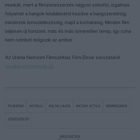
munkát, mert a filmzeneszerzés nagyon sokrétű, izgalmas
folyamat a hangok kitalálásától kezdve a hangszerelésig,
mindezek lemodellezéséig, majd a kottaírásig. Minden film
teljesen új horizont, más és más ismeretlen terep, így soha
nem rutinból dolgozik az ember.
Az Uránia Nemzeti Filmszínház
Film/Zene
sorozatáról
további információk itt
.
FILMZENE
INTERJÚ
KOLTAI LAJOS
PACSAY ATTILA
SEMMELWEIS
ZENESZERZŐ
MEGOSZTÁS