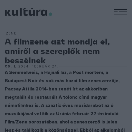
M
ZENE
A filmzene azt mondja el,
amiről a szereplők nem
beszélnek
CS. L.
2024. FEBRUÁR 24.
A Semmelweis, a Hajnali láz, a Post mortem, a
Budapest Noir és sok más hazai film zeneszerzője,
Pacsay Attila 2014-ben zenét írt az akkoriban
megtalált és restaurált A tolonc című magyar
némafilmhez is. A száztíz éves mozidarabot az ő
muzsikájával vetítik az Uránia február 27-én induló
Film/Zene sorozatában, ahol a zeneszerző is jelen
lesz és találkozik a közönséggel. Ebből az alkalomból