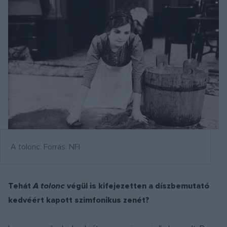
A tolonc. Forrás: NFI
Tehát
A tolonc
végül is kifejezetten a díszbemutató
kedvéért kapott szimfonikus zenét?