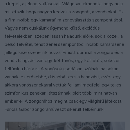
a képet, a jelenetváltásokat. Világosan elmondta, hogy neki
mi tetszik, hogy nagyon kedveli a zongorát, a vonósokat. Ez
a film inkább egy kamarafilm zeneválasztás szempontjából.
Vagyis nem dúskálunk úgymond külső, akciódús
felvételekben, szépen lassan haladunk előre, sok a közeli, a
belső felvétel, tehát zenei szempontból inkább kamarazene
jellegű kísérőzene illik hozzá. Emiatt dominál a zongora és a
vonós hangzás, van egy-két fúvós, egy-két-ütős, sokszor
feltűnik a hárfa is. A vonósok csodásan szólnak, ha sokan
vannak, ez erősebbé, dúsabbá teszi a hangzást, ezért egy
akkora vonószenekarral vettük fel, ami megfelel egy teljes
szimfonikus zenekari létszámnak, picit több, mint hatvan
emberrel. A zongorához megint csak egy világhírű játékost,
Farkas Gábor zongoraművészt sikerült felkérnünk.