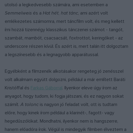
utolsó a legkedvesebb számára, ami esetemben a
Semmelweis
és a
Hat hét, hat tánc
, ami azért volt
emlékezetes számomra, mert táncfilm volt, és meg kellett
írni hozzá tizennégy klasszikus tánczenei számot - tangót,
szambát, mambót, csacsacsát, foxtrottot, keringőket - az
underscore részen kívül. És azért is, mert talán itt dolgoztam
a legszínesebb és a legnagyobb apparátussal.
Egyébként a filmzenék alkotásakor rengeteg jó zenésszel
volt alkalmam együtt dolgozni, például a már említett Baráti
Kristóffal és
Farkas Gáborral
. Ilyenkor eleve úgy írom az
anyagot, hogy tudom, ki fogja játszani, és ez nagyon sokat
számít.
A tolonc
is nagyon jó feladat volt, ott is tudtam
előre, hogy kinek írom például a klarinét-, fagott- vagy
hegedűszólókat. Mondhatni, ilyenkor nem is hangszerre,
hanem előadóra írok. Végül is mindegyik filmben élveztem a