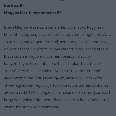
kérdeztük.
Hogyan lett filmzeneszerző?
Eredetileg zeneszerző akartam lenni, de látva, hogy mi a
helyzet a világban, kicsit elment a kedvem az egésztől. Az a
fajta zene, ami engem érdekel, nemhogy divatos nem volt,
de kifejezetten lenézett, és aki karriert akart, annak tilos is.
Elsősorban a hagyományos harmóniákon alapuló,
hagyományos értelemben vett dallamokat tartalmazó
zenéről beszélek. Ha már öt vonalra írt az ember zenét,
akkor az már ciki volt. Úgyhogy az, amikor M. Tóth Géza,
akivel egyébként együtt jártunk korábban zeneiskolába, és
aki aztán a MOME-n végzett animáció szakon, megkeresett,
hogy nem volna-e kedvem rövid animációkhoz zenéket írni,
szinte mentőöv volt számomra.