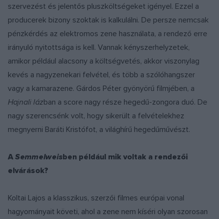
szervezést és jelentős pluszköltségeket igényel. Ezzel a
producerek bizony szoktak is kalkulálni. De persze nemcsak
pénzkérdés az elektromos zene használata, a rendező erre
irányuló nyitottsága is kell. Vannak kényszerhelyzetek,
amikor például alacsony a költségvetés, akkor viszonylag
kevés a nagyzenekari felvétel, és több a szólóhangszer
vagy a kamarazene. Gárdos Péter gyönyörű filmjében, a
Hajnali láz
ban a score nagy része hegedű-zongora duó. De
nagy szerencsénk volt, hogy sikerült a felvételekhez
megnyerni Baráti Kristófot, a világhírű hegedűművészt.
A
Semmelweis
ben például mik voltak a rendezői
elvárások?
Koltai Lajos a klasszikus, szerzői filmes európai vonal
hagyományait követi, ahol a zene nem kíséri olyan szorosan