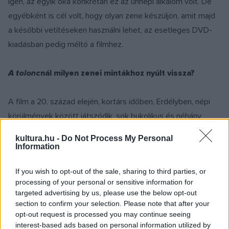
Igen, az egyik oka konkrétan ez az ünnepi alkalom volt. De
egyébként is cél volt, hogy olyan zene készüljön, amit majd
a későbbi vetítéseken használni lehet, az esetleges DVD-
kiadásban pedig méltó a filmhez.
A tolonc
nál milyen zenei mintákhoz nyúlt vissza?
A film a 20. század elején, kortárs időben, Erdélyben, népi
körülmények között játszódik, sok bukolikus és néhány
városi helyszínnel, ugyanakkor tudjuk, hogy ez egy
kultura.hu -
Do Not Process My Personal
évtizedekkel korábbi népszínmű feldolgozása. Nem akartam
Information
olyan zenét írni, ami azt próbálja lemásolni, hogy milyen
If you wish to opt-out of the sale, sharing to third parties, or
lenne, ha valaki akkor írta volna, hanem szem előtt tartottam
processing of your personal or sensitive information for
azt, hogy ez a 21. század nézőinek készül, beleemelve
targeted advertising by us, please use the below opt-out
persze a népzenei kincsünket és azt is, hogy volt egy
section to confirm your selection. Please note that after your
opt-out request is processed you may continue seeing
Bartók Bélánk, aki az azt megelőző években járt ezeken az
interest-based ads based on personal information utilized by