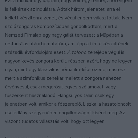
Ezt a munkát úgy kaptam, hogy volt egy tender, ahol engem
is felkértek az indulásra. Adtak három jelenetet, arra el
kellett készíteni a zenét, és végül engem választottak. Nem
szólózongorás kompozícióban gondolkodtam, mert a
Nemzeti Filmalap egy nagy gálát tervezett a Müpában a
restaurálás utáni bemutatóra, ami épp a film elkészültének
századik évfordulójára esett.
A tolonc
zenéjébe végül is
nagyon kevés zongora került, részben azért, hogy ne legyen
olyan, mint egy klasszikus némafilm-kísérőzene, másrész
mert a szimfonikus zenekar mellett a zongora nehezen
érvényesül, csak megerősít egyes szólamokat, vagy
fűszerként használandó. Hangsúlyos talán csak egy
jelenetben volt, amikor a főszereplő, Liszka, a hazatoloncolt
cselédlány szégyenében öngyilkosságot kísérel meg. Az
viszont tudatos választás volt, hogy ott legyen.