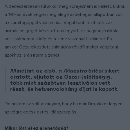
A zeneszerzésen túl akkor még zörejeznem is kellett. Ekkor,
a ’90-es évek végén még elég kezdetleges állapotban volt
a számítógéppel való munka. Végül több mint kétszáz
animációs geget készítettünk együtt, ez nagyon jó iskola
volt számomra a kép és a zene viszonyát tekintve. És
amikor Géza elkezdett animációs rövidfilmeket készíteni,
azokhoz is én írtam a zenét.
Mindjárt az első, a
Maestro
óriási sikert
aratott, eljutott az Oscar-jelöltségig,
több mint százötven fesztiválon vett
részt, és hetvenvalahány díjat is kapott.
De nekem az volt a vágyam, hogy ha már film, akkor legyen
az végre egész estés, élőszereplős.
Mikor jött el ez a lehetőség?