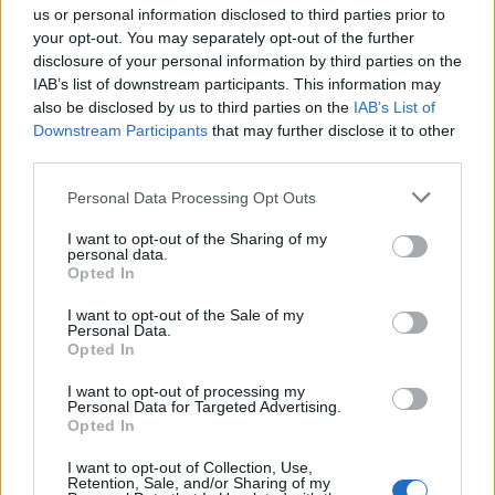
erdélyi tájakon a népzenei gyűjtőútjain. Teljesen szabad
us or personal information disclosed to third parties prior to
kezet kaptam abban, hogy mindezeket hogyan ötvözöm, de
your opt-out. You may separately opt-out of the further
disclosure of your personal information by third parties on the
a kérés az volt, hogy ne egy köldöknézős darab készüljön,
IAB’s list of downstream participants. This information may
hanem egy nemes értelemben vett alkalmazott zenei mű.
also be disclosed by us to third parties on the
IAB’s List of
Tehát, hogy a zenének a képhez való viszonya
Downstream Participants
that may further disclose it to other
third parties.
hagyományos alapokon nyugodjon.
Please note that this website/app uses one or more Google
Personal Data Processing Opt Outs
services and may gather and store information including but
Általában hogyan komponál? Forgatókönyv alapján
not limited to your visit or usage behaviour. You may click to
I want to opt-out of the Sharing of my
vagy elkészült jelenetek alapján? Olvastam valahol,
personal data.
grant or deny consent to Google and its third-party tags to
Opted In
hogy a
Semmelweis
hez
(Koltai Lajossal a filmről
itt
use your data for below specified purposes in below Google
consent section.
beszélgettünk
, kritikánk
itt olvasható
)
például
I want to opt-out of the Sale of my
Personal Data.
forgatókönyv alapján kezdte írni a zenét, tehát még
Opted In
nem látta a filmet, amikor a zenék már készültek.
I want to opt-out of processing my
Personal Data for Targeted Advertising.
Opted In
Az kivétel volt. A filmzeneszerzők régebben úgy működtek,
hogy megkapták a készre megvágott filmet, és az alapján
I want to opt-out of Collection, Use,
Retention, Sale, and/or Sharing of my