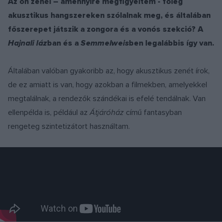
Az ön zenéi – amennyire megfigyeltem - főleg
akusztikus hangszereken szólalnak meg, és általában
főszerepet játszik a zongora és a vonós szekció? A
Hajnali láz
ban és a
Semmelweis
ben legalábbis így van.
Általában valóban gyakoribb az, hogy akusztikus zenét írok,
de ez amiatt is van, hogy azokban a filmekben, amelyekkel
megtalálnak, a rendezők szándékai is efelé tendálnak. Van
ellenpélda is, például az
Átjáróház
című fantasyban
rengeteg szintetizátort használtam.