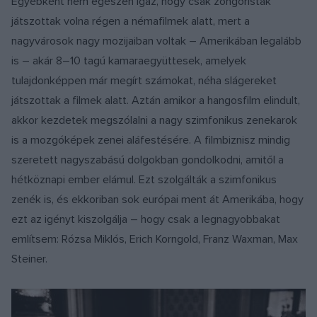
Egyébként nem egészen igaz, hogy csak zongoristák
játszottak volna régen a némafilmek alatt, mert a
nagyvárosok nagy mozijaiban voltak – Amerikában legalább
is – akár 8–10 tagú kamaraegyüttesek, amelyek
tulajdonképpen már megírt számokat, néha slágereket
játszottak a filmek alatt. Aztán amikor a hangosfilm elindult,
akkor kezdetek megszólalni a nagy szimfonikus zenekarok
is a mozgóképek zenei aláfestésére. A filmbiznisz mindig
szeretett nagyszabású dolgokban gondolkodni, amitől a
hétköznapi ember elámul. Ezt szolgálták a szimfonikus
zenék is, és ekkoriban sok európai ment át Amerikába, hogy
ezt az igényt kiszolgálja – hogy csak a legnagyobbakat
említsem: Rózsa Miklós, Erich Korngold, Franz Waxman, Max
Steiner.