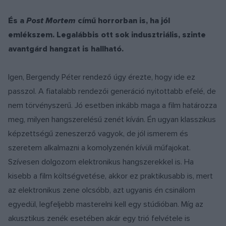
És a
Post Mortem
című horrorban is, ha jól
emlékszem. Legalábbis ott sok indusztriális, szinte
avantgárd hangzat is hallható.
Igen, Bergendy Péter rendező úgy érezte, hogy ide ez
passzol. A fiatalabb rendezői generáció nyitottabb efelé, de
nem törvényszerű. Jó esetben inkább maga a film határozza
meg, milyen hangszerelésű zenét kíván. Én ugyan klasszikus
képzettségű zeneszerző vagyok, de jól ismerem és
szeretem alkalmazni a komolyzenén kívüli műfajokat.
Szívesen dolgozom elektronikus hangszerekkel is. Ha
kisebb a film költségvetése, akkor ez praktikusabb is, mert
az elektronikus zene olcsóbb, azt ugyanis én csinálom
egyedül, legfeljebb masterelni kell egy stúdióban. Míg az
akusztikus zenék esetében akár egy trió felvétele is