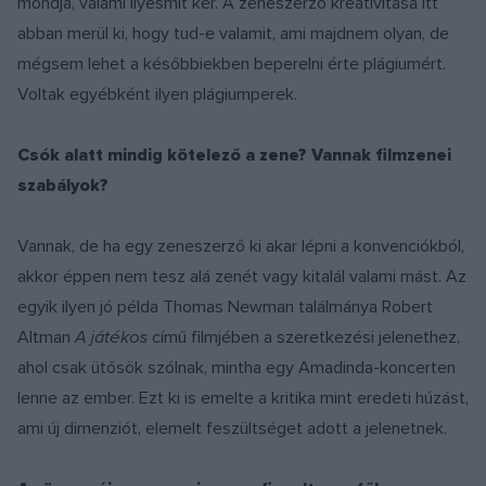
mondja, valami ilyesmit kér. A zeneszerző kreativitása itt
abban merül ki, hogy tud-e valamit, ami majdnem olyan, de
mégsem lehet a későbbiekben beperelni érte plágiumért.
Voltak egyébként ilyen plágiumperek.
Csók alatt mindig kötelező a zene? Vannak filmzenei
szabályok?
Vannak, de ha egy zeneszerző ki akar lépni a konvenciókból,
akkor éppen nem tesz alá zenét vagy kitalál valami mást. Az
egyik ilyen jó példa Thomas Newman találmánya Robert
Altman
A játékos
című filmjében a szeretkezési jelenethez,
ahol csak ütősök szólnak, mintha egy Amadinda-koncerten
lenne az ember. Ezt ki is emelte a kritika mint eredeti húzást,
ami új dimenziót, elemelt feszültséget adott a jelenetnek.