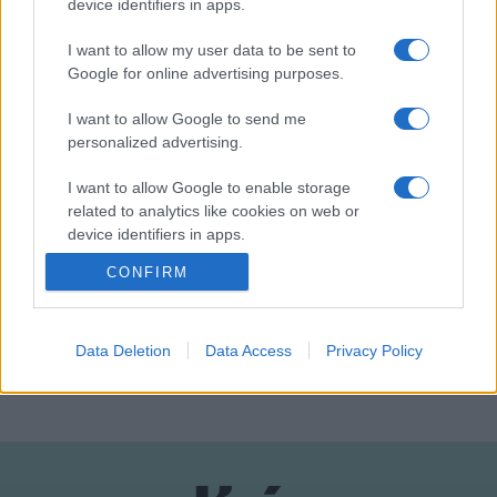
device identifiers in apps.
menedzserek, valamint művészek.
I want to allow my user data to be sent to
Google for online advertising purposes.
Részletes program:
www.artisbusinessconference.hu
I want to allow Google to send me
personalized advertising.
Kiemelt kép: bobai photography, Maurer Milán oldala
I want to allow Google to enable storage
related to analytics like cookies on web or
device identifiers in apps.
CONFIRM
I want to allow Google to enable storage
ART IS BUSINESS
KONFERENCIA
PROGRAM
TRAFÓ
related to functionality of the website or app.
I want to allow Google to enable storage
Data Deletion
Data Access
Privacy Policy
MEGOSZTÁS
related to personalization.
I want to allow Google to enable storage
related to security, including authentication
functionality and fraud prevention, and other
user protection.