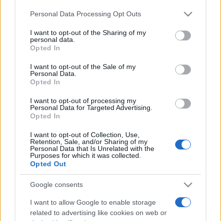
„A konferenciát az Art is Business magazin működése során
Please note that this website/app uses one or more Google
Personal Data Processing Opt Outs
services and may gather and store information including but
felgyülemlett tapasztalok átadása okán szervezzük meg.
not limited to your visit or usage behaviour. You may click to
I want to opt-out of the Sharing of my
Fontosnak tartjuk a hazai gondolkodás formálását, ezért
personal data.
grant or deny consent to Google and its third-party tags to
Opted In
minél többeknek teremtjük meg a lehetőséget arra, hogy
use your data for below specified purposes in below Google
consent section.
hasznos, új és előremutató tudást szerezhessenek a
I want to opt-out of the Sale of my
Personal Data.
kulturális támogatás, szponzoráció, mecenatúra és
Opted In
befektetés területén. Azok a szakemberek, akik a
I want to opt-out of processing my
konferencián felszólalnak, mind-mind gazdag tapasztalattal
Personal Data for Targeted Advertising.
Opted In
és stratégiai szemlélettel bírnak a maguk területén, hiszünk
abban, hogy érdemes rájuk figyelni, tanulni tőlük” – Balogh
I want to opt-out of Collection, Use,
Retention, Sale, and/or Sharing of my
Máté András, az Art is Business kezdeményezés vezetője.
Personal Data that Is Unrelated with the
Purposes for which it was collected.
Opted Out
A konferencia több témakörből áll, amelyeket egy-egy
Google consents
nemzetközi és hazai szakember vezet fel. Ezen témák
I want to allow Google to enable storage
kifejtésében, kerekasztal-beszélgetések formájában
related to advertising like cookies on web or
vesznek részt fele-fele arányban vállalati és kulturális