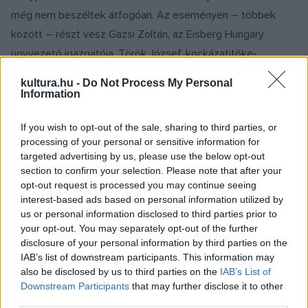
még nem beszéltek átfogóan. Az eseményen – többek
között – részt vesz Gazsi Zoltán, az Eisberg Hungary
ügyvezető igazgatója, Török József, kockázatitőke-
befektető, Harsányi Bence, a Momentán Társulat alapító
kultura.hu -
Do Not Process My Personal
tagja, Márton Katalin, a Praktiker Magyarország HR- és CSR-
Information
vezetője, Egri Gábor, a Müpa értékesítési és
If you wish to opt-out of the sale, sharing to third parties, or
marketingigazgatója, Béres Attila, a Miskolci Nemzeti
processing of your personal or sensitive information for
Színház igazgatója, Liptay Gabriella, a KPMG Magyarország
targeted advertising by us, please use the below opt-out
marketing- és kommunikációsvezetője, Erdődy Orsolya, a
section to confirm your selection. Please note that after your
opt-out request is processed you may continue seeing
Budapesti Fesztiválzenekar menedzserigazgató-
interest-based ads based on personal information utilized by
helyettese és Orlai Tibor, az Orlai Produkciós Iroda vezetője.
us or personal information disclosed to third parties prior to
Az esemény célja, hogy minél több példán keresztül
your opt-out. You may separately opt-out of the further
disclosure of your personal information by third parties on the
megmutassa, hogyan érdemes másképp tekinteni az
IAB’s list of downstream participants. This information may
együttműködésekre, és miért éri meg újraértelmezni az
also be disclosed by us to third parties on the
IAB’s List of
eddigi elképzeléseket.
Downstream Participants
that may further disclose it to other
third parties.