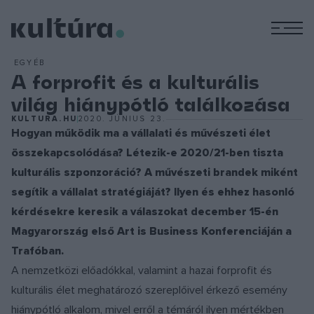
M
EGYÉB
A forprofit és a kulturális
világ hiánypótló találkozása
KULTURA.HU
2020. JÚNIUS 23.
Hogyan működik ma a vállalati és művészeti élet
összekapcsolódása? Létezik-e 2020/21-ben tiszta
kulturális szponzoráció? A művészeti brandek miként
segítik a vállalat stratégiáját? Ilyen és ehhez hasonló
kérdésekre keresik a válaszokat december 15-én
Magyarország első Art is Business Konferenciáján a
Trafóban.
A nemzetközi előadókkal, valamint a hazai forprofit és
kulturális élet meghatározó szereplőivel érkező esemény
hiánypótló alkalom, mivel erről a témáról ilyen mértékben