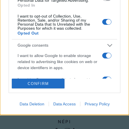
Personal Data for Targeted Advertising.
Opted In
I want to opt-out of Collection, Use,
Retention, Sale, and/or Sharing of my
Personal Data that Is Unrelated with the
HÍREK
VILÁG
Purposes for which it was collected.
Opted Out
MEGOSZTÁS
Google consents
I want to allow Google to enable storage
related to advertising like cookies on web or
device identifiers in apps.
I want to allow my user data to be sent to
CONFIRM
Google for online advertising purposes.
I want to allow Google to send me
personalized advertising.
Data Deletion
Data Access
Privacy Policy
I want to allow Google to enable storage
related to analytics like cookies on web or
NÉPI
device identifiers in apps.