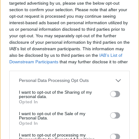
targeted advertising by us, please use the below opt-out
mutatja be, hogy mi történt azon a helyen több százezer év
section to confirm your selection. Please note that after your
alatt.
opt-out request is processed you may continue seeing
interest-based ads based on personal information utilized by
us or personal information disclosed to third parties prior to
A lap értesülései szerint a
Here
nagyszabású, nagy
your opt-out. You may separately opt-out of the further
költségvetésű film lesz, a Playtone és az ImageMovers
disclosure of your personal information by third parties on the
gyártja.
IAB’s list of downstream participants. This information may
also be disclosed by us to third parties on the
IAB’s List of
Downstream Participants
that may further disclose it to other
A F
orrest Gump
óta Hanks többször is dolgozott
third parties.
Zemeckisszel. Roth írta a forgatókönyvét a
Rém hangosan
Please note that this website/app uses one or more Google
Personal Data Processing Opt Outs
és irtó közel
című filmnek, amelyben Hanks főszerepet
services and may gather and store information including but
játszott. A három filmes azonban most fog először újra
not limited to your visit or usage behaviour. You may click to
I want to opt-out of the Sharing of my
personal data.
grant or deny consent to Google and its third-party tags to
együtt dolgozni a hat Oscar-díjjal jutalmazott film óta,
Opted In
use your data for below specified purposes in below Google
amelyért mindhárman hazavihették a szobrocskát.
consent section.
I want to opt-out of the Sale of my
Personal Data.
Opted In
A nyitóképen Tom Hanks. Forrás: Shutterstock/
Tinseltown
I want to opt-out of processing my