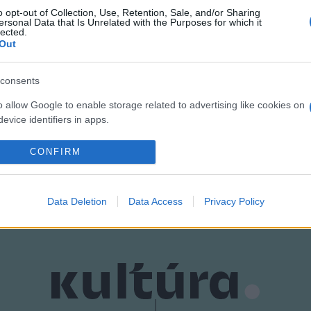
o opt-out of Collection, Use, Retention, Sale, and/or Sharing
ersonal Data that Is Unrelated with the Purposes for which it
lected.
Out
consents
o allow Google to enable storage related to advertising like cookies on
MAGVETŐ CAFÉ
MŰFORDÍTÁS
PROGRAM
evice identifiers in apps.
o allow my user data to be sent to Google for online advertising
CONFIRM
s.
to allow Google to send me personalized advertising.
Data Deletion
Data Access
Privacy Policy
o allow Google to enable storage related to analytics like cookies on
evice identifiers in apps.
o allow Google to enable storage related to functionality of the website
o allow Google to enable storage related to personalization.