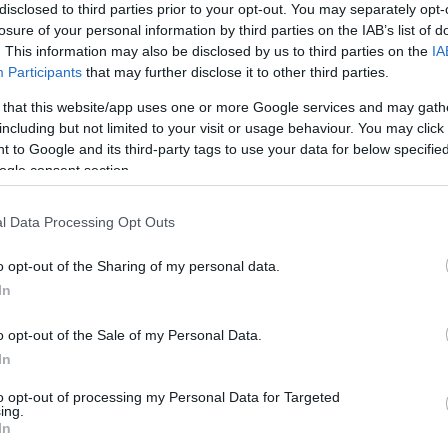
disclosed to third parties prior to your opt-out. You may separately opt-
losure of your personal information by third parties on the IAB’s list of
 elején tért át a magyar művek fordítására: „Igazán a kilencvenes
. This information may also be disclosed by us to third parties on the
IA
ordítsam. Érdekes módon ez a könyv sokkal később jelent meg, e
Participants
that may further disclose it to other third parties.
ldául Földényi F. László
Melankóliá
ja” – idézete fel korábban egy
 that this website/app uses one or more Google services and may gath
including but not limited to your visit or usage behaviour. You may click 
 to Google and its third-party tags to use your data for below specifi
éter, Nádas Péter, Pilinszky János, Konrád György, Bodor Ádám, Bar
ogle consent section.
ntkuthy Miklós, Karinthy Frigyes és Molnár Ferenc műveit fordított
eig, Elias Canetti és Karl Kraus műveinek spanyol nyelvre való á
l Data Processing Opt Outs
sabb kitüntetéseiben részesült. Íróként is ismert, több, a nyel
atása, a különböző regiszterek és az irodalmi bölcsesség eszközei
o opt-out of the Sharing of my personal data.
In
ében érkezik Budapestre. Március 24-én Patak Mártával és Orbán
o opt-out of the Sale of my Personal Data.
ről beszélgetnek. Március 25-én pedig a Magvető Caféban Buda G
In
rendkívülő szerepéről beszélgetnek Bakucz Dóra moderálásával.
to opt-out of processing my Personal Data for Targeted
ing.
In