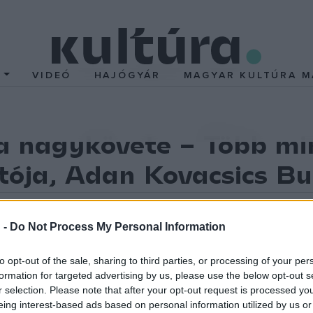
T
VIDEÓ
HAJÓGYÁR
MAGYAR KULTÚRA M
a nagykövete – Több min
tója, Adan Kovacsics B
dítása közül kiemelkednek Hamvas Béla-, Kertész Imre-, B
ítók közül először vehette át a Balassi Műfordítói Nagydíj
 -
Do Not Process My Personal Information
vető Caféban beszélgetnek pályatársai a Nyelvek és külf
to opt-out of the sale, sharing to third parties, or processing of your per
és ez így van jól, mégis marad valami a nyelvben, ami letagadhatat
formation for targeted advertising by us, please use the below opt-out s
a negyvenes években vándorolt ki Magyarországról, végül Chilébe 
r selection. Please note that after your opt-out request is processed y
tek le, így első fordításai németről spanyolra születtek.
eing interest-based ads based on personal information utilized by us or