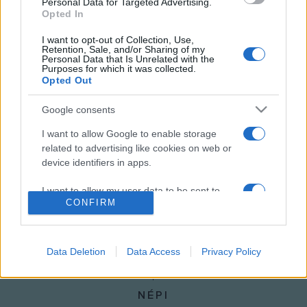
Personal Data for Targeted Advertising.
Opted In
I want to opt-out of Collection, Use,
Retention, Sale, and/or Sharing of my
Personal Data that Is Unrelated with the
HÍREK
VILÁG
Purposes for which it was collected.
Opted Out
MEGOSZTÁS
Google consents
I want to allow Google to enable storage
related to advertising like cookies on web or
device identifiers in apps.
I want to allow my user data to be sent to
CONFIRM
Google for online advertising purposes.
I want to allow Google to send me
personalized advertising.
Data Deletion
Data Access
Privacy Policy
I want to allow Google to enable storage
related to analytics like cookies on web or
NÉPI
device identifiers in apps.