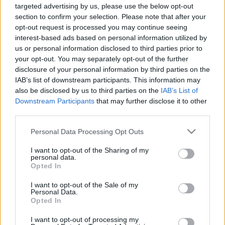
targeted advertising by us, please use the below opt-out
ismert volt. Az viszont újdonság, hogy Mozart a levelet nem
section to confirm your selection. Please note that after your
csak a nevével és a manu propria (saját kezűleg) rövidítéssel
opt-out request is processed you may continue seeing
interest-based ads based on personal information utilized by
zárta, hanem a szabadkőműveseket jelképező rajzzal, két
us or personal information disclosed to third parties prior to
összekapcsolódó háromszöggel is – mondta el Ulrich
your opt-out. You may separately opt-out of the further
Leisinger Mozart-szakértő.
disclosure of your personal information by third parties on the
IAB’s list of downstream participants. This information may
also be disclosed by us to third parties on the
IAB’s List of
A szimbólumok egyértelművé teszik, hogy a zeneszerző
Downstream Participants
that may further disclose it to other
levelét erőteljesen befolyásolta a szabadkőművesség. Így
third parties.
Mozart tulajdonképpen nem fiúként vesz búcsút apjától,
Please note that this website/app uses one or more Google
Personal Data Processing Opt Outs
hanem mint testvér a testvértől – véli Johannes Honsig-
services and may gather and store information including but
not limited to your visit or usage behaviour. You may click to
I want to opt-out of the Sharing of my
Erlenburg, a Nemzetközi Mozarteum Alapítvány elnöke.
personal data.
grant or deny consent to Google and its third-party tags to
Opted In
use your data for below specified purposes in below Google
A levelek az elmúlt évtizedekben egy magángyűjtő
consent section.
I want to opt-out of the Sale of my
Personal Data.
tulajdonában voltak az Egyesült Államokban, ezért nem
Opted In
voltak elérhetőek.
I want to opt-out of processing my