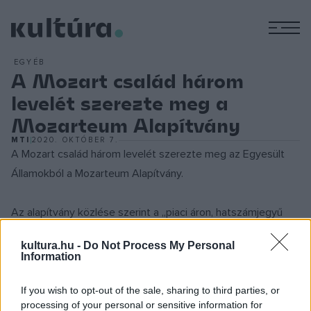
M
EGYÉB
A Mozart család három
levelét szerezte meg a
Mozarteum Alapítvány
MTI
2020. OKTÓBER 7.
A Mozart család három levelét szerezte meg az Egyesült
Államokból a Mozarteum Alapítvány.
Az alapítvány közlése szerint a „piaci áron, hatszámjegyű
összegért" megszerzett levelek közül a legjelentősebb az
kultura.hu -
Do Not Process My Personal
az írás, melyet Wolfgang Amadeus Mozart (1756-1791) 1787.
Information
április 4-én küldött súlyosan beteg apjának.
If you wish to opt-out of the sale, sharing to third parties, or
processing of your personal or sensitive information for
A levél tartalma – csakúgy, mint a másik kettőé – már