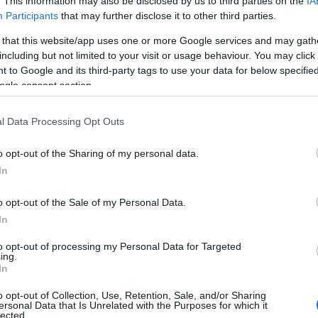
. This information may also be disclosed by us to third parties on the
IA
Participants
that may further disclose it to other third parties.
 that this website/app uses one or more Google services and may gath
including but not limited to your visit or usage behaviour. You may click 
 to Google and its third-party tags to use your data for below specifi
ogle consent section.
l Data Processing Opt Outs
s Marianne Mathieu kalauzolja végig a nézőt e kanyargós ösvényen
o opt-out of the Sharing of my personal data.
szektől, művészektől és a modern festészet, valamint a vizuális k
In
t, Cézanne, Signac, Sisley és Berthe Morisot műveit), az impress
o opt-out of the Sale of my Personal Data.
a hozzánk alkotóikat.
In
 magyar felirattal vetítik július 30-tól Budapesten az
Urániá
ban és 
to opt-out of processing my Personal Data for Targeted
ing.
In
o opt-out of Collection, Use, Retention, Sale, and/or Sharing
ersonal Data that Is Unrelated with the Purposes for which it
lected.