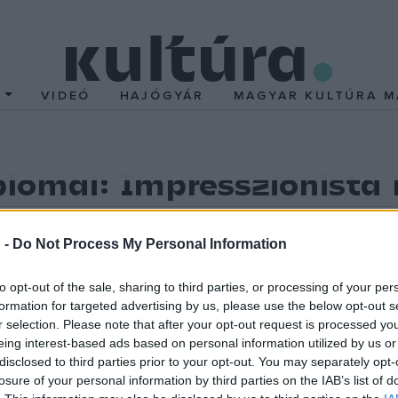
T
VIDEÓ
HAJÓGYÁR
MAGYAR KULTÚRA M
lomai: Impresszionista 
ól mozikba kerülő új része az impresszionizmus által elin
 -
Do Not Process My Personal Information
ábban elzárva tartott, rendkívül értékes festményen kereszt
ott mestermű a világ leglátogatottabb kiállításairól, Manet
to opt-out of the sale, sharing to third parties, or processing of your per
 Berthe Morisot-tól.
formation for targeted advertising by us, please use the below opt-out s
r selection. Please note that after your opt-out request is processed y
eing interest-based ads based on personal information utilized by us or
ilyen reakciókat váltott ki a munkásságuk? Miként váltak mindössz
disclosed to third parties prior to your opt-out. You may separately opt-
egnépszerűbb művészeti irányzatának képviselőivé?
losure of your personal information by third parties on the IAB’s list of