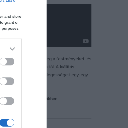
B’s List of
er and store
to grant or
ed purposes
: felváltva csodálhatjuk meg a festményeket, és
ultúra jelentős alakjaitól. A kiállítás
zionista mozgalom e különlegességeit egy-egy
országszerte az art mozikban.