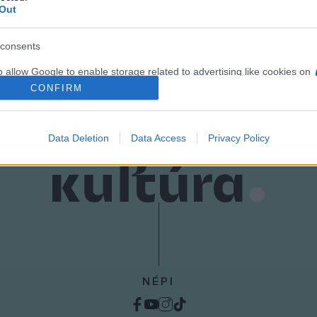
Out
ZET
PROGRAM
consents
o allow Google to enable storage related to advertising like cookies on
evice identifiers in apps.
CONFIRM
o allow my user data to be sent to Google for online advertising
s.
Data Deletion
Data Access
Privacy Policy
to allow Google to send me personalized advertising.
o allow Google to enable storage related to analytics like cookies on
evice identifiers in apps.
o allow Google to enable storage related to functionality of the website
NÉPI
o allow Google to enable storage related to personalization.
o allow Google to enable storage related to security, including