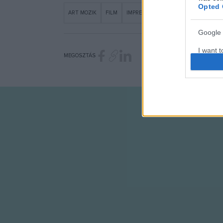
Opted 
ART MOZIK
FILM
IMPRESSZIONIZMUS
KÉPZŐMŰVÉS
Google 
I want t
MEGOSZTÁS
web or d
I want t
purpose
I want 
I want t
web or d
I want t
or app.
I want t
I want t