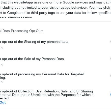
 that this website/app uses one or more Google services and may gath
including but not limited to your visit or usage behaviour. You may click 
l megalakult a görög állam, ezután számos alkalommal kérték a m
 to Google and its third-party tags to use your data for below specifi
zobrok akár 60 százalékát is kitehetik.
ogle consent section.
l Data Processing Opt Outs
csadó bizottság Parthenón frízeinek újraegyesítésére jött létre, tag
o opt-out of the Sharing of my personal data.
In
gországban a bizottság tagjainak részvételével, hogy elindítsák
o opt-out of the Sale of my Personal Data.
In
to opt-out of processing my Personal Data for Targeted
ing.
In
o opt-out of Collection, Use, Retention, Sale, and/or Sharing
ersonal Data that Is Unrelated with the Purposes for which it
lected.
Out