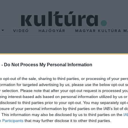
T
VIDEÓ
HAJÓGYÁR
MAGYAR KULTÚRA M
rainak visszaszerzésér
 -
Do Not Process My Personal Information
to opt-out of the sale, sharing to third parties, or processing of your per
esen visszakapni Görögország a British Museumtól a görög szabad
formation for targeted advertising by us, please use the below opt-out s
r selection. Please note that after your opt-out request is processed y
eing interest-based ads based on personal information utilized by us or
disclosed to third parties prior to your opt-out. You may separately opt-
rszág és az Egyesült Királyság között. A 19. század elején, ami
losure of your personal information by third parties on the IAB’s list of
. This information may also be disclosed by us to third parties on the
IA
omata eltávolíttatta a 2500 éve épített Parthenón templom szobra
Participants
that may further disclose it to other third parties.