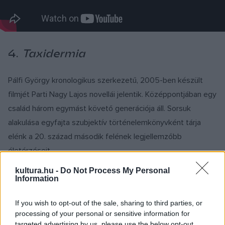
4.
Taxidermia
Pálfi György kronologikus szerkezetű, 2005-ben készült
filmjét Parti Nagy Lajos novellái jelentik. Középpontjában egy
család három egymást követő generációja áll. Sorsuk
alakulása egyfajta szubjektív történelemkönyvként tárja
elénk a 20. század második felének legjellemzőbb
életérzéseit.
kultura.hu -
Do Not Process My Personal
Information
If you wish to opt-out of the sale, sharing to third parties, or
processing of your personal or sensitive information for
targeted advertising by us, please use the below opt-out