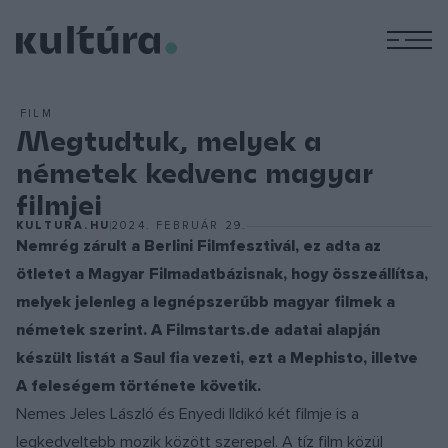
M
FILM
Megtudtuk, melyek a
németek kedvenc magyar
filmjei
KULTURA.HU
2024. FEBRUÁR 29.
Nemrég zárult a Berlini Filmfesztivál, ez adta az
ötletet a Magyar Filmadatbázisnak, hogy összeállítsa,
melyek jelenleg a legnépszerűbb magyar filmek a
németek szerint. A Filmstarts.de adatai alapján
készült listát a Saul fia vezeti, ezt a Mephisto, illetve
A feleségem története követik.
Nemes Jeles László és Enyedi Ildikó két filmje is a
legkedveltebb mozik között szerepel. A tíz film közül