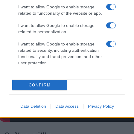
I want to allow Google to enable storage
7.
Kojot
related to functionality of the website or app.
I want to allow Google to enable storage
Kostyál Márk 2017-ben bemutatott alkotásában Misi
related to personalization.
megörökli nagyapja házát és birtokát. Elkezdi újjáépíteni a
I want to allow Google to enable storage
házat, de ezzel a helyi kiskirály érdekeit sérti. Kemény
related to security, including authentication
küzdelem kezdődik a vagyonért, a szerelemért és az
functionality and fraud prevention, and other
user protection.
életért.
CONFIRM
Data Deletion
Data Access
Privacy Policy