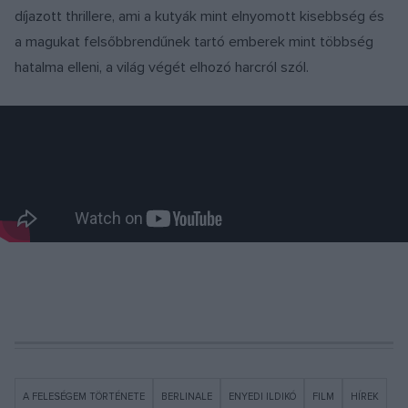
díjazott thrillere, ami a kutyák mint elnyomott kisebbség és
a magukat felsőbbrendűnek tartó emberek mint többség
hatalma elleni, a világ végét elhozó harcról szól.
A FELESÉGEM TÖRTÉNETE
BERLINALE
ENYEDI ILDIKÓ
FILM
HÍREK