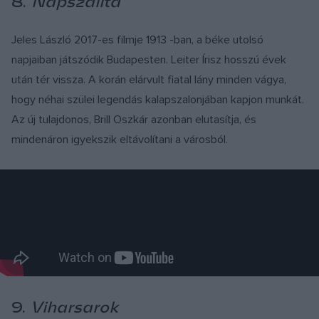
8.
Napszállta
Jeles László 2017-es filmje 1913 -ban, a béke utolsó
napjaiban játszódik Budapesten. Leiter Írisz hosszú évek
után tér vissza. A korán elárvult fiatal lány minden vágya,
hogy néhai szülei legendás kalapszalonjában kapjon munkát.
Az új tulajdonos, Brill Oszkár azonban elutasítja, és
mindenáron igyekszik eltávolítani a városból.
9.
Viharsarok