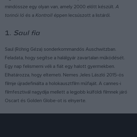
mindössze egy olyan van, amely 2000 előtt készült.
A
torinói ló
és a
Kontroll
éppen lecsúszott a listáról.
1.
Saul fia
Saul (Röhrig Géza) sonderkommandós Auschwitzban.
Feladata, hogy segítse a halálgyár zavartalan működését.
Egy nap felismerni véli a fiát egy halott gyermekben.
Elhatározza, hogy eltemeti. Nemes Jeles László 2015-ös
filmje újradefiniálta a holokausztfilm műfaját. A cannes-i
filmfesztivál nagydíja mellett a legjobb külföldi filmnek járó
Oscart és Golden Globe-ot is elnyerte.