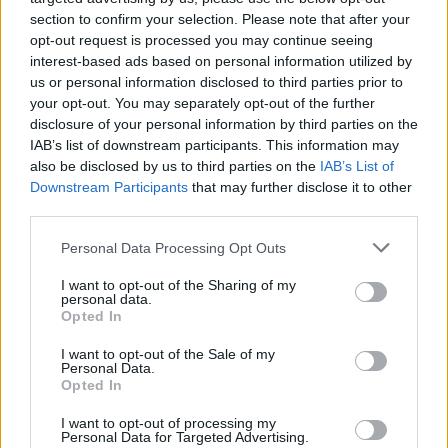
section to confirm your selection. Please note that after your
opt-out request is processed you may continue seeing
interest-based ads based on personal information utilized by
5.
Testről és lélekről
us or personal information disclosed to third parties prior to
your opt-out. You may separately opt-out of the further
disclosure of your personal information by third parties on the
Enyedi Ildikó a test és lélek ellentmondásos viszonyán
IAB’s list of downstream participants. This information may
also be disclosed by us to third parties on the
IAB’s List of
keresztül a szerelem törékeny csodáját mutatja meg. A film
Downstream Participants
that may further disclose it to other
elhozta a 2017-es Berlinale fődíját, az Arany Medvét. Borbély
third parties.
Alexandrát az Európai Filmakadémia a legjobb színésznőnek
Please note that this website/app uses one or more Google
Personal Data Processing Opt Outs
választotta. A filmet 2018-ban Oscar-díjra jelölték, bekerült
services and may gather and store information including but
a legjobb öt idegen nyelvű alkotás közé.
not limited to your visit or usage behaviour. You may click to
I want to opt-out of the Sharing of my
personal data.
grant or deny consent to Google and its third-party tags to
Opted In
use your data for below specified purposes in below Google
consent section.
I want to opt-out of the Sale of my
Personal Data.
Opted In
I want to opt-out of processing my
Personal Data for Targeted Advertising.