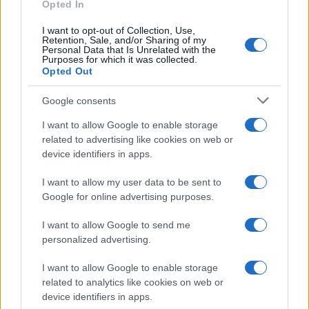
Opted In
I want to opt-out of Collection, Use,
Retention, Sale, and/or Sharing of my
6.
Post mortem
Personal Data that Is Unrelated with the
Purposes for which it was collected.
Opted Out
Bergendy Péter 2021-ben bemutatott filmje az első igazi
Google consents
magyar horrorfilm, mely egy különleges korban, az első
világháború és a spanyolnáthajárvány után játszódik.
I want to allow Google to enable storage
related to advertising like cookies on web or
Látványos vizuális effektusokkal, valamint mindig új
device identifiers in apps.
fordulatot tartogató forgatókönyvvel rémíti és lepi meg a
nézőt.
I want to allow my user data to be sent to
Google for online advertising purposes.
I want to allow Google to send me
personalized advertising.
I want to allow Google to enable storage
related to analytics like cookies on web or
device identifiers in apps.