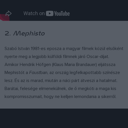
2.
Mephisto
Szabó István 1981-es eposza a magyar filmek közül elsőként
nyerte meg a legjobb külföldi filmnek járó Oscar-díjat.
Amikor Hendrik Höfgen (Klaus Maria Brandauer) eljátssza
Mephistót a
Faust
ban, az ország legfelkapottabb színésze
lesz. És az is marad, miután a náci párt átveszi a hatalmat.
Barátai, felesége elmenekülnek, de ő megköti a maga kis
kompromisszumait, hogy ne kelljen lemondania a sikerről.