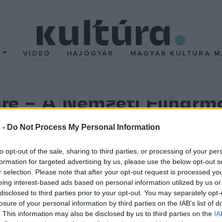
T
VIDEÓ
HAJÓGYÁR
MAGYAR KULTÚRA M
yre – A Nemzeti Filharm
 -
Do Not Process My Personal Information
örébe hív a Nemzeti Filharmonikus Zenekar estje a Pesti V
to opt-out of the sale, sharing to third parties, or processing of your per
időtlenné tágított pillanatában merül mélyre, Glazunov ismere
formation for targeted advertising by us, please use the below opt-out s
r selection. Please note that after your opt-out request is processed y
nya pedig maga a fény, az ünnepi ujjongás. Az Amerikában dolgozó
eing interest-based ads based on personal information utilized by us or
ságú és világos dramaturgiájú hangversenyben lehet részük az ü
disclosed to third parties prior to your opt-out. You may separately opt-
losure of your personal information by third parties on the IAB’s list of
. This information may also be disclosed by us to third parties on the
IA