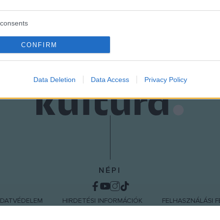
consents
o allow Google to enable storage related to advertising like cookies on
CONFIRM
evice identifiers in apps.
o allow my user data to be sent to Google for online advertising
Data Deletion
Data Access
Privacy Policy
s.
to allow Google to send me personalized advertising.
o allow Google to enable storage related to analytics like cookies on
evice identifiers in apps.
o allow Google to enable storage related to functionality of the website
NÉPI
o allow Google to enable storage related to personalization.
DATVÉDELEM
HIRDETÉSI INFORMÁCIÓK
FELHASZNÁLÁSI F
o allow Google to enable storage related to security, including
cation functionality and fraud prevention, and other user protection.