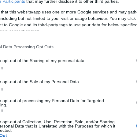
Participants
that may further disclose it to other third parties.
yolországi Cádiz temploma, az Oratorio de la Santa Cueva kanono
 that this website/app uses one or more Google services and may gath
 utolsó hét szava a kereszten
előbb zenekari változatban szü
including but not limited to your visit or usage behaviour. You may click 
94-ben, nem sokkal az általa csodált Csajkovszkij halála után ko
 to Google and its third-party tags to use your data for below specifi
sszefüggésbe hozzák e körülménnyel. Nyikolaj Rimszkij-Korszakov 
ogle consent section.
yik,
vagyis fényes ünnep, ám mivel a partitúra elején két bibliai i
 továbbá a mű dallamvilága jelentős mértékben az orosz ortodox l
l Data Processing Opt Outs
o opt-out of the Sharing of my personal data.
In
zépgeneráció egyik legsokoldalúbb és legjobban felkészült műv
o opt-out of the Sale of my Personal Data.
In
to opt-out of processing my Personal Data for Targeted
ing.
In
o opt-out of Collection, Use, Retention, Sale, and/or Sharing
ersonal Data that Is Unrelated with the Purposes for which it
R
PESTI VIGADÓ
PROGRAM
lected.
Out