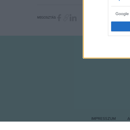
Google 
MEGOSZTÁS
I want t
web or d
I want t
purpose
I want 
I want t
web or d
I want t
or app.
I want t
IMPRESSZUM
A
I want t
authenti