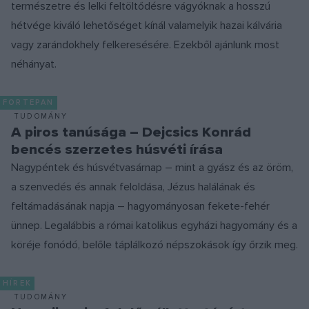
természetre és lelki feltöltődésre vágyóknak a hosszú
hétvége kiváló lehetőséget kínál valamelyik hazai kálvária
vagy zarándokhely felkeresésére. Ezekből ajánlunk most
néhányat.
FORTEPAN
TUDOMÁNY
A piros tanúsága – Dejcsics Konrád
bencés szerzetes húsvéti írása
Nagypéntek és húsvétvasárnap – mint a gyász és az öröm,
a szenvedés és annak feloldása, Jézus halálának és
feltámadásának napja – hagyományosan fekete-fehér
ünnep. Legalábbis a római katolikus egyházi hagyomány és a
köréje fonódó, belőle táplálkozó népszokások így őrzik meg.
HÍREK
TUDOMÁNY