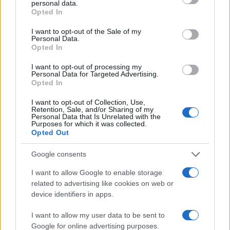
personal data.
részletek és egyéb izgalmas tippek heti
grant or deny consent to Google and its third-party tags to
Opted In
use your data for below specified purposes in below Google
programajánlónkban.
consent section.
I want to opt-out of the Sale of my
Personal Data.
Opted In
SZEMPONT
SZEMPONT
I want to opt-out of processing my
Nagyhét a kertben
Personal Data for Targeted Advertising.
Opted In
A liturgikus év talán legmélyebb pontja ez a néhány nap,
amikor a keresztény világ lassít, hallgat, és számot vet
I want to opt-out of Collection, Use,
Retention, Sale, and/or Sharing of my
önmagával. A kertben ilyenkor két csöndben állsz
Personal Data that Is Unrelated with the
Purposes for which it was collected.
egyszerre: a földében és az Istenében.
Opted Out
Google consents
MŰVÉSZET
I want to allow Google to enable storage
Hírmozaik – március 30.
related to advertising like cookies on web or
Táncháztalálkozó, veszprémi várnegyed, diákfilmteszt,
device identifiers in apps.
amatőr színházi találkozó, Pier Giorgio Morandi vezényel,
I want to allow my user data to be sent to
oroszlánkirály a Margitszigeten.
Google for online advertising purposes.