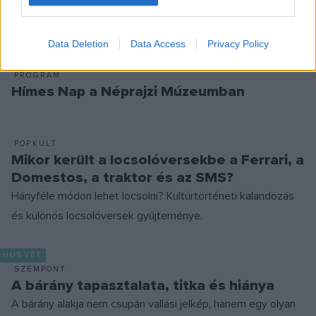
összegyűjtött írásainak első kötete, húsvéti programokkal
várja a családokat a tojásmúzeum.
Data Deletion
Data Access
Privacy Policy
PROGRAM
Hímes Nap a Néprajzi Múzeumban
POPKULT
Mikor került a locsolóversekbe a Ferrari, a
Domestos, a traktor és az SMS?
Hányféle módon lehet locsolni? Kultúrtörténeti kalandozás
és különös locsolóversek gyűjteménye.
HÚSVÉT
SZEMPONT
A bárány tapasztalata, titka és hiánya
A bárány alakja nem csupán vallási jelkép, hanem egy olyan