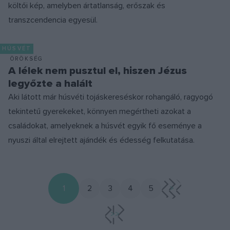
költői kép, amelyben ártatlanság, erőszak és
transzcendencia egyesül.
HÚSVÉT
ÖRÖKSÉG
A lélek nem pusztul el, hiszen Jézus
legyőzte a halált
Aki látott már húsvéti tojáskereséskor rohangáló, ragyogó
tekintetű gyerekeket, könnyen megértheti azokat a
családokat, amelyeknek a húsvét egyik fő eseménye a
nyuszi által elrejtett ajándék és édesség felkutatása.
1
2
3
4
5
>
>>