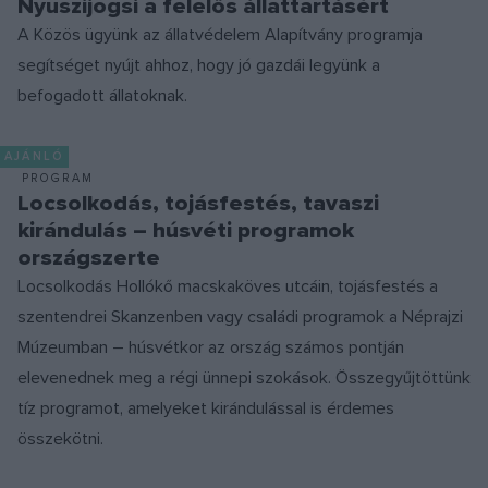
Nyuszijogsi a felelős állattartásért
A Közös ügyünk az állatvédelem Alapítvány programja
segítséget nyújt ahhoz, hogy jó gazdái legyünk a
befogadott állatoknak.
AJÁNLÓ
PROGRAM
Locsolkodás, tojásfestés, tavaszi
kirándulás – húsvéti programok
országszerte
Locsolkodás Hollókő macskaköves utcáin, tojásfestés a
szentendrei Skanzenben vagy családi programok a Néprajzi
Múzeumban – húsvétkor az ország számos pontján
elevenednek meg a régi ünnepi szokások. Összegyűjtöttünk
tíz programot, amelyeket kirándulással is érdemes
összekötni.