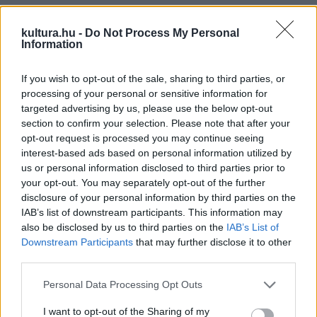
PROGRAM
kultura.hu -
Do Not Process My Personal
Húsvéti Nyuladalom Siófokon
Information
If you wish to opt-out of the sale, sharing to third parties, or
PROGRAM
processing of your personal or sensitive information for
Kivirágzott keresztfája – Húsvéti
targeted advertising by us, please use the below opt-out
táncjáték
section to confirm your selection. Please note that after your
opt-out request is processed you may continue seeing
interest-based ads based on personal information utilized by
AJÁNLÓ
us or personal information disclosed to third parties prior to
PROGRAM
your opt-out. You may separately opt-out of the further
Márai a budai Várnegyedben, Húsvéti
disclosure of your personal information by third parties on the
Nyuladalom, érdekességek a
IAB’s list of downstream participants. This information may
jogtörténetből – Programajánló
also be disclosed by us to third parties on the
IAB’s List of
Downstream Participants
that may further disclose it to other
Márai-emlékkiállítás a budai Várnegyedben, Tavaszi Margó
third parties.
Irodalmi Fesztivál a Margitszigeten, táncjáték a
Please note that this website/app uses one or more Google
Personal Data Processing Opt Outs
Hagyományok Házában, Húsvéti Nyuladalom Siófokon,
services and may gather and store information including but
érdekességek a honi jogszolgáltatás történetéből – további
not limited to your visit or usage behaviour. You may click to
I want to opt-out of the Sharing of my