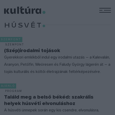
M
HÚSVÉT
SZEMPONT
SZEMPONT
(Szép)irodalmi tojások
Gyerekkori emlékből indul egy irodalmi utazás – a Kalevalán,
Aranyon, Petőfin, Weöresen és Faludy György lágerén át – a
tojás kulturális és költői életrajzának feltérképezésére.
AJÁNLÓ
PROGRAM
Találd meg a belső békéd: szakrális
helyek húsvéti elvonuláshoz
A húsvéti ünnepek során egy kis csendre, elvonulásra,