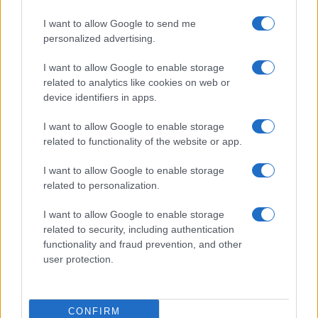
I want to allow Google to send me
AJÁNLÓ
personalized advertising.
PROGRAM
Tankcsapda, Janis Joplin, városi séta,
I want to allow Google to enable storage
divatfotók, hungarikumok –
related to analytics like cookies on web or
programajánló
device identifiers in apps.
Családi nap hungarikumokkal, billentyűs és vokális
I want to allow Google to enable storage
meditációk, Tankcsapda-koncert a sportarénában, városi
related to functionality of the website or app.
séta Kosztolányi Dezső születésnapján, Hímesnap a
I want to allow Google to enable storage
Néprajzi Múzeumban, Szipál Márton divatfotói Pécsen –
related to personalization.
további részletek és egyéb izgalmas tippek heti
programajánlónkban.
I want to allow Google to enable storage
related to security, including authentication
functionality and fraud prevention, and other
HÍREK
user protection.
MŰVÉSZET
Hírmozaik - március 21.
Az Eiffelben Szörényi Szabolcs terepasztala, Tőkés László
CONFIRM