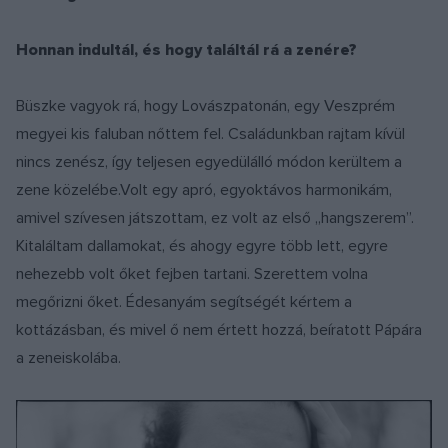
Honnan indultál, és hogy találtál rá a zenére?
Büszke vagyok rá, hogy Lovászpatonán, egy Veszprém
megyei kis faluban nőttem fel. Családunkban rajtam kívül
nincs zenész, így teljesen egyedülálló módon kerültem a
zene közelébe.Volt egy apró, egyoktávos harmonikám,
amivel szívesen játszottam, ez volt az első „hangszerem”.
Kitaláltam dallamokat, és ahogy egyre több lett, egyre
nehezebb volt őket fejben tartani. Szerettem volna
megőrizni őket. Édesanyám segítségét kértem a
kottázásban, és mivel ő nem értett hozzá, beíratott Pápára
a zeneiskolába.