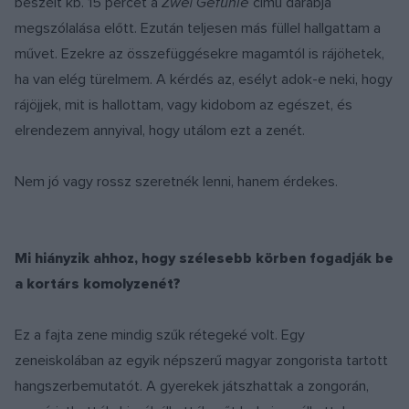
beszélt kb. 15 percet a
Zwei Gefühle
című darabja
megszólalása előtt. Ezután teljesen más füllel hallgattam a
művet. Ezekre az összefüggésekre magamtól is rájöhetek,
ha van elég türelmem. A kérdés az, esélyt adok-e neki, hogy
rájöjjek, mit is hallottam, vagy kidobom az egészet, és
elrendezem annyival, hogy utálom ezt a zenét.
Nem jó vagy rossz szeretnék lenni, hanem érdekes.
Mi hiányzik ahhoz, hogy szélesebb körben fogadják be
a kortárs komolyzenét?
Ez a fajta zene mindig szűk rétegeké volt. Egy
zeneiskolában az egyik népszerű magyar zongorista tartott
hangszerbemutatót. A gyerekek játszhattak a zongorán,