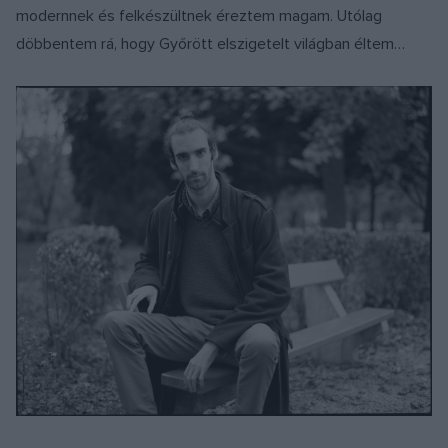
modernnek és felkészültnek éreztem magam. Utólag
döbbentem rá, hogy Győrött elszigetelt világban éltem…