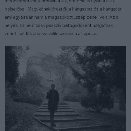
megérinthették, kipróbálhatták, sőt bele is nyúlhattak a
belsejébe. Magukénak érezték a hangszert és a hangzást,
ami egyáltalán nem a megszokott „szép zene” volt. Az a
helyes, ha nem csak passzív befogadóként hallgatnak
zenét: azt létrehozva válik szorossá a kapocs.