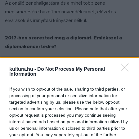
Az önálló zenehallgatásra és a minél több zene
megismerésére buzdítom növendékeimet, előzetes
elvárások és irányítási kényszer nélkül.
2017-ben szerezted meg a diplomát. Emlékszel a
diplomakoncertedre?
Az MA diplomámat szereztem meg 2017-ben. Ezen a
kultura.hu -
Do Not Process My Personal
koncerten szólalt meg talán eddigi életművem
Information
legsikerültebb darabja. Ennél tanulságosabb a BA
If you wish to opt-out of the sale, sharing to third parties, or
diplomakoncertem, amelynek egyik részén több zenész volt
processing of your personal or sensitive information for
a színpadon, mint ahány hallgató. Arra gondoltam, hogy ez a
targeted advertising by us, please use the below opt-out
pár ember legalább tudja, miért van ott és mit hall. Nem
section to confirm your selection. Please note that after your
opt-out request is processed you may continue seeing
különösebben érdekel, hogy egy, vagy ezer ember hallgatja-
interest-based ads based on personal information utilized by
e a műveim. Jobban foglalkoztat, hogy elégedett legyek a
us or personal information disclosed to third parties prior to
munkámmal.
your opt-out. You may separately opt-out of the further