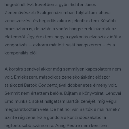
hegedűnél. Ezt követően a győri Richter János
Zeneművészeti Szakgimnáziumban folytattam, ahova
zeneszerzés- és hegedűszakra is jelentkeztem. Később
brácsáztam is, de aztán a vonós hangszerek kikoptak az
életemből. Úgy éreztem, hogy a gyakorlás elveszi az időt a
zongorázás – ekkorra már lett saját hangszerem – és a
komponálás elől.
A kortárs zenével akkor még semmilyen kapcsolatom nem
volt. Emlékszem, másodikos zeneiskolásként először
találkozni Bartók
Concertó
jával döbbenetes élmény volt.
Semmit nem értettem belőle. Bújtam a könyvtárat, Lendvai
Ernő munkáit, sokat hallgattam Bartók zenéjét, míg végül
megbarátkoztam vele. De hát hol van Bartók a mai fülnek?
Szinte régizene. Ez a gondola a konzi időszakából a
legfontosabb számomra. Amíg Pestre nem kerültem,