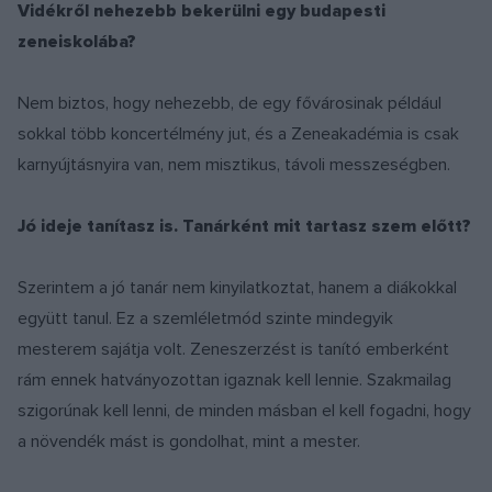
Vidékről nehezebb bekerülni egy budapesti
zeneiskolába?
Nem biztos, hogy nehezebb, de egy fővárosinak például
sokkal több koncertélmény jut, és a Zeneakadémia is csak
karnyújtásnyira van, nem misztikus, távoli messzeségben.
Jó ideje tanítasz is. Tanárként mit tartasz szem előtt?
Szerintem a jó tanár nem kinyilatkoztat, hanem a diákokkal
együtt tanul. Ez a szemléletmód szinte mindegyik
mesterem sajátja volt. Zeneszerzést is tanító emberként
rám ennek hatványozottan igaznak kell lennie. Szakmailag
szigorúnak kell lenni, de minden másban el kell fogadni, hogy
a növendék mást is gondolhat, mint a mester.