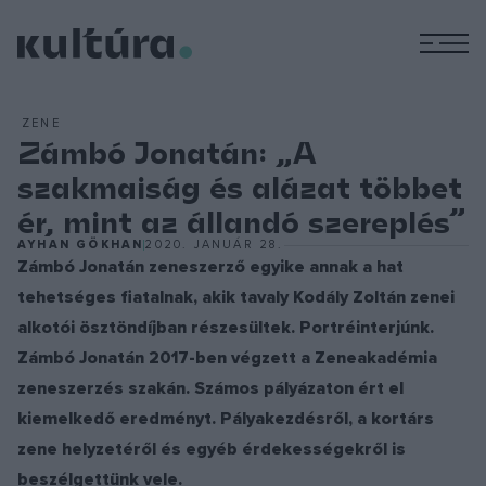
M
ZENE
Zámbó Jonatán: „A
szakmaiság és alázat többet
ér, mint az állandó szereplés”
AYHAN GÖKHAN
2020. JANUÁR 28.
Zámbó Jonatán zeneszerző egyike annak a hat
tehetséges fiatalnak, akik tavaly Kodály Zoltán zenei
alkotói ösztöndíjban részesültek. Portréinterjúnk.
Zámbó Jonatán 2017-ben végzett a Zeneakadémia
zeneszerzés szakán. Számos pályázaton ért el
kiemelkedő eredményt. Pályakezdésről, a kortárs
zene helyzetéről és egyéb érdekességekről is
beszélgettünk vele.