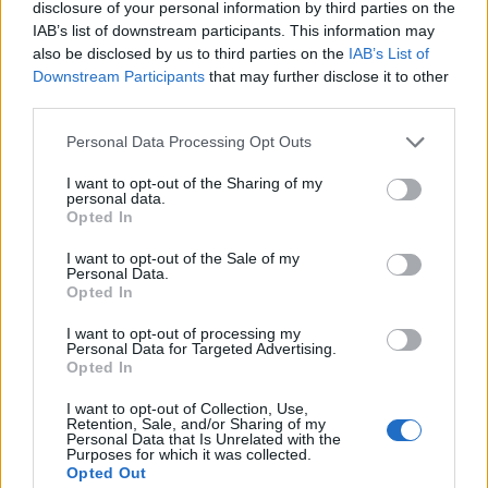
disclosure of your personal information by third parties on the
IAB’s list of downstream participants. This information may
Tudni azt, hogy én ki vagyok, lényegesebb, mint a
also be disclosed by us to third parties on the
IAB’s List of
külsőségek.
Downstream Participants
that may further disclose it to other
third parties.
Please note that this website/app uses one or more Google
Personal Data Processing Opt Outs
services and may gather and store information including but
Vágyunk valamire, és amikor megkapjuk, rájövünk, hogy nem
not limited to your visit or usage behaviour. You may click to
I want to opt-out of the Sharing of my
is olyan fontos az a dolog, mint képzeltük. Én így voltam a
personal data.
grant or deny consent to Google and its third-party tags to
Opted In
versenyeredményekkel. Volt pár jó szereplésem, és a
use your data for below specified purposes in below Google
consent section.
pozitív visszajelzések után egyszeriben rájöttem, hogy
I want to opt-out of the Sale of my
Personal Data.
igazából nem is ezekért írok zenét. A szakmaiság és alázat
Opted In
többet ér, mint a teltházas koncertek, a csillogás, a hírnév.
I want to opt-out of processing my
Visszataszítónak érzem a tolakodó önmenedzselést, vagy a
Personal Data for Targeted Advertising.
Opted In
csak piaci alapon, minél szélesebb közönséget megfogni
akaró, és nem befogadásra nevelő zenélést.
I want to opt-out of Collection, Use,
Retention, Sale, and/or Sharing of my
Personal Data that Is Unrelated with the
Purposes for which it was collected.
Opted Out