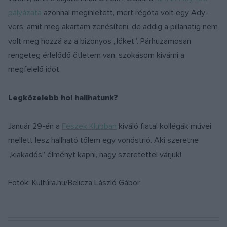
pályázata
azonnal megihletett, mert régóta volt egy Ady-
vers, amit meg akartam zenésíteni, de addig a pillanatig nem
volt meg hozzá az a bizonyos „löket”. Párhuzamosan
rengeteg érlelődő ötletem van, szokásom kivárni a
megfelelő időt.
Legközelebb hol hallhatunk?
Január 29-én a
Fészek Klubban
kiváló fiatal kollégák művei
mellett lesz hallható tőlem egy vonóstrió. Aki szeretne
„kiakadós” élményt kapni, nagy szeretettel várjuk!
Fotók: Kultúra.hu/Belicza László Gábor