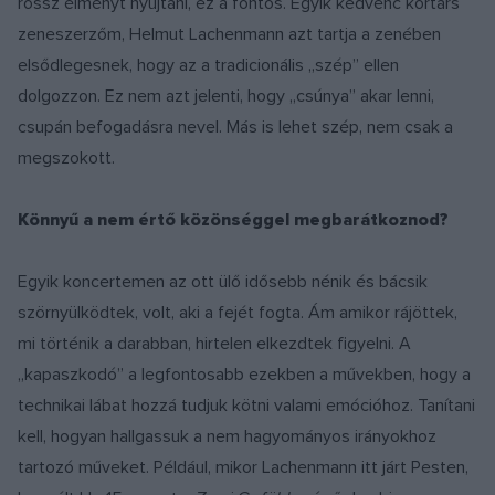
rossz élményt nyújtani, ez a fontos. Egyik kedvenc kortárs
zeneszerzőm, Helmut Lachenmann azt tartja a zenében
elsődlegesnek, hogy az a tradicionális „szép” ellen
dolgozzon. Ez nem azt jelenti, hogy „csúnya” akar lenni,
csupán befogadásra nevel. Más is lehet szép, nem csak a
megszokott.
Könnyű a nem értő közönséggel megbarátkoznod?
Egyik koncertemen az ott ülő idősebb nénik és bácsik
szörnyülködtek, volt, aki a fejét fogta. Ám amikor rájöttek,
mi történik a darabban, hirtelen elkezdtek figyelni. A
„kapaszkodó” a legfontosabb ezekben a művekben, hogy a
technikai lábat hozzá tudjuk kötni valami emócióhoz. Tanítani
kell, hogyan hallgassuk a nem hagyományos irányokhoz
tartozó műveket. Például, mikor Lachenmann itt járt Pesten,