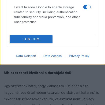
Erről Arnold Schönberg jut eszembe, aki úgy tekintett a
közönségre, mint akusztikai tényező, ami elnyeli vagy
I want to allow Google to enable storage
related to security, including authentication
visszaveri a hangot. Ezzel nem érdemes foglalkoznia az
functionality and fraud prevention, and other
alkotónak.
user protection.
Ennyire pontos a belső hang?
CONFIRM
Minél több művet ismer az ember, annál jobban látja, hol tart
zeneszerzőként. Elsősorban a saját műveltsége ad erre jó
Data Deletion
Data Access
Privacy Policy
választ, nem a külső vélemény.
Mit szeretnél kiváltani a darabjaiddal?
Úgy szeretnék hatni, hogy kiakasszak. Ez lehet a szó
hagyományos értelmében katarzis, de akár „antikatarzis” is,
mikor csak kérdéseket kapunk, válaszokat nem. Jó vagy