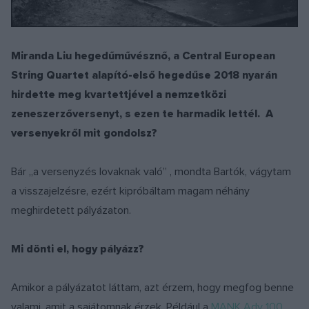
Miranda Liu hegedűművésznő, a Central European
String Quartet alapító-első hegedűse 2018 nyarán
hirdette meg kvartettjével a nemzetközi
zeneszerzőversenyt, s ezen te harmadik lettél. A
versenyekről mit gondolsz?
Bár „a versenyzés lovaknak való” , mondta Bartók, vágytam
a visszajelzésre, ezért kipróbáltam magam néhány
meghirdetett pályázaton.
Mi dönti el, hogy pályázz?
Amikor a pályázatot láttam, azt érzem, hogy megfog benne
valami, amit a sajátomnak érzek. Például a
MANK Ady 100