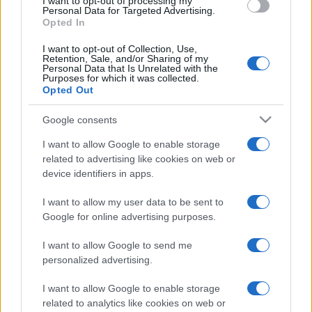
I want to opt-out of processing my
Personal Data for Targeted Advertising.
MEGOSZTÁS
Opted In
I want to opt-out of Collection, Use,
Retention, Sale, and/or Sharing of my
Personal Data that Is Unrelated with the
Purposes for which it was collected.
EZ IS ÉRDEKELHETI
Opted Out
Google consents
I want to allow Google to enable storage
EGYÉB
Kenneth Branagh újabb Hercule Poirot-
related to advertising like cookies on web or
device identifiers in apps.
filmet forgat
Kenneth Branagh újabb Agatha Christie-krimiből készít
I want to allow my user data to be sent to
filmet: Poirot ezúttal Velencében nyomoz.
Google for online advertising purposes.
I want to allow Google to send me
personalized advertising.
SZÍNPAD
Táncolj, Poirot! – Detektívkalandok az
I want to allow Google to enable storage
Orfeumban
related to analytics like cookies on web or