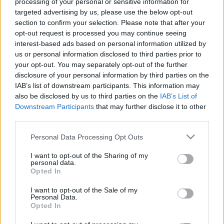
processing of your personal or sensitive information for
regényeit több mint kétmilliárd példányban adták el
targeted advertising by us, please use the below opt-out
világszerte. Írásaiból továbbra is számos televíziós
section to confirm your selection. Please note that after your
opt-out request is processed you may continue seeing
produkció készül.
interest-based ads based on personal information utilized by
us or personal information disclosed to third parties prior to
Mint az Abacus ügyvezető igazgatója, Jonathan Ford
your opt-out. You may separately opt-out of the further
disclosure of your personal information by third parties on the
elmondta: Suchet az egyes országokban felfedezi azokat a
IAB’s list of downstream participants. This information may
helyszíneket, ahol Christie megfordult, és bemutatja azokat
also be disclosed by us to third parties on the
IAB’s List of
az embereket, akikkel találkozott, és akik végül
Downstream Participants
that may further disclose it to other
third parties.
szereplőként meg is jelentek a műveiben vagy inspirálták őt.
Please note that this website/app uses one or more Google
Personal Data Processing Opt Outs
services and may gather and store information including but
not limited to your visit or usage behaviour. You may click to
I want to opt-out of the Sharing of my
personal data.
grant or deny consent to Google and its third-party tags to
Opted In
use your data for below specified purposes in below Google
AGATHA CHRISTIE
DAVID SUCHET
DOKUMENTUMFILM
consent section.
I want to opt-out of the Sale of my
Personal Data.
Opted In
HERCULE POIROT
HÍREK