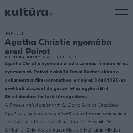
M
POPKULT
Agatha Christie nyomába
ered Poirot
KULTÚRA.HU/MTI
2024. JÚNIUS 10.
Agatha Christie nyomába ered a számos filmben híres
nyomozóját, Poirot-t alakító David Suchet abban a
dokumentumfilm-sorozatban, amely az írónő 1920-as
évekbeli utazását dolgozza fel az egykori Brit
Birodalomhoz tartozó térségekben.
A
Travels with Agatha with Sir David Suchet
(
Utazások
Agathával Sir David Suchet-vel
) című ötrészes szériában a
színész ismét Poirot-t alakítja a Kanadát, Hawaiit, Dél-
Afrikát, Új-Zélandot és Ausztráliát is érintő túrán. Minden