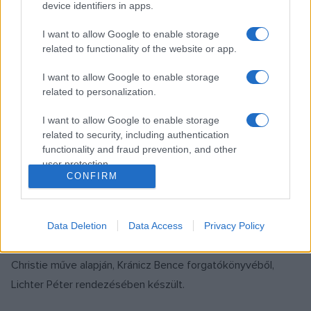
device identifiers in apps.
Május 28-án az Erzsébet körúti Orfeumban bemutatták a
Poirot az Orfeumban című, két darabból, a Darázsfészekből
I want to allow Google to enable storage
és a Sárga íriszből álló „vacsoraszínházi előadást”. A
related to functionality of the website or app.
semleges „előadás” megjelölés nem véletlen: krimi, dráma,
I want to allow Google to enable storage
táncos-komikus és revüszerű elemek keverednek benne,
related to personalization.
sőt még annak a nagy rejtélynek megfejtéséhez is közelebb
I want to allow Google to enable storage
jutunk, valójában kicsoda Hercule Poirot.
related to security, including authentication
functionality and fraud prevention, and other
user protection.
CONFIRM
FILM
Mácsai Pállal a főszerepben tettek
ingyenesen nézhetővé egy különös
Poirot-filmet
Data Deletion
Data Access
Privacy Policy
A titokzatos stylesi eset című avantgárd krimi Agatha
Christie műve alapján, Kránicz Bence forgatókönyvéből,
Lichter Péter rendezésében készült.