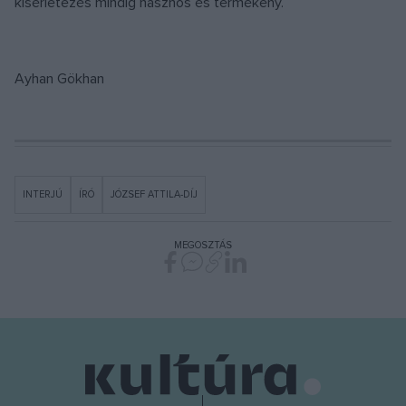
kísérletezés mindig hasznos és termékeny.
Ayhan Gökhan
INTERJÚ
ÍRÓ
JÓZSEF ATTILA-DÍJ
MEGOSZTÁS