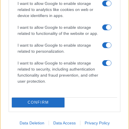
I want to allow Google to enable storage
a kulturális többletből jócskán elkélne még a városban. És
related to analytics like cookies on web or
majd elfelejtettem, ott van még a Dadabánya Underground
device identifiers in apps.
Fesztivál is nyaranta, aminek az irodalmi részét viszem.
I want to allow Google to enable storage
Ebből lehet még egy nagyon komoly dolog.
related to functionality of the website or app.
I want to allow Google to enable storage
related to personalization.
I want to allow Google to enable storage
related to security, including authentication
functionality and fraud prevention, and other
user protection.
CONFIRM
Data Deletion
Data Access
Privacy Policy