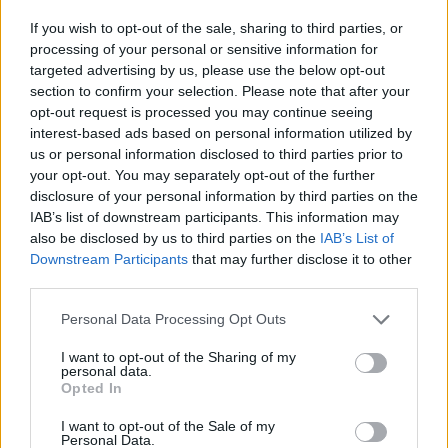
megyébe, és szépen leválasztották az országról. Bele is
If you wish to opt-out of the sale, sharing to third parties, or
írtam egy prózámba, most pedig amolyan hungarofuturista
processing of your personal or sensitive information for
passiót csinálok belőle. Hogy ezt az állapotot kibírjam,
targeted advertising by us, please use the below opt-out
jobbnak láttam megírni.
section to confirm your selection. Please note that after your
opt-out request is processed you may continue seeing
interest-based ads based on personal information utilized by
us or personal information disclosed to third parties prior to
your opt-out. You may separately opt-out of the further
disclosure of your personal information by third parties on the
IAB’s list of downstream participants. This information may
also be disclosed by us to third parties on the
IAB’s List of
Downstream Participants
that may further disclose it to other
third parties.
Please note that this website/app uses one or more Google
Personal Data Processing Opt Outs
services and may gather and store information including but
not limited to your visit or usage behaviour. You may click to
I want to opt-out of the Sharing of my
personal data.
grant or deny consent to Google and its third-party tags to
Opted In
use your data for below specified purposes in below Google
consent section.
I want to opt-out of the Sale of my
Personal Data.