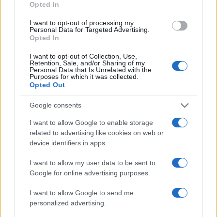
Opted In
I want to opt-out of processing my
Personal Data for Targeted Advertising.
Opted In
Dadabánya underground fesztivál Forrás: Facebook
I want to opt-out of Collection, Use,
Retention, Sale, and/or Sharing of my
Personal Data that Is Unrelated with the
Purposes for which it was collected.
Opted Out
Jelenleg Tatabányán él. Izgalmas az ottani kulturális
Google consents
élet?
I want to allow Google to enable storage
related to advertising like cookies on web or
Az Új Forrás irodalmi folyóirat rangos helyet vívott ki
device identifiers in apps.
magának az irodalmi folyóiratok sorában. Havi egy irodalmi
rendezvényt is szerveznek, sok embert érdekel. A
I want to allow my user data to be sent to
Google for online advertising purposes.
tatabányai Jászai Mari Színház szintén dicséretet érdemel,
és a Vértes Agorájában is sok a fontos program, de
I want to allow Google to send me
nagyjából ezzel el is mondtam, milyen mozgás történik
personalized advertising.
Tatabányán a kultúra terén. Erős és fontos szegmensek, de