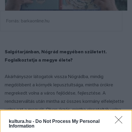
Forrás: barkaonline.hu
Salgótarjánban, Nógrád megyében született.
Foglalkoztatja a megye élete?
Akárhányszor látogatok vissza Nógrádba, mindig
megdöbbent a környék lepusztultsága, mintha örökre
megrekedt volna a város fejlődése, fejlesztése. A
rendszerváltás után mintha az összes kormány elfelejtette
volna ezt a megyét. Olyan érzés, mintha elcsatolták volna
Magyarországtól. Volt is korábban egy vízióm, mely szerint
kultura.hu -
Do Not Process My Personal
az ország összes szegény emberét odaköltöztették a
Information