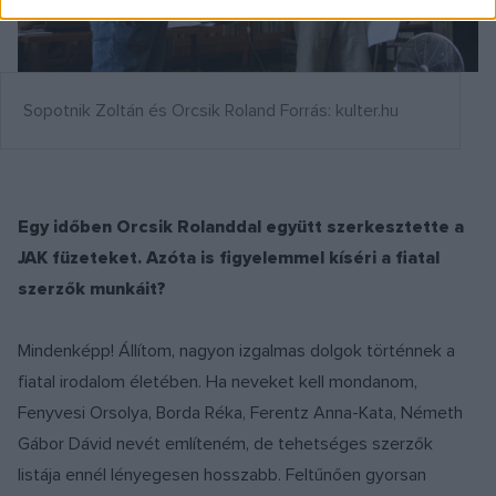
Sopotnik Zoltán és Orcsik Roland Forrás: kulter.hu
Egy időben Orcsik Rolanddal együtt szerkesztette a
JAK füzeteket. Azóta is figyelemmel kíséri a fiatal
szerzők munkáit?
Mindenképp! Állítom, nagyon izgalmas dolgok történnek a
fiatal irodalom életében. Ha neveket kell mondanom,
Fenyvesi Orsolya, Borda Réka, Ferentz Anna-Kata, Németh
Gábor Dávid nevét említeném, de tehetséges szerzők
listája ennél lényegesen hosszabb. Feltűnően gyorsan