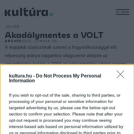
M
EGYÉB
Akadálymentes a VOLT
ARCHÍV
2012. JÚNIUS 26.
A legújabb statisztikák szerint a fogyatékossággal élő
népesség aránya napjainkra világszerte átlépte az
egymilliárdos határt, a 2001-es népszámlálás adatai szerint
közel hatszázezer honfitársunk él valamilyen testi vagy
kultura.hu -
Do Not Process My Personal
értelmi fogyatékossággal.
Information
If you wish to opt-out of the sale, sharing to third parties, or
processing of your personal or sensitive information for
A keddi nulladik nappal induló fesztiválon a szervezők a
targeted advertising by us, please use the below opt-out
látogatókkal együttműködve vigyáznak a környezetre. A
section to confirm your selection. Please note that after your
opt-out request is processed you may continue seeing
Soproni Tájvédelmi Körzethez tartozó, illetve Natura 2000
interest-based ads based on personal information utilized by
védelem alatt álló területeken támogatják a szelektív
us or personal information disclosed to third parties prior to