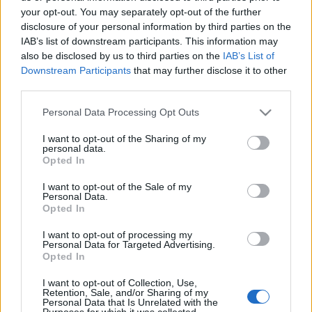
hulladékgyűjtést, amelyhez szemeteszsákot és megfelelő
your opt-out. You may separately opt-out of the further
disclosure of your personal information by third parties on the
hulladékgyűjtő szigetet is biztosítanak.
IAB’s list of downstream participants. This information may
also be disclosed by us to third parties on the
IAB’s List of
A rendezvényen emellett ? a digitális felzárkózás
Downstream Participants
that may further disclose it to other
third parties.
népszerűsítésének jegyében ? egy wifi-állomás
segítségével biztosítanak ingyenes internet-hozzáférést.
Please note that this website/app uses one or more Google
Personal Data Processing Opt Outs
services and may gather and store information including but
not limited to your visit or usage behaviour. You may click to
I want to opt-out of the Sharing of my
personal data.
grant or deny consent to Google and its third-party tags to
Opted In
use your data for below specified purposes in below Google
PROGRAM
consent section.
I want to opt-out of the Sale of my
Personal Data.
Opted In
MEGOSZTÁS
I want to opt-out of processing my
Personal Data for Targeted Advertising.
Opted In
I want to opt-out of Collection, Use,
Retention, Sale, and/or Sharing of my
Personal Data that Is Unrelated with the
Purposes for which it was collected.