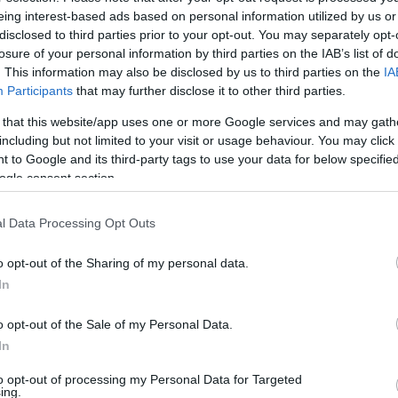
eing interest-based ads based on personal information utilized by us or
disclosed to third parties prior to your opt-out. You may separately opt-
a 70-es évek szlovák progresszív rock zenekara, a nálunk is kedve
losure of your personal information by third parties on the IAB’s list of
ait is feldolgozták, így például Bartók Bélától is kölcsönöztek. S
. This information may also be disclosed by us to third parties on the
IA
 évtized szünet után fellépő Collegium Musicum koncertje kihag
Participants
that may further disclose it to other third parties.
n blues fenegyereke. Extravagáns külsőjével, leharcolt, fémtestű 
 that this website/app uses one or more Google services and may gath
mít. A delta blues gyökereiből táplálkozó akusztikus szerzemé
including but not limited to your visit or usage behaviour. You may click 
 to Google and its third-party tags to use your data for below specifi
ontetovált nehézfiú a nyakláncaival és gyűrűivel igazi macsónak 
ogle consent section.
ik legjobb blues-zenészeként tartják számon. Szintén komoly érd
rgitárosa? Fulvio Feliciano lesz, aki a most basszusgitárosként is 
l Data Processing Opt Outs
ével, és jellegzetes arctetoválásával a hét évvel korábbi fesztivá
számíthatunk tőlük. A magyar fellépők sem maradnak ki a Gastrobl
o opt-out of the Sharing of my personal data.
In
a sokszor legjobb gitárosnak választott Tátrai Tiborral, a kiváló 
 és az énekes-gitáros Jamie Winchesterrel. A zenekar tagjai jól i
o opt-out of the Sale of my Personal Data.
gatnak meg dalaikkal.Kiemelendő a Varga János Project & Sturcz 
In
zámot a Sonia & The Soulbreakers. Sonia Zambrano a perui Janis
to opt-out of processing my Personal Data for Targeted
hangorkánjára és a trió masszív hangszerelésre építi produkciójá
ing.