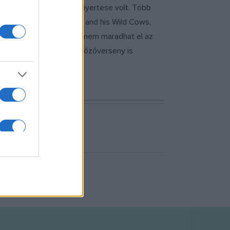
n a szóló-duó kategória nyertese volt. Több
k: Mojo Workings, Sonny and his Wild Cows,
. A zenei programokon túl nem maradhat el az
emutatók, jótékonysági főzőverseny is