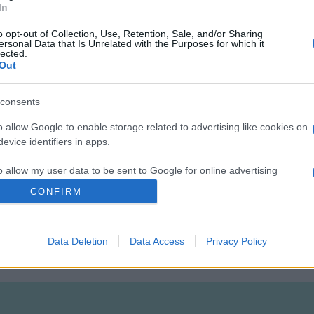
In
mphis) megrendezett 29. International Blues Challenge fesztiválo
gyszemélyes zenekarral? is. További magyar fellépők és formáció
o opt-out of Collection, Use, Retention, Sale, and/or Sharing
ersonal Data that Is Unrelated with the Purposes for which it
láka & Mihály Ernő, a felvidéki Joint Venture és még sokan mások
lected.
Out
elmi borvidékek borászai jelennek meg, valamint gasztronómiai b
consents
o allow Google to enable storage related to advertising like cookies on
evice identifiers in apps.
o allow my user data to be sent to Google for online advertising
s.
CONFIRM
to allow Google to send me personalized advertising.
Data Deletion
Data Access
Privacy Policy
o allow Google to enable storage related to analytics like cookies on
evice identifiers in apps.
o allow Google to enable storage related to functionality of the website