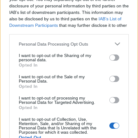
disclosure of your personal information by third parties on the
A találkozón számos kategóriában versenyeznek egymással
IAB’s list of downstream participants. This information may
a járművek, és aki itt nem szerez elismerést, a tombolával is
also be disclosed by us to third parties on the
IAB’s List of
megpróbálkozhat ? a főnyeremény egy közlekedésre
Downstream Participants
that may further disclose it to other
third parties.
alkalmas amerikai gyártmányú gépkocsi.
Please note that this website/app uses one or more Google
Personal Data Processing Opt Outs
services and may gather and store information including but
not limited to your visit or usage behaviour. You may click to
I want to opt-out of the Sharing of my
personal data.
grant or deny consent to Google and its third-party tags to
PROGRAM
Opted In
use your data for below specified purposes in below Google
consent section.
I want to opt-out of the Sale of my
MEGOSZTÁS
Personal Data.
Opted In
I want to opt-out of processing my
Personal Data for Targeted Advertising.
Opted In
I want to opt-out of Collection, Use,
Retention, Sale, and/or Sharing of my
Personal Data that Is Unrelated with the
Purposes for which it was collected.
Opted Out