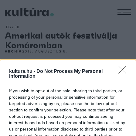
M
EGYÉB
Amerikai autók fesztiválja
Komáromban
ARCHÍV
2012. AUGUSZTUS 6.
A pénteki koncertek után szombaton több száz autó vonul
kultura.hu -
Do Not Process My Personal
fel Észak- és Dél-Komárom utcáin. Az erődben található
Information
betonpályán jellegzetes "amerikai autós" programokat
If you wish to opt-out of the sale, sharing to third parties, or
láthat a közönség: lesz gumifüstöltető verseny, a lowriderek
processing of your personal or sensitive information for
(mélygördülők) bemutatóján távirányítóval táncoltatják az
targeted advertising by us, please use the below opt-out
"ugráló autót", a Bigfootok hatalmas kerekeikkel pedig
section to confirm your selection. Please note that after your
opt-out request is processed you may continue seeing
autóroncsokat lapítanak majd szét.
interest-based ads based on personal information utilized by
us or personal information disclosed to third parties prior to
your opt-out. You may separately opt-out of the further