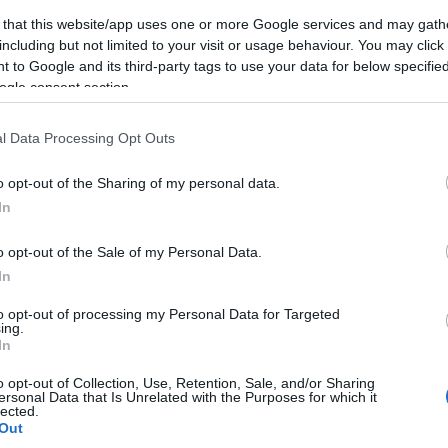
lyeken egy-egy válogatást mutattak be. (A gyűjteményről bővebb
 that this website/app uses one or more Google services and may gath
including but not limited to your visit or usage behaviour. You may click 
zúttal 35 alkotó, Aknay János, Apostol Ágnes, Ardai Ildikó, Bábá
 to Google and its third-party tags to use your data for below specifi
 Mezősi Aranka, Gyalai Béla, Homoki Anikó, Katona Katalin, Koszt
ogle consent section.
s, Olajos György, Orient Enikő, Orosz István, Papp György (†), Pata
örgy, ifj. Szlávics László, Török Tamás, Vásárhelyi Katalin, Zöl
l Data Processing Opt Outs
o opt-out of the Sharing of my personal data.
In
 a kiállítás kurátora: ifj. Gyergyádesz László Móra Ferenc-díjas
lítás megtekinthető 2023. január 27-ig, a könyvtár nyitvatartási
o opt-out of the Sale of my Personal Data.
In
to opt-out of processing my Personal Data for Targeted
ing.
In
o opt-out of Collection, Use, Retention, Sale, and/or Sharing
ersonal Data that Is Unrelated with the Purposes for which it
lected.
Out