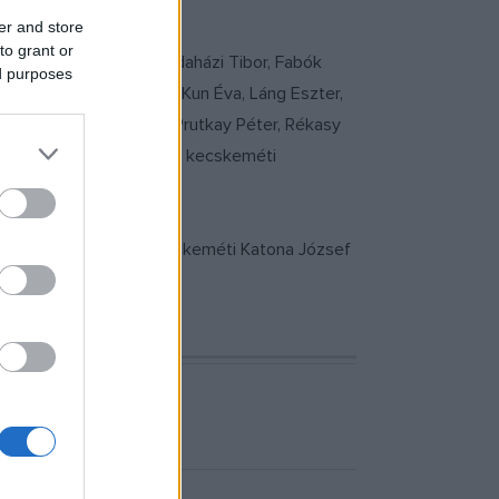
en
itt
lehet olvasni.)
er and store
to grant or
s Erika, Bohus Áron, Budaházi Tibor, Fabók
ed purposes
a Zsófia, Kótai József, Kun Éva, Láng Eszter,
ki Ferenc, Pistyúr Imre, Prutkay Péter, Rékasy
d Anikó 36 műve látható a kecskeméti
 művészettörténész, a Kecskeméti Katona József
 idejében.