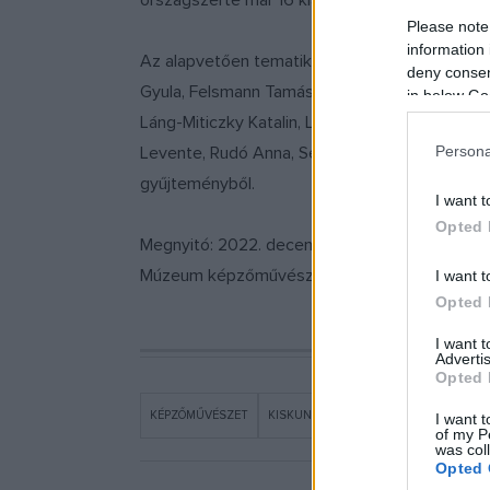
országszerte már 16 kiállítást rendeztek, me
Please note
information 
Az alapvetően tematikus válogatás keretében e
deny consent
Gyula, Felsmann Tamás, Ganczaugh Miklós, Gérné
in below Go
Láng-Miticzky Katalin, Lencsés Ida, Miklós Jáno
Levente, Rudó Anna, Sejben Lajos, Szemadám Gy
Persona
gyűjteményből.
I want t
Opted 
Megnyitó: 2022. december 7., 17 óra
.
Megnyitja
Múzeum képzőművészeti osztályvezetője. A kiál
I want t
Opted 
I want 
Advertis
Opted 
KÉPZŐMŰVÉSZET
KISKUNFÉLEGYHÁZA
PROGRAM
I want t
of my P
was col
Opted 