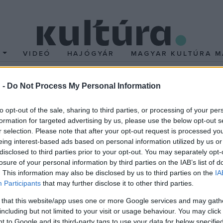
T
VIDEÓ
HAJÓGYÁR
MAGYAR KULTÚRA M
 -
Do Not Process My Personal Information
's Choice Awards díjait
to opt-out of the sale, sharing to third parties, or processing of your per
formation for targeted advertising by us, please use the below opt-out s
totta az év televíziós színésznőjének az amerikai közönség. A Pe
r selection. Please note that after your opt-out request is processed y
apta meg vasárnap este Santa Monicában.
eing interest-based ads based on personal information utilized by us or
disclosed to third parties prior to your opt-out. You may separately opt-
losure of your personal information by third parties on the IAB’s list of
k
lett Will Smith és Martin Lawrence főszereplésével. A legjobb t
. This information may also be disclosed by us to third parties on the
IA
rán a műsorvezető körül kialakult botrány nagy visszhangot kelte
Participants
that may further disclose it to other third parties.
 that this website/app uses one or more Google services and may gath
 idén Demi Lovato amerikai énekesnő vezette, a díjakat 44 kateg
including but not limited to your visit or usage behaviour. You may click 
 to Google and its third-party tags to use your data for below specifi