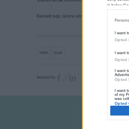
szavazhattak kedvenceikre, ebben az évben tö
in below Go
Kiemelt kép:
Grace klinika
Persona
I want t
Opted 
I want t
HÍREK
VILÁG
Opted 
I want 
Advertis
MEGOSZTÁS
Opted 
I want t
of my P
was col
Opted 
Google 
I want t