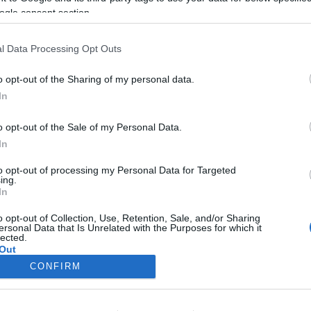
bb mint egymilliárd voks érkezett be.
ogle consent section.
l Data Processing Opt Outs
o opt-out of the Sharing of my personal data.
In
o opt-out of the Sale of my Personal Data.
In
to opt-out of processing my Personal Data for Targeted
ing.
In
o opt-out of Collection, Use, Retention, Sale, and/or Sharing
ersonal Data that Is Unrelated with the Purposes for which it
lected.
Out
CONFIRM
consents
o allow Google to enable storage related to advertising like cookies on