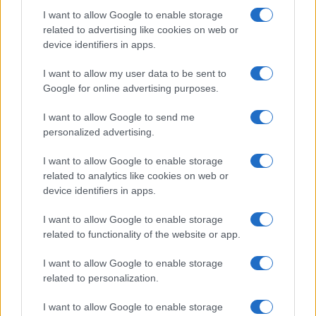
I want to allow Google to enable storage
related to advertising like cookies on web or
device identifiers in apps.
Előző
Követ
I want to allow my user data to be sent to
Google for online advertising purposes.
kozmuvelodesi_dijatado_belo-16
I want to allow Google to send me
personalized advertising.
I want to allow Google to enable storage
Közművelődési Minőség Díj
related to analytics like cookies on web or
elismerésben részesült a
device identifiers in apps.
mosonmagyaróvári Flesch Károly
Közművelődési, Könyvtári, Kulturális és
I want to allow Google to enable storage
Városmarketing Közhasznú Nonprofit
related to functionality of the website or app.
Kft.
I want to allow Google to enable storage
related to personalization.
A díjat azon közművelődési intézmény kaphatja meg, amely
már rendelkezik Minősített közművelődési intézmény
I want to allow Google to enable storage