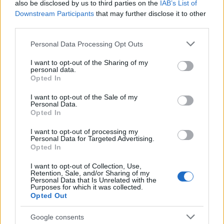
also be disclosed by us to third parties on the
IAB’s List of
tapasztalt válságos helyzetben is őrizték és gyarapították
Downstream Participants
that may further disclose it to other
azt.
third parties.
Please note that this website/app uses one or more Google
Personal Data Processing Opt Outs
A magyar kultúra napja alkalmából az ünnepségen
services and may gather and store information including but
not limited to your visit or usage behaviour. You may click to
I want to opt-out of the Sharing of my
Minősített közművelődési intézmény címet
vett át a
personal data.
grant or deny consent to Google and its third-party tags to
budapesti KMO Művelődési Központ és Könyvtára, a
Opted In
use your data for below specified purposes in below Google
Biatorbágyi Juhász Ferenc Művelődési Központ, a vecsési
consent section.
I want to opt-out of the Sale of my
Personal Data.
Bálint Ágnes Kulturális Központ, a Derecske Városi
Opted In
Művelődési Központ és Könyvtár, a békéscsabai
I want to opt-out of processing my
Csabagyöngye Kulturális Központ, a kiskunmajsai Konecsni
Personal Data for Targeted Advertising.
György Művelődési Központ, Tájház és Városi Könyvtár és a
Opted In
kiskunfélegyházai Móra Ferenc Művelődési Központ.
I want to opt-out of Collection, Use,
Retention, Sale, and/or Sharing of my
Personal Data that Is Unrelated with the
Purposes for which it was collected.
Opted Out
Google consents