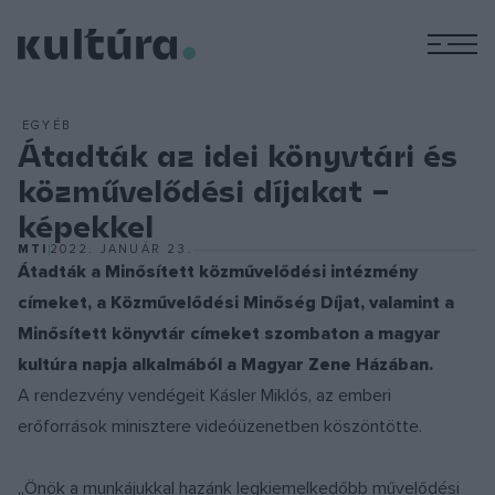
M
EGYÉB
Átadták az idei könyvtári és
közművelődési díjakat –
képekkel
MTI
2022. JANUÁR 23.
Átadták a Minősített közművelődési intézmény
címeket, a Közművelődési Minőség Díjat, valamint a
Minősített könyvtár címeket szombaton a magyar
kultúra napja alkalmából a Magyar Zene Házában.
A rendezvény vendégeit Kásler Miklós, az emberi
erőforrások minisztere videóüzenetben köszöntötte.
„Önök a munkájukkal hazánk legkiemelkedőbb művelődési