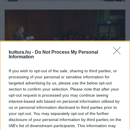
kultura.hu -
Do Not Process My Personal
Előző
Követ
Information
If you wish to opt-out of the sale, sharing to third parties, or
kozmuvelodesi_dijatado_belo-11
processing of your personal or sensitive information for
targeted advertising by us, please use the below opt-out
section to confirm your selection. Please note that after your
opt-out request is processed you may continue seeing
interest-based ads based on personal information utilized by
Fekete Péter kultúráért felelős államtitkár megköszönte a
us or personal information disclosed to third parties prior to
kulturális intézmények képviselőinek az elmúlt időszakban
your opt-out. You may separately opt-out of the further
folytatott megfeszített munkájukat, azt, hogy sajátjuknak
disclosure of your personal information by third parties on the
IAB’s list of downstream participants. This information may
érezték közös örökségünket, és az elmúlt években