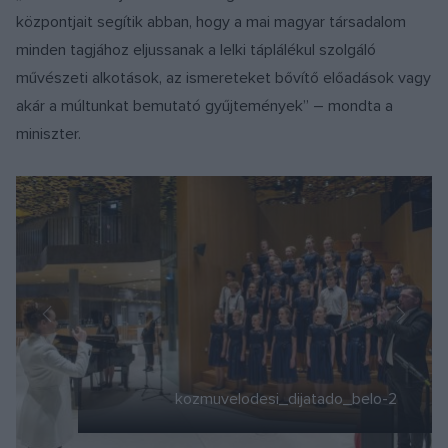
központjait segítik abban, hogy a mai magyar társadalom
minden tagjához eljussanak a lelki táplálékul szolgáló
művészeti alkotások, az ismereteket bővítő előadások vagy
akár a múltunkat bemutató gyűjtemények” – mondta a
miniszter.
Előző
Követ
kozmuvelodesi_dijatado_belo-2