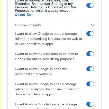
A Kennedy Kulturális Központban csütörtök este rendezték
I want to opt-out of Collection, Use,
Retention, Sale, and/or Sharing of my
meg a zeneszerző 90. születésnapi koncertjét a Nemzeti
Personal Data that Is Unrelated with the
Purposes for which it was collected.
Szimfonikus Zenekar közreműködésével, amelyen Anne-
Opted Out
Sophie Mutter hegedűművész, Yo-Yo Ma és a filmrendező
Google consents
Steven Spielberg is fellépett.
I want to allow Google to enable storage
related to advertising like cookies on web or
Williams hangsúlyozta, hogy a zene az
device identifiers in apps.
élete.
I want to allow my user data to be sent to
Google for online advertising purposes.
„Ez adta meg nekem a képességet, hogy lélegezzek, hogy
éljek és megértsem, hogy a testi élet többről szól. Anélkül,
I want to allow Google to send me
hogy vallásos lennék, ami nem vagyok különösebben, van
personalized advertising.
egy spirituális élet, egy művészi élet, egy hétköznapok
I want to allow Google to enable storage
valósága fölött álló birodalom. A zene a költészet szintjére
related to analytics like cookies on web or
emelheti az ember gondolkodását. Elgondolkodhatunk azon,
device identifiers in apps.
hogy mennyire volt szükséges a zene az emberiség
I want to allow Google to enable storage
számára. Mindig is szerettem játszani azzal a gondolattal,