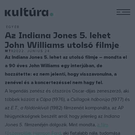
M
EGYÉB
Az Indiana Jones 5. lehet
John Williams utolsó filmje
MTI
2022. JÚNIUS 24.
Az Indiana Jones 5. lehet az utolsó filmje – mondta el
a 90 éves John Williams egy interjúban, de
hozzátette: ez nem jelenti, hogy visszavonulna, a
zenével és a koncertezéssel nem hagy fel.
A legendás zenész és ötszörös Oscar-díjas zeneszerző, aki
többek között a
Cápa
(1976), a
Csillagok háborúja
(1977) és
az
E.T., a földönkívüli
(1982) filmzenéit komponálta, az AP
hírügynökségnek beszélt arról, hogy jelenleg az
Indiana
Jones 5.
filmzenéjén dolgozik. Mint mondta,
a film
főszereplője, Harrison Ford
, aki fiatalabb nála, tudomása