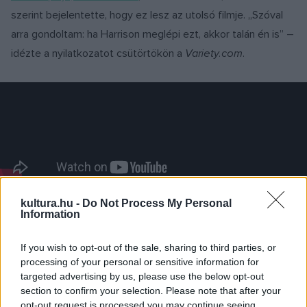
szerint bejelentette, hogy ez lesz az utolsó filmje. „Szóval
arra gondoltam: ha Harrison meglépi ezt, akkor talán én is” –
idézte a nyilatkozatot csütörtökön a
Variety.com
.
kultura.hu -
Do Not Process My Personal
Williams magyarázatként hozzáfűzte: ennyi idősen már túl
Information
hosszú elkötelezettséget jelent számára egy féléves
If you wish to opt-out of the sale, sharing to third parties, or
munka, amit az ilyen nagyszabású filmek megkövetelnek.
processing of your personal or sensitive information for
Azt ugyanakkor leszögezte:
targeted advertising by us, please use the below opt-out
section to confirm your selection. Please note that after your
opt-out request is processed you may continue seeing