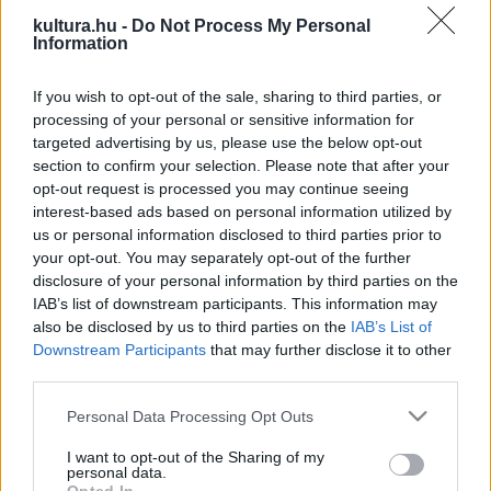
kultura.hu -
Do Not Process My Personal
július 1-jén az álarc mögé rejtőző Marshmello és a
Information
közönségkedvencnek számító, magyar feleséget választó
Timmy Trumpet, július 2-án pedig a house svéd kiválósága,
If you wish to opt-out of the sale, sharing to third parties, or
Alesso.
processing of your personal or sensitive information for
targeted advertising by us, please use the below opt-out
section to confirm your selection. Please note that after your
A nagy visszatérők mellett első alkalommal ad műsort a
opt-out request is processed you may continue seeing
Balaton Soundon a kazah vasúti mérnökből lett Grammy-
interest-based ads based on personal information utilized by
us or personal information disclosed to third parties prior to
díjas dj, Imanbek, a Dj Mag top 100 világranglistán negyedik
your opt-out. You may separately opt-out of the further
helyen szereplő Alok vagy a Brit Awardson díjazott Becky
disclosure of your personal information by third parties on the
Hill. Eljön Zamárdiba június 31-én a világhírű techno dj, Paul
IAB’s list of downstream participants. This information may
also be disclosed by us to third parties on the
IAB’s List of
Kalkbrenner is.
Downstream Participants
that may further disclose it to other
third parties.
A most bejelentett további fellépők közé tartozik: Lost
Please note that this website/app uses one or more Google
Personal Data Processing Opt Outs
Frequencies, Yellow Claw, Carnage, Becky Hill, Moksi, Jonas
services and may gather and store information including but
Blue, Alok, Malaa, Modestep Live, Dillon Francis, Nervo,
not limited to your visit or usage behaviour. You may click to
I want to opt-out of the Sharing of my
personal data.
grant or deny consent to Google and its third-party tags to
Sikdope, Robin Schulz, Vini Vici, Paul van Dyk, Topic és