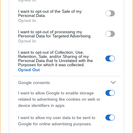
Opted In
use your data for below specified purposes in below Google
Blastoyz. A szervezők hamarosan további előadókat fognak
consent section.
I want to opt-out of the Sale of my
bejelenteni az underground elektronikus zene képviselői
Personal Data.
Opted In
közül.
I want to opt-out of processing my
Personal Data for Targeted Advertising.
A járványhelyzet okozta bizonytalanságok miatt a fesztivált
Opted In
2020-ban és tavaly sem rendezték meg, akárcsak a
I want to opt-out of Collection, Use,
Retention, Sale, and/or Sharing of my
portfólióba tartozó két másik nagy könnyűzenei
Personal Data that Is Unrelated with the
Purposes for which it was collected.
rendezvényt, a budapesti Sziget fesztivált és a soproni
Opted Out
Telekom VOLT-ot.
Google consents
I want to allow Google to enable storage
related to advertising like cookies on web or
device identifiers in apps.
I want to allow my user data to be sent to
Google for online advertising purposes.
BALATON SOUND
FESZTIVÁL
PROGRAM