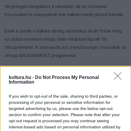
fergeteges hangulatot a városban, de az Utcazene
Fesztiválon is szerepeltek már balkáni zenét játszó bandák.
Ezek a zenék a balkáni térség autentikus arcát festik meg,
az utóbbi években mégis talán ritkábban léptek fel
Veszprémben. A szervezők ezt a kettősséget orvosolják az
átfogó BALKAN:MOST programmal.
Kilenc balkáni országból huszonhat
showcase-fellépő érkezik Veszprémbe,
kultura.hu -
Do Not Process My Personal
Information
olyan kuriózumokat felvonultatva, mint a
neofolk, a bunker lounge és a népdalokból
merítő női a cappella.
If you wish to opt-out of the sale, sharing to third parties, or
processing of your personal or sensitive information for
targeted advertising by us, please use the below opt-out
Ritkán hallható zenék: a magyar cigányzenéhez egészen
section to confirm your selection. Please note that after your
közel eső román taraf, az édes-bús bosnyák sevdalinka
opt-out request is processed you may continue seeing
vagy épp feminista folk (a fellépők több mint fele női
interest-based ads based on personal information utilized by