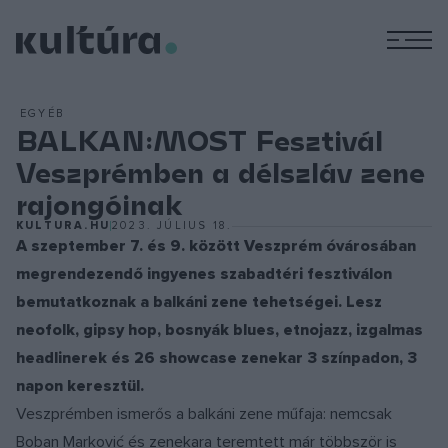
M
EGYÉB
BALKAN:MOST Fesztivál
Veszprémben a délszláv zene
rajongóinak
KULTURA.HU
2023. JÚLIUS 18.
A szeptember 7. és 9. között Veszprém óvárosában
megrendezendő ingyenes szabadtéri fesztiválon
bemutatkoznak a balkáni zene tehetségei. Lesz
neofolk, gipsy hop, bosnyák blues, etnojazz, izgalmas
headlinerek és 26 showcase zenekar 3 színpadon, 3
napon keresztül.
Veszprémben ismerős a balkáni zene műfaja: nemcsak
Boban Marković és zenekara teremtett már többször is