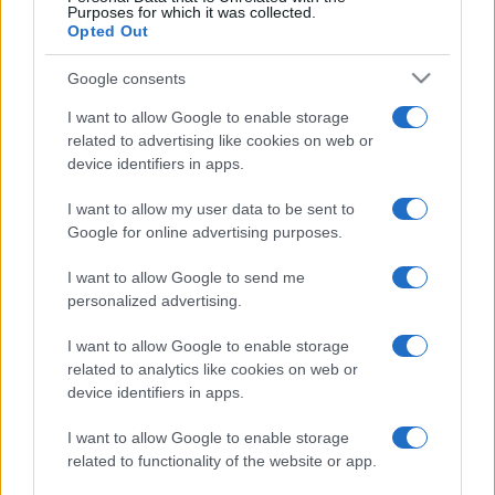
kíséri.
Purposes for which it was collected.
Opted Out
A konferencia beszélgetésein egy több mint 200 fős
Google consents
nemzetközi szakembergárda járja körül a térség
I want to allow Google to enable storage
kiaknázatlan lehetőségeit és kulturális gazdagságát, olyan
related to advertising like cookies on web or
provokatív panelek és gyakorlati workshopok keretében,
device identifiers in apps.
ahol a szakma elismert képviselői dolgoznak együtt
I want to allow my user data to be sent to
művészekkel. Exkluzív programok várják a zenei szakmai és
Google for online advertising purposes.
sajtó képviselőit. A konferencia összegzése és
kiterjesztése a négyéves projektnek, ami a Hangvető
I want to allow Google to send me
personalized advertising.
vezetésével, a WOMEX közreműködésével négy szakmai
pilléren és európai együttműködéseken keresztül építette a
I want to allow Google to enable storage
related to analytics like cookies on web or
térség kulturális reprezentációját a Kreatív Európa
device identifiers in apps.
társfinanszírozásával.
I want to allow Google to enable storage
related to functionality of the website or app.
Fotó: Barcelona Gipsy Balkan Orchestra