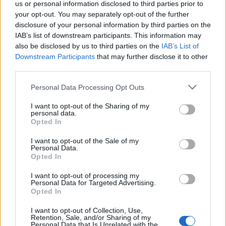
us or personal information disclosed to third parties prior to
zenekar, vagy női frontemberük van) töltik meg a veszprémi
your opt-out. You may separately opt-out of the further
utcákat. A Balkánnak és zenéjének világszintű térhódítását
disclosure of your personal information by third parties on the
érzékelteti, hogy a kiemelt fellépők nemcsak az egykori
IAB’s list of downstream participants. This information may
also be disclosed by us to third parties on the
IAB’s List of
Jugoszlávia utódállamaiból érkeznek: az olasz jazz virtuóz
Downstream Participants
that may further disclose it to other
Daniele Sepe, a katalán fővárosban alakult Barcelona Gipsy
third parties.
Balkan Orchestra és a francia illetőségű, világjáró La
Please note that this website/app uses one or more Google
Personal Data Processing Opt Outs
Caravane Passe mind-mind sajátos módon értelmezik a
services and may gather and store information including but
térség örökségét. A görög popsztár Marina Satti urban R’n’B
not limited to your visit or usage behaviour. You may click to
I want to opt-out of the Sharing of my
personal data.
grant or deny consent to Google and its third-party tags to
köntösbe bújtatja a vokális hagyományt, a bosnyák ska-
Opted In
use your data for below specified purposes in below Google
punk Dubioza Kolektiv ugyanazzal a lendülettel zenél, ami 20
consent section.
I want to opt-out of the Sale of my
éve a legismertebb bosnyák bandává tette őket. A színes
Personal Data.
Opted In
összkép olyan árnyalatokat mutat be, amelyeket eddig
I want to opt-out of processing my
túlharsogták a rezesbandák, de mindenképp érdemesek a
Personal Data for Targeted Advertising.
felfedezésre.
Opted In
I want to opt-out of Collection, Use,
A BALKAN:MOST Fesztivált konferencia
Retention, Sale, and/or Sharing of my
Personal Data that Is Unrelated with the