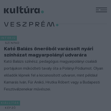
M
VESZPRÉM
INTERJÚ
SZÍNPAD
Kató Balázs önerőből varázsolt nyári
színházat magyarpolányi udvarára
Kató Balázs színész, pedagógus magyarpolányi családi
portájukon működteti tavaly óta a Polányi Pódiumot. Olyan
előadók lépnek fel a kicsinosított udvaron, mint például
Kamarás Iván, Für Anikó, Hrutka Róbert vagy a Budapesti
Fesztiválzenekar művészei.
KIÁLLÍTÁS
KÉPZŐ