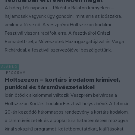
A hideg, téli napokra – főként a Balaton környékén –
hajlamosak vagyunk úgy gondolni, mint arra az időszakra,
amikor a fű se nő. A veszprémi Holtszezon Irodalmi
Fesztivál viszont rácáfolt erre. A fesztiválról Grászl
Bernadett-tel, a Művészetek Háza igazgatójával és Varga
Richárddal, a fesztivál szervezőjével beszélgettünk.
AJÁNLÓ
PROGRAM
Holtszezon – kortárs irodalom krimivel,
punkkal és társművészetekkel
Idén ötödik alkalommal változik Veszprém belvárosa a
Holtszezon Kortárs Irodalmi Fesztivál helyszínévé. A február
20-án kezdődő háromnapos rendezvény a kortárs irodalom,
a társművészetek és a popkultúra határterületein mozogva
kínál sokszínű programot: kötetbemutatókat, kiállításokat,