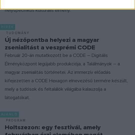
nem pusztán ismeretterjesztő látványshow, hanem komplex,
helyspecifikus kulturális élmény.
HÍREK
TUDOMÁNY
Új nézőpontba helyezi a magyar
zsenialitást a veszprémi CODE
Február 20-án mutatkozott be a CODE – Digitális
Élményközpont legújabb produkciója, a Találmányok – a
magyar zsenialitás történetei. Az immerzív előadás
kifejezetten a CODE Hexagon elnevezésű termére készült,
mely a tudósok és feltalálók világába kalauzolja a
látogatókat.
AJÁNLÓ
PROGRAM
Holtszezon: egy fesztivál, amely
februárban érzi elemében magát