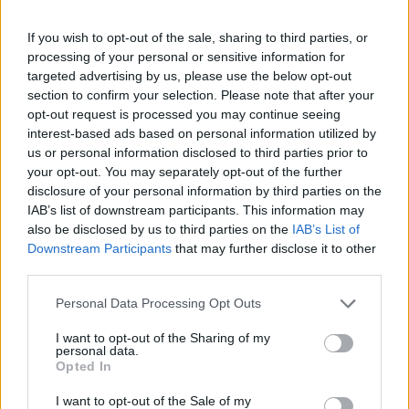
Renderelt művészet – Kovács Ivó
Kovács Ivó ma leginkább 3D-s videomapping-munkái miatt
If you wish to opt-out of the sale, sharing to third parties, or
ismert, most épp a veszprémi fxr-ben lesz látható kiállítása.
processing of your personal or sensitive information for
targeted advertising by us, please use the below opt-out
Mégis következetesen festőként hivatkozik magára. „Még
section to confirm your selection. Please note that after your
most is azt gondolom, hogy festő vagyok inkább, mint hogy
opt-out request is processed you may continue seeing
bármi más.” Láthattuk már munkáját a pécsi székesegyház
interest-based ads based on personal information utilized by
us or personal information disclosed to third parties prior to
vagy a Művészetek Palotájának homlokzatain is, ugyanakkor
your opt-out. You may separately opt-out of the further
Dubajtól Melbourne-ig a világ számos pontján szerepeltek a
disclosure of your personal information by third parties on the
művei.
IAB’s list of downstream participants. This information may
also be disclosed by us to third parties on the
IAB’s List of
Downstream Participants
that may further disclose it to other
KIÁLLÍTÁSAJÁNLÓ
third parties.
KÉPZŐ
Ha csak pár kiállításra van időd áprilisban,
Please note that this website/app uses one or more Google
Personal Data Processing Opt Outs
services and may gather and store information including but
ezek legyenek azok!
not limited to your visit or usage behaviour. You may click to
I want to opt-out of the Sharing of my
Sokféle izgalmas kiállítás látható ebben a hónapban is,
personal data.
grant or deny consent to Google and its third-party tags to
Opted In
érdekes kérdésfelvetések, érzékeny, finom munkák. A
use your data for below specified purposes in below Google
consent section.
csendes, befelé forduló terektől a testközeli, nyugtalanító
I want to opt-out of the Sale of my