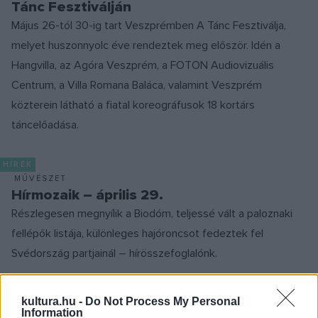
Tánc Fesztiválján
Május 26-tól 30-ig tart Veszprémben A Tánc Fesztiválja,
melyet huszonnyolc éve rendeztek meg először. Idén a
Hangvilla, az Agóra Veszprém, a FOTON Audiovizuális
Centrum, a Villa Romana Baláca, valamint Veszprém
közterein látható a fiatal koreográfusok 18 kortárs
táncelőadása.
HÍREK
MŰVÉSZET
Hírmozaik – április 29.
Részlegesen megnyílik a Biodóm, teljessé vált a paloznaki
fellépők listája, különleges hajóroncsot fedeztek fel
Svédország partjainál – hírösszefoglalónk.
RENDERELT MŰVÉSZET
kultura.hu -
Do Not Process My Personal
KÉPZŐ
Information