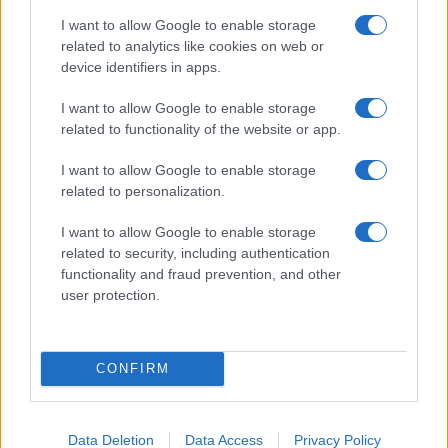
Táncháztalálkozó, veszprémi várnegyed, diákfilmteszt,
I want to allow Google to enable storage
amatőr színházi találkozó, Pier Giorgio Morandi vezényel,
related to analytics like cookies on web or
oroszlánkirály a Margitszigeten.
device identifiers in apps.
I want to allow Google to enable storage
HÍREK
related to functionality of the website or app.
MŰVÉSZET
Hírmozaik – február 26.
I want to allow Google to enable storage
Új ingyenes séták a Műcsarnokban, Park Chan-wook
related to personalization.
zsűrielnök lesz Cannes-ban, megtalálta új gitárosát a
I want to allow Google to enable storage
Tankcsapda – hírösszefoglalónk.
related to security, including authentication
functionality and fraud prevention, and other
user protection.
KIÁLLÍTÁS
KÉPZŐ
A víziók nem maguktól válnak valódivá
A veszprémi CODE Hexagon terében bemutatott
CONFIRM
Találmányok című videómapping-produkció öt kiemelkedő
magyar tudós és feltaláló életútját dolgozza fel. Ez a munka
Data Deletion
Data Access
Privacy Policy