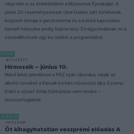
várja idén is az érdeklődőket a Múzeumok Éjszakáján. A
június 20-i eseménysorozat címe Ízekbe zárt történetek,
központi témája a gasztronómia és a kultúra kapcsolata,
kiemelt helyszíne pedig Sopron lesz. Étvágycsinálónak mi is
összeállítottunk egy kis ízelítőt a programokból.
HÍREK
MŰVÉSZET
Hírmozaik – június 10.
Mától lehet jelentkezni a FISZ nyári táborába, várják az
alkotói terveket a Kassák kortárs művészeti díjra, Eszenyi
Enikő a József Attila Színházban sem rendez –
hírösszefoglalónk.
AJÁNLÓ
PROGRAM
Öt kihagyhatatlan veszprémi előadás A