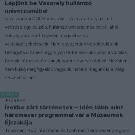
Lépjünk be Vasarely hullámzó
univerzumába!
A veszprémi CODE Vasarely – Az op-art atyja című
vetítése egy pulzáló, hullámzó univerzumba invitál, ahol
néhány perc alatt teljesen megváltozik a
valóságérzékelésünk. Nem egyszerűen képeket látunk
felnagyítva, hanem egy olyan térbe kerülünk, ahol a vonalak,
formák, ritmusok és színek körénk szerveződnek. Nézőként
nem külső megfigyelők vagyunk, hanem magunk is e világ
részévé válunk.
AJÁNLÓ
PROGRAM
Ízekbe zárt történetek – Idén több mint
háromezer programmal vár a Múzeumok
Éjszakája
Több mint 450 intézmény és több mint háromezer program