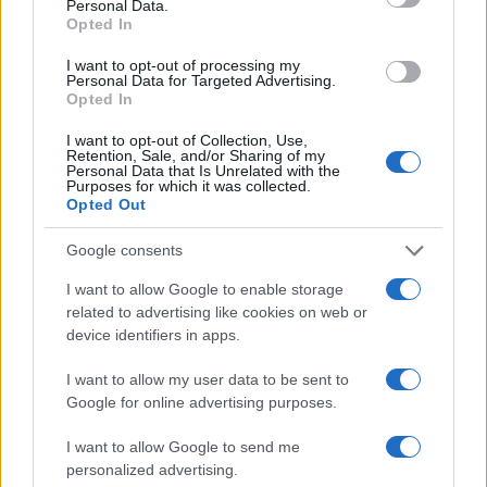
Personal Data.
művekig mutatjuk, mit érdemes megnézni áprilisban.
Opted In
I want to opt-out of processing my
AJÁNLÓ
Personal Data for Targeted Advertising.
Opted In
PROGRAM
Locsolkodás, tojásfestés, tavaszi
I want to opt-out of Collection, Use,
kirándulás – húsvéti programok
Retention, Sale, and/or Sharing of my
Personal Data that Is Unrelated with the
országszerte
Purposes for which it was collected.
Opted Out
Locsolkodás Hollókő macskaköves utcáin, tojásfestés a
szentendrei Skanzenben vagy családi programok a Néprajzi
Google consents
Múzeumban – húsvétkor az ország számos pontján
I want to allow Google to enable storage
elevenednek meg a régi ünnepi szokások. Összegyűjtöttünk
related to advertising like cookies on web or
tíz programot, amelyeket kirándulással is érdemes
device identifiers in apps.
összekötni.
I want to allow my user data to be sent to
Google for online advertising purposes.
MŰVÉSZET
I want to allow Google to send me
Hírmozaik – március 30.
personalized advertising.