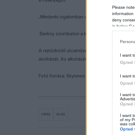
a műanyagot.
Please note
information 
„Mindenki izgalomban van, sokan jönnek ide, 
deny consent
in below Go
Banksy szombaton a közösségi médiában közzét
Persona
A rejtőzködő utcaművész eddig aukción legdr
I want t
alsóházát. Az alkotásért tavaly 9,9 millió fontot 
Opted 
Fotó forrása: Skynews
I want t
Opted 
I want 
Advertis
Opted 
HÍREK
VILÁG
I want t
of my P
was col
Opted 