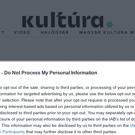
T
VIDEÓ
HAJÓGYÁR
MAGYAR KULTÚRA M
nghami házfalra festett 
 -
Do Not Process My Personal Information
ítette: ő alkotta egy nottinghami házfalra a képet, amelyen egy 
to opt-out of the sale, sharing to third parties, or processing of your per
den, a fal előtt, egy lámpaoszlopnak döntve egy kerékpár áll, am
formation for targeted advertising by us, please use the below opt-out s
r selection. Please note that after your opt-out request is processed y
eing interest-based ads based on personal information utilized by us or
nek elmondta, hogy a romos bicikli akkor került a lámpaoszlop mellé
disclosed to third parties prior to your opt-out. You may separately opt-
losure of your personal information by third parties on the IAB’s list of
. This information may also be disclosed by us to third parties on the
IA
tt, hogy a műalkotás védelmében egy műanyag lapot erősítsen a g
Participants
that may further disclose it to other third parties.