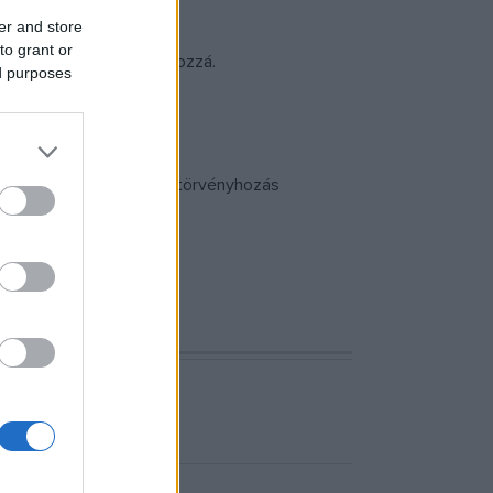
er and store
to grant or
s a festmény" – tette hozzá.
ed purposes
találgatásnak.
zok népesítik be a brit törvényhozás