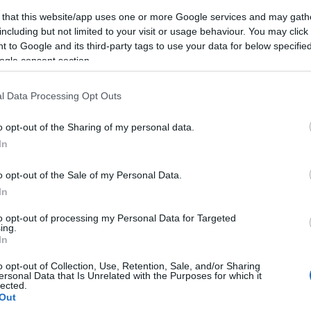
 that this website/app uses one or more Google services and may gath
including but not limited to your visit or usage behaviour. You may click 
hogy megnézzék a képet. Nem tudjuk, hogy valódi-e, de csodálato
 to Google and its third-party tags to use your data for below specifi
ogle consent section.
ett egy képet a hullahoppozó kislányról, ezzel véget vetett a 
l Data Processing Opt Outs
ágábban elkelt képe a
Devolved Parliament
volt, melyen csimpán
o opt-out of the Sharing of my personal data.
(3,9 milliárd forintot) adott a győztes licitáló.
In
o opt-out of the Sale of my Personal Data.
In
to opt-out of processing my Personal Data for Targeted
ing.
In
o opt-out of Collection, Use, Retention, Sale, and/or Sharing
ersonal Data that Is Unrelated with the Purposes for which it
lected.
Out