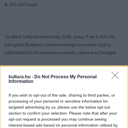
III. 100.000 forint
Továbbá fellépési lehetőség 2016. június 11-én a 400 főt
befogadó Budapest rendezvényhajó könyvheti útján a
VERSMARATON
zárórendezvényén, valamint ku?löndíjak.
kultura.hu -
Do Not Process My Personal
Information
Pályázni lehet:
If you wish to opt-out of the sale, sharing to third parties, or
Az év versei 2010-2015 kötetekben szereplő bármely vers
processing of your personal or sensitive information for
targeted advertising by us, please use the below opt-out
megzenésítésével. A felvételeket akusztikus verzióban
section to confirm your selection. Please note that after your
kérju?k beku?ldeni. Egy pályázó maximum 3 művel
opt-out request is processed you may continue seeing
pályázhat.
interest-based ads based on personal information utilized by