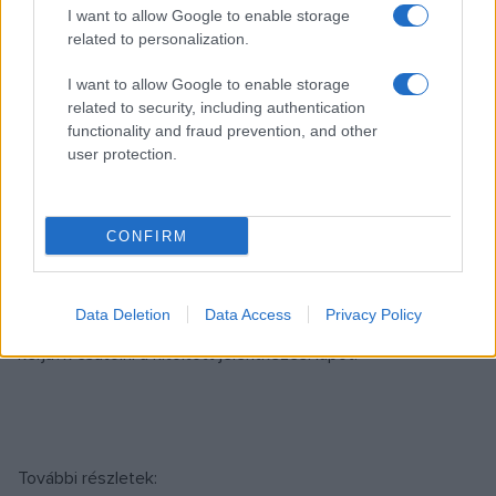
I want to allow Google to enable storage
related to personalization.
Harcsa Veronika (énekesnő), Csík János (Csík zenekar),
I want to allow Google to enable storage
Dinnyés József (Radnóti-díjas daltulajdonos), Farkas Tibor
related to security, including authentication
functionality and fraud prevention, and other
(Igricek zenekar), Stifner Gábor (rádiós szerkesztő)
user protection.
CONFIRM
A pályázatokat 2016. február 1-jétől .MP3 (128 kbps) vagy
.AVI formátumban várjuk a
Data Deletion
Data Access
Privacy Policy
hanghordozokpalyazat@gmail.com email címre. A dalokhoz
kérju?k csatolni a kitöltött jelentkezési lapot!
További részletek: