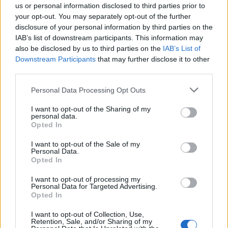
us or personal information disclosed to third parties prior to
your opt-out. You may separately opt-out of the further
disclosure of your personal information by third parties on the
IAB’s list of downstream participants. This information may
also be disclosed by us to third parties on the
IAB’s List of
A kötetek megvásárolhatók a nagyobb könyváruházakban, a
Downstream Participants
that may further disclose it to other
Magyar Napló Könyvesboltban (1085 Budapest, József krt.
third parties.
70., Nyitva: H?P 10?18 óráig), vagy megrendelhetők a
Please note that this website/app uses one or more Google
Personal Data Processing Opt Outs
www.magyarnaplo.hu/shop oldalon (az ár tartalmazza a
services and may gather and store information including but
postázás költségeit), illetve letölthetők ugyanerről az
not limited to your visit or usage behaviour. You may click to
I want to opt-out of the Sharing of my
personal data.
grant or deny consent to Google and its third-party tags to
oldalról PDF formátumban. A beérkezett hanganyagok
Opted In
use your data for below specified purposes in below Google
meghallgatását követően a legjobb pályázatot benyújtókat
consent section.
I want to opt-out of the Sale of my
a zsűri személyesen is meghallgatja 2016. április 3-án.
Personal Data.
Opted In
I want to opt-out of processing my
Personal Data for Targeted Advertising.
Opted In
I want to opt-out of Collection, Use,
Retention, Sale, and/or Sharing of my