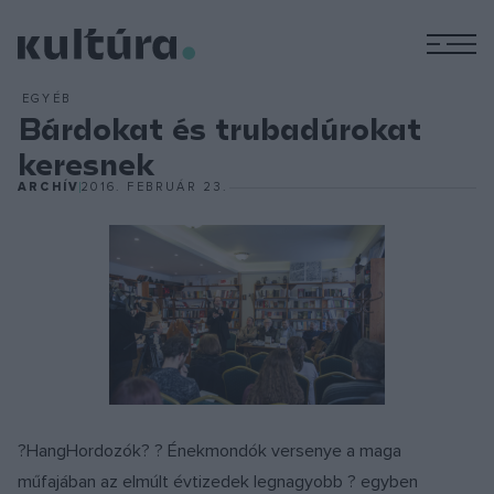
M
EGYÉB
Bárdokat és trubadúrokat
keresnek
ARCHÍV
2016. FEBRUÁR 23.
?HangHordozók? ? Énekmondók versenye a maga
műfajában az elmúlt évtizedek legnagyobb ? egyben