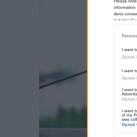
Please note
information 
deny consent
in below Go
Persona
I want t
Opted 
I want t
Opted 
I want 
Advertis
Opted 
I want t
of my P
was col
Opted 