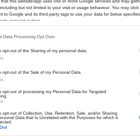
 that this website/app uses one or more Google services and may gath
including but not limited to your visit or usage behaviour. You may click 
 to Google and its third-party tags to use your data for below specifi
ogle consent section.
l Data Processing Opt Outs
o opt-out of the Sharing of my personal data.
In
o opt-out of the Sale of my Personal Data.
In
to opt-out of processing my Personal Data for Targeted
ing.
In
o opt-out of Collection, Use, Retention, Sale, and/or Sharing
ersonal Data that Is Unrelated with the Purposes for which it
lected.
Out