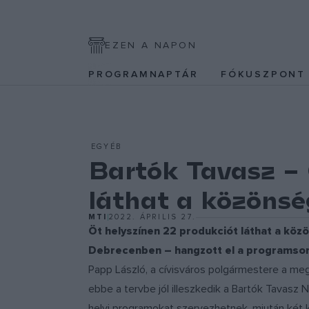
EZEN A NAPON
PROGRAMNAPTÁR
FÓKUSZPON
EGYÉB
Bartók Tavasz – 
láthat a közönsé
MTI
2022. ÁPRILIS 27.
Öt helyszínen 22 produkciót láthat a k
Debrecenben – hangzott el a programso
Papp László, a cívisváros polgármestere a meg
ebbe a tervbe jól illeszkedik a Bartók Tavas
helyi programokat szervezhetnek, miután két kul