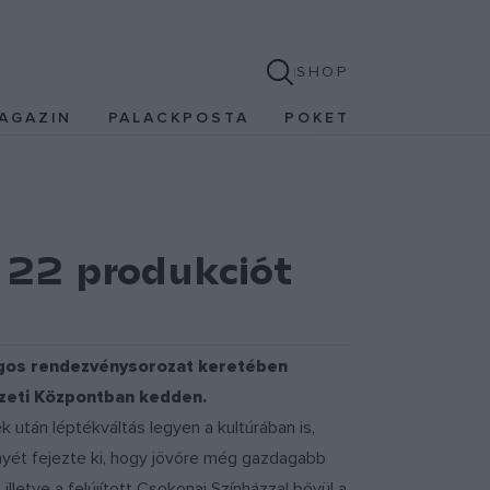
SHOP
AGAZIN
PALACKPOSTA
POKET
 22 produkciót
ágos rendezvénysorozat keretében
zeti Központban kedden.
 után léptékváltás legyen a kultúrában is,
nyét fejezte ki, hogy jövőre még gazdagabb
illetve a felújított Csokonai Színházzal bővül a