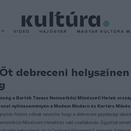
T
VIDEÓ
HAJÓGYÁR
MAGYAR KULTÚRA M
Öt debreceni helyszínen
g
özönség a Bartók Tavasz Nemzetközi Művészeti Hetek orsz
rozat nyitóeseményén a Modem Modern és Kortárs Művés
nyitón fontos célnak nevezte, hogy a debreceni gazdasági sikerek
z Nemzetközi Művészeti Hetekhez való csatlakozás. Egyúttal remé
turális helyszínnel, az új Csokonai Fórummal (Latinovits Színház), 