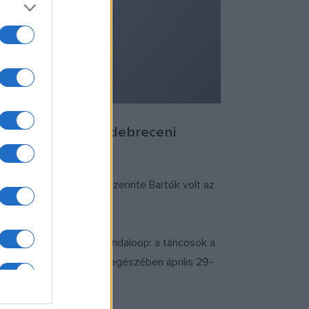
a látogatókat a debreceni
dta, megjegyezve, hogy szerinte Bartók volt az
erikai táncegyüttes, a Bandaloop: a táncosok a
debreceni nézők teljes egészében április 29-