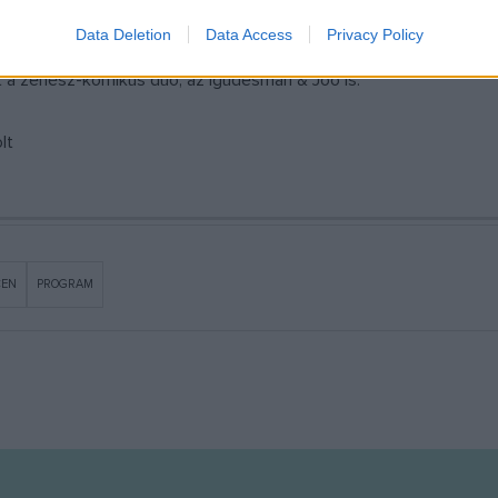
lecio Estrella, a társulat kreatív igazgatója, koreográfusa jelez
Data Deletion
Data Access
Privacy Policy
ceni programsorozatban fellép többek közt a jazz kubai legendája
t a zenész-komikus duó, az Igudesman & Joo is.
lt
CEN
PROGRAM