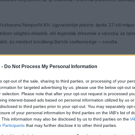
hasznú Nonprofit Kft. ügyvezetője jelezte: április 27-től május
tében világhírű előadók, élő legendák érkeznek a városba, az ope
alót, és mindezt körüllengi Bartók szellemisége – sorolta.
Tavasz alapítója hozzátette: a Bartók Tavasz nem zenei, hanem ös
 -
Do Not Process My Personal Information
műfajban. Fontos mérföldkő az eseménysorozat életében, hogy a
 a Bartók Tavasz. Április 21-én Miskolcon, április 25-én Győrben
to opt-out of the sale, sharing to third parties, or processing of your per
nek a programok – fűzte hozzá.
formation for targeted advertising by us, please use the below opt-out s
r selection. Please note that after your opt-out request is processed y
eing interest-based ads based on personal information utilized by us or
disclosed to third parties prior to your opt-out. You may separately opt-
losure of your personal information by third parties on the IAB’s list of
. This information may also be disclosed by us to third parties on the
IA
Participants
that may further disclose it to other third parties.