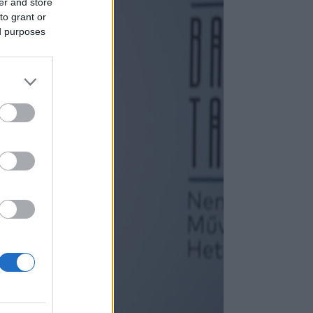
er and store
to grant or
ed purposes