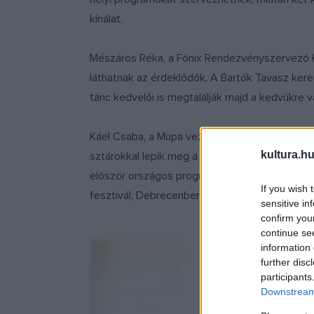
kínálat.
Mészáros Réka, a Főnix Rendezvényszervező Köz
láthatnak az érdeklődők. A Bartók Tavasz kere
tánc kedvelői is megtalálják majd a kedvükre v
Káel Csaba, a Müpa vezérigazgatója, a Bartók 
kultura.hu
sztárokkal lepik meg a közönséget számtalan 
először országos programmal várja a közönséget
If you wish 
fesztivál, Debrecenben pedig szerdán kezdőd
sensitive in
confirm you
continue se
information 
further disc
participants
Downstream 