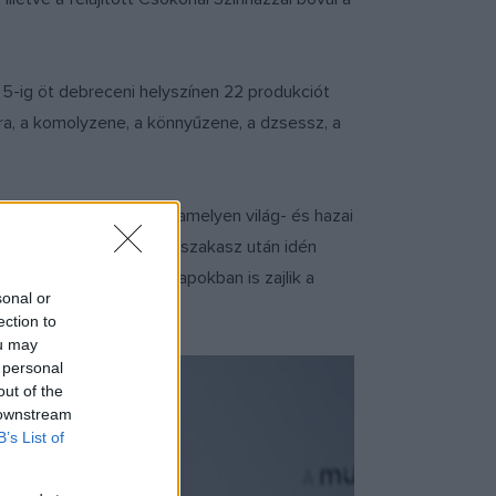
 5-ig öt debreceni helyszínen 22 produkciót
ra, a komolyzene, a könnyűzene, a dzsessz, a
szművészeti fesztivál, amelyen világ- és hazai
 nagy sikerű budapesti szakasz után idén
 nyitott és ezekben a napokban is zajlik a
sonal or
ection to
ou may
 personal
out of the
 downstream
B’s List of