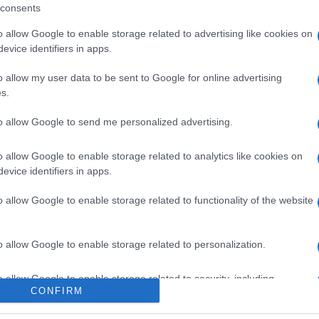
consents
o allow Google to enable storage related to advertising like cookies on
evice identifiers in apps.
o allow my user data to be sent to Google for online advertising
s.
to allow Google to send me personalized advertising.
nlegességekkel, ingyenes koncertekkel várja 
o allow Google to enable storage related to analytics like cookies on
evice identifiers in apps.
t, a Dresch Mihály Ballance Trio, az Etnorom vagy a Dalinda – mon
o allow Google to enable storage related to functionality of the website
ben gyűjtött népzenét transzformálta univerzális zenei nyelvvé.
o allow Google to enable storage related to personalization.
tartott a természeti és városi tereket újragondoló, világhírű am
e mutatták be különleges produkciójuk egy részletét, amelyet a 
o allow Google to enable storage related to security, including
 Győrbe is ellátogat a társulat.
CONFIRM
cation functionality and fraud prevention, and other user protection.