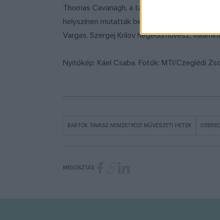
Thomas Cavanagh, a társulat ügyvezetője és Me
helyszínen mutatták be produkcióikat. A debre
Vargas, Szergej Krilov hegedűművész, valamin
Nyitókép: Káel Csaba. Fotók: MTI/Czeglédi Zso
BARTÓK TAVASZ NEMZETKÖZI MŰVÉSZETI HETEK
DEBRE
MEGOSZTÁS