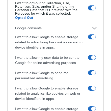
I want to opt-out of Collection, Use,
együtt csendül fel. Egy teljesen más karakterű hangzás jön
Retention, Sale, and/or Sharing of my
Personal Data that Is Unrelated with the
így létre, mivel az eredeti kolinda dalok esetében, a román
Purposes for which it was collected.
Opted Out
nyelv sajátosságai miatt, teljesen máshová esnek a
hangsúlyok, mint a zongoradarabban.
Google consents
I want to allow Google to enable storage
related to advertising like cookies on web or
Kelemen László a kétrészes műsorba Bartók Béla népzenei
device identifiers in apps.
feldolgozásai közül a 8, a 10 és a 20 Magyar Népdalból, a
I want to allow my user data to be sent to
Gyermekeknek ciklusból, a Bagatellekből, valamint a
Google for online advertising purposes.
rapszódiákból és a hegedűduókból válogatott, de siker
I want to allow Google to send me
esetén, ráadásként felcsendülnek a Román népi táncok is.
personalized advertising.
I want to allow Google to enable storage
related to analytics like cookies on web or
Hangsúlyozta: a koncerttel szeretnének hozzájárulni a
device identifiers in apps.
bartóki életmű jobb megértéséhez, valamint egy másik,
I want to allow Google to enable storage
teljesebb és természetesebb élményt nyújtani a