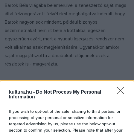
Bartók Béla világába belemerülve, a zeneszerző saját maga
által felzongorázott felvételeit meghallgatva kiderült, hogy
Bartók nagyon sok mindent, például bizonyos
aszimmetriákat nem írt bele a kottákba, egészen
egyszerűen azért, mert a nyugati lejegyzési rendszer nem
volt alkalmas ezek megjelenítésére. Ugyanakkor, amikor
saját maga játszotta a darabokat, előjönnek ezek a
részletek is - magyarázta.
kultura.hu -
Do Not Process My Personal
Fotó: budapest.com
Information
If you wish to opt-out of the sale, sharing to third parties, or
processing of your personal or sensitive information for
targeted advertising by us, please use the below opt-out
?Ekkor jöttem rá, hogy ennek az embernek beleégett a
section to confirm your selection. Please note that after your
lelkébe és a gondolataiba minden egyes dal, amit gyűjtött?