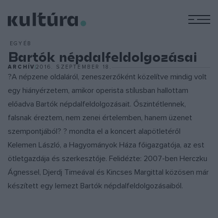
M
EGYÉB
Bartók népdalfeldolgozásai
ARCHÍV
2016. SZEPTEMBER 18.
?A népzene oldaláról, zeneszerzőként közelítve mindig volt
egy hiányérzetem, amikor operista stílusban hallottam
előadva Bartók népdalfeldolgozásait. Őszintétlennek,
falsnak éreztem, nem zenei értelemben, hanem üzenet
szempontjából? ? mondta el a koncert alapötletéről
Kelemen László, a Hagyományok Háza főigazgatója, az est
ötletgazdája és szerkesztője. Felidézte: 2007-ben Herczku
Ágnessel, Djerdj Timeával és Kincses Margittal közösen már
készített egy lemezt Bartók népdalfeldolgozásaiból.