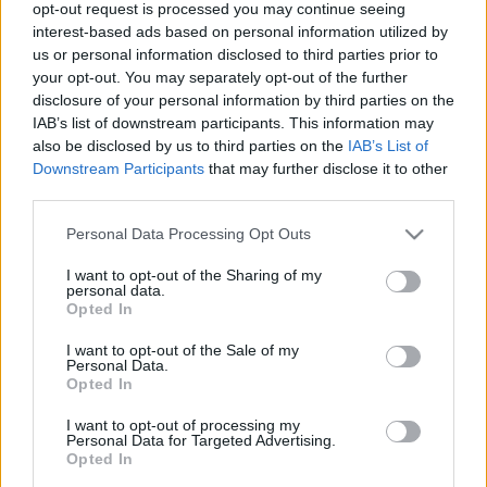
opt-out request is processed you may continue seeing
? fogalmazott Kelemen László. Hozzáfűzte: Bartók Béla
interest-based ads based on personal information utilized by
us or personal information disclosed to third parties prior to
életében, a táncház mozgalom előtt nem igazán voltak olyan
your opt-out. You may separately opt-out of the further
énekesnők, akik az eredetiség igényével nyúltak volna a
disclosure of your personal information by third parties on the
népdalfeldolgozásokhoz, mára azonban ez megváltozott.
IAB’s list of downstream participants. This information may
also be disclosed by us to third parties on the
IAB’s List of
Downstream Participants
that may further disclose it to other
third parties.
Az eredeti népzenét és komolyzenét vegyítő koncerten
Please note that this website/app uses one or more Google
Personal Data Processing Opt Outs
Gera Dorka, Herczku Ágnes és Pál Eszter énekel, hegedűn
services and may gather and store information including but
Kokas Katalin és Kelemen Barnabás, míg zongorán Czébely
not limited to your visit or usage behaviour. You may click to
I want to opt-out of the Sharing of my
personal data.
grant or deny consent to Google and its third-party tags to
Beáta, Djerdj Tímea és Nagy Péter működik közre, emellett
Opted In
use your data for below specified purposes in below Google
színpadra lép Pál István Szalonna és bandája is.
consent section.
I want to opt-out of the Sale of my
Personal Data.
Opted In
Az est újszerű megközelítésére példaként említette
I want to opt-out of processing my
Personal Data for Targeted Advertising.
Kelemen László Bartók Béla Román-kolinda dallamok
Opted In
sorozatát, amely a koncerten az eredeti román népdalokkal