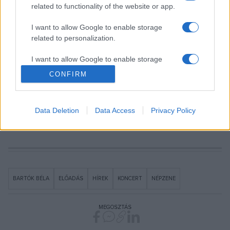
related to functionality of the website or app.
hallgatóságnak a világhírű zeneszerző
népdalfeldolgozásaiból. Mint fogalmazott, az új
I want to allow Google to enable storage
related to personalization.
megközelítéssel Bartók darabja eseteként úgy szólalnak
meg, mintha egy nagyon finom dzsesszdalt hallana népzenei
I want to allow Google to enable storage
kísérettel a közönség.
related to security, including authentication
CONFIRM
functionality and fraud prevention, and other
user protection.
Data Deletion
Data Access
Privacy Policy
Forrás: MTI
BARTÓK BÉLA
ELŐADÁS
HÍREK
KONCERT
NÉPZENE
MEGOSZTÁS