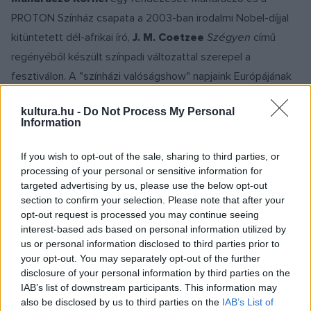
PROTON Színház csapata a 2003-ban irodalmi Nobel-díjjal
kitüntetett dél-afrikai író,
J. M. Coetzee
Szégyen
című
regényéből készült színpadi változattal szerepel a
fesztiválon. A "színházi valóságshow" napjaink Európájának
egyik legellentmondásosabb témájával, a gyarmatosítás és
kultura.hu -
Do Not Process My Personal
a kulturális gőg következményeivel szembesíti a nézőket. A
Information
darab magyarországi bemutatóját júniusban tartják a
Trafóban.
If you wish to opt-out of the sale, sharing to third parties, or
processing of your personal or sensitive information for
targeted advertising by us, please use the below opt-out
A válság témaköre köré szervezett színházi programban
section to confirm your selection. Please note that after your
látható lesz
Schilling Árpád
rendező és a Krétakör Színház
opt-out request is processed you may continue seeing
interest-based ads based on personal information utilized by
A papnő
című produkciója is, a Krízis-trilógia
us or personal information disclosed to third parties prior to
Magyarországon tavaly bemutatott befejező része. A darab
your opt-out. You may separately opt-out of the further
azt járja körül, hogy miként küzdenek meg a mai fiatalok
disclosure of your personal information by third parties on the
IAB’s list of downstream participants. This information may
megkövesedett ideológiákkal és intézményekkel, és keresi
also be disclosed by us to third parties on the
IAB’s List of
az utat egy igazságosabb társadalomhoz ? áll a fesztivál