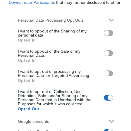
Downstream Participants
that may further disclose it to other
ismertetőjében.
third parties.
Please note that this website/app uses one or more Google
Personal Data Processing Opt Outs
A Bécsi Ünnepi Hetek intendánsa,
Luc Bondy Peter
services and may gather and store information including but
not limited to your visit or usage behaviour. You may click to
I want to opt-out of the Sharing of my
Handke
kortárs osztrák író darabját viszi színpadra.
Az
personal data.
grant or deny consent to Google and its third-party tags to
aranjuezi szép napok
című színdarab premierje a
Opted In
use your data for below specified purposes in below Google
fesztiválon lesz. Mihail Bulgakov
Mester és Margaritá
jának
consent section.
I want to opt-out of the Sale of my
Personal Data.
színpadi átirata Londonból,
Simon McBurney
Opted In
rendezésében érkezik a fesztiválra.
I want to opt-out of processing my
Personal Data for Targeted Advertising.
Opted In
Az operaprogramban a Bécsi Ünnepi Hetek "Verdi-
trilógiájának" középső darabját, a
Traviatá
t láthatja a
I want to opt-out of Collection, Use,
Retention, Sale, and/or Sharing of my
közönség. A Verdi-ciklus tavaly, a zeneszerző születésének
Personal Data that Is Unrelated with the
Purposes for which it was collected.
kétszázadik évfordulójára készülve indult és 2013-ban, a
Opted Out
bicentenárium évében zárul.
Google consents
Folytatódik a video- performansz-, és irodalmi művészeti