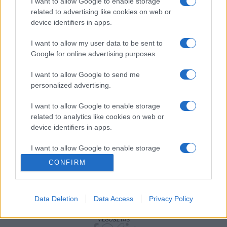
I want to allow Google to enable storage
related to advertising like cookies on web or
szekció, az Into the City (A városba) is.
device identifiers in apps.
A május 11-én kezdődő és június 17-ig tartó fesztiválon 36
I want to allow my user data to be sent to
Google for online advertising purposes.
produkciót mutatnak be, összesen 207 előadásra kerül sor.
I want to allow Google to send me
A Bécsi Ünnepi Hetek ünnepélyes megnyitó eseménye az
personalized advertising.
Ifjú Zenészek Eurovíziós Versenyének döntője lesz, a
I want to allow Google to enable storage
Városháza előtti téren. A fiatal klasszikus zenei
related to analytics like cookies on web or
tehetségeket az Osztrák Rádió (ORF) Szimfonikus Zenekara
device identifiers in apps.
kíséri
Cornelius Meister
vezényletével.
I want to allow Google to enable storage
related to functionality of the website or app.
CONFIRM
I want to allow Google to enable storage
related to personalization.
PROGRAM
Data Deletion
Data Access
Privacy Policy
I want to allow Google to enable storage
MEGOSZTÁS
related to security, including authentication