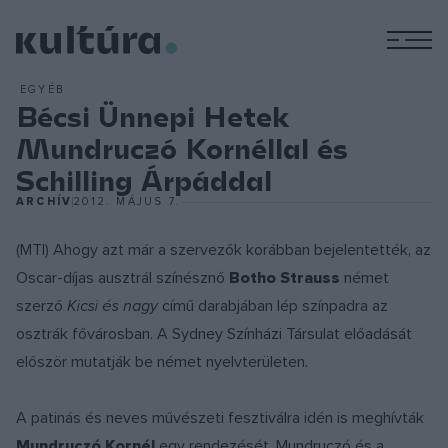
M
EGYÉB
Bécsi Ünnepi Hetek
Mundruczó Kornéllal és
Schilling Árpáddal
ARCHÍV
2012. MÁJUS 7.
(MTI) Ahogy azt már a szervezők korábban bejelentették, az
Oscar-díjas ausztrál színésznő
Botho Strauss
német
szerző
Kicsi és nagy
című darabjában lép színpadra az
osztrák fővárosban. A Sydney Színházi Társulat előadását
először mutatják be német nyelvterületen.
A patinás és neves művészeti fesztiválra idén is meghívták
Mundruczó Kornél
egy rendezését. Mundruczó és a