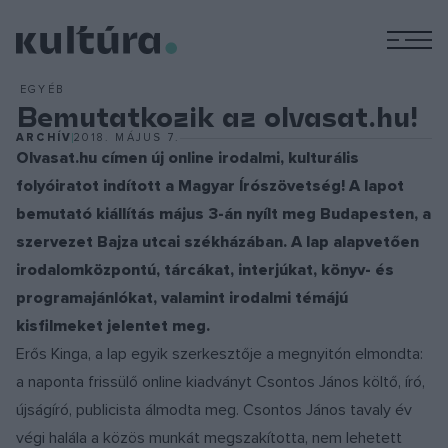
M
EGYÉB
Bemutatkozik az olvasat.hu!
ARCHÍV
2018. MÁJUS 7.
Olvasat.hu címen új online irodalmi, kulturális
folyóiratot indított a Magyar Írószövetség! A lapot
bemutató kiállítás május 3-án nyílt meg Budapesten, a
szervezet Bajza utcai székházában. A lap alapvetően
irodalomközpontú, tárcákat, interjúkat, könyv- és
programajánlókat, valamint irodalmi témájú
kisfilmeket jelentet meg.
Erős Kinga, a lap egyik szerkesztője a megnyitón elmondta:
a naponta frissülő online kiadványt Csontos János költő, író,
újságíró, publicista álmodta meg. Csontos János tavaly év
végi halála a közös munkát megszakította, nem lehetett