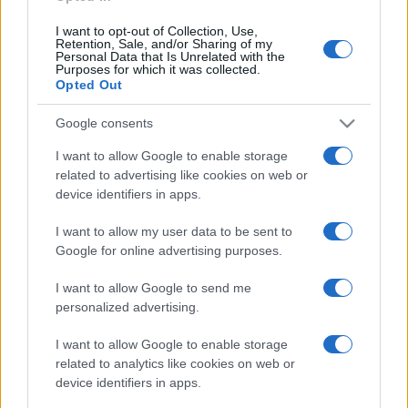
„Valljuk be őszintén, erre nagyon nagy szükség van” –
I want to opt-out of Collection, Use,
jegyezte meg. Fontosnak nevezte, hogy a felnövekvő
Retention, Sale, and/or Sharing of my
Personal Data that Is Unrelated with the
generációk is váljanak értő olvasóvá, legyen meghatározó az
Purposes for which it was collected.
Opted Out
életükben az, hogy az irodalommal foglalkoznak, legyenek
olyan irodalmi élményeik, mint amilyenek a korábbi
Google consents
generációknak megadattak.
I want to allow Google to enable storage
related to advertising like cookies on web or
device identifiers in apps.
I want to allow my user data to be sent to
A kiállítást Szakolczay Lajos Széchenyi-díjas
Google for online advertising purposes.
irodalomtörténész, művészetkritikus nyitotta meg, aki
I want to allow Google to send me
kiemelte: az olvasat.hu olyan irodalmi kulturális fórum, amely
personalized advertising.
szemet nyitogató tágassággal szemlézi a magyar és a
I want to allow Google to enable storage
külföldi irodalom, művészet, képzőművészet, zene
related to analytics like cookies on web or
jelenségeit, könyveit, emellett portrét rajzol a szerzőkről. A
device identifiers in apps.
tárlat tablókon mutatja be az online folyóirat szerzőit, fotók