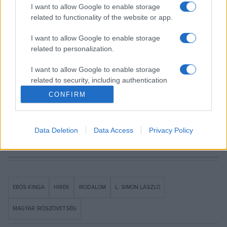
I want to allow Google to enable storage
és idézetek segítségével. A Magyar Írószövetség
related to functionality of the website or app.
dísztermében látható kiállítás megnyitóján a portál szerzői
közül is sokan megjelentek.
I want to allow Google to enable storage
related to personalization.
I want to allow Google to enable storage
related to security, including authentication
functionality and fraud prevention, and other
Forrás: MTI
CONFIRM
user protection.
Fotó: Olvasat Facebook-oldala
Data Deletion
Data Access
Privacy Policy
ERŐS KINGA
HÍREK
IRODALOM
L. SIMON LÁSZLÓ
MAGYAR ÍRÓSZÖVETSÉG