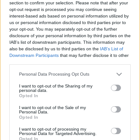
section to confirm your selection. Please note that after your
opt-out request is processed you may continue seeing
interest-based ads based on personal information utilized by
us or personal information disclosed to third parties prior to
Hozzátette, hogy az
Ez lesz
című rovat programajánlót ad a
your opt-out. You may separately opt-out of the further
szabadidő tartalmas eltöltéséhez, a
Napi klasszikus
verset
disclosure of your personal information by third parties on the
kínál a nap elindításához és
Macskaköröm
címmel
IAB’s list of downstream participants. This information may
also be disclosed by us to third parties on the
IAB’s List of
elgondolkodtató idézeteket is megjelentetnek az oldalon.
Downstream Participants
that may further disclose it to other
Mint mondta, az online folyóirat feladata az olvasás
third parties.
népszerűsítése. „Bízom benne, hogy ez egy olyan lap lesz,
Please note that this website/app uses one or more Google
Personal Data Processing Opt Outs
amely eligazít a mai világban, amikor nehéz a nem
services and may gather and store information including but
szakmabelinek eligazodnia a könyvek, az irodalom, a kultúra
not limited to your visit or usage behaviour. You may click to
I want to opt-out of the Sharing of my
personal data.
grant or deny consent to Google and its third-party tags to
világában” – hangsúlyozta a szerkesztő. L. Simon László
Opted In
use your data for below specified purposes in below Google
költő, országgyűlési képviselő az eseményen arról beszélt,
consent section.
I want to opt-out of the Sale of my
hogy a nyomtatott sajtótermékek olvasótábora napról napra
Personal Data.
Opted In
fogy, és a szervezet helyesen döntött, amikor nem egy
újabb nyomtatott lapot, hanem egy online médiumot indított
I want to opt-out of processing my
Personal Data for Targeted Advertising.
az irodalom és az olvasás népszerűsítésének céljával.
Opted In