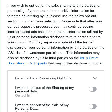
If you wish to opt-out of the sale, sharing to third parties, or
processing of your personal or sensitive information for
Délután 5 órától egy körülbelül 400 fős kórus lép fel az
targeted advertising by us, please use the below opt-out
section to confirm your selection. Please note that after your
Erzsébet téri Akváriumnál. A többek közt a Magyar Állami
opt-out request is processed you may continue seeing
Operaház Énekkara, a Zuglói Filharmónia, a debreceni Kodály
interest-based ads based on personal information utilized by
Kórus és a Honvéd Férfikar tagjaiból álló énekkar az Óbudai
us or personal information disclosed to third parties prior to
your opt-out. You may separately opt-out of the further
Danubia Zenekar kíséretével és
Kesselyák Gergely
disclosure of your personal information by third parties on the
vezényletével ad műsort. Koncertjükön olyan népszerű
IAB’s list of downstream participants. This information may
dallamok csendülnek majd fel, mint a
Bánk bán
bordala, a
also be disclosed by us to third parties on the
IAB’s List of
Downstream Participants
that may further disclose it to other
palotás vagy a
Háry János
és a
Székely fonó
legismertebb
third parties.
részletei. Az ingyenes koncerten fellépnek a Magyar Állami
Please note that this website/app uses one or more Google
Operaház művészei,
Gál Erika
és
Molnár Levente
is.
Personal Data Processing Opt Outs
services and may gather and store information including but
not limited to your visit or usage behaviour. You may click to
I want to opt-out of the Sharing of my
personal data.
Szombaton és vasárnap a Városliget környékének
grant or deny consent to Google and its third-party tags to
Opted In
use your data for below specified purposes in below Google
építészetét bemutató, kamarakoncert-betétekkel kísért
consent section.
I want to opt-out of the Sale of my
városi sétákra várják az érdeklődőket. A
Virtuóz szecesszió
Personal Data.