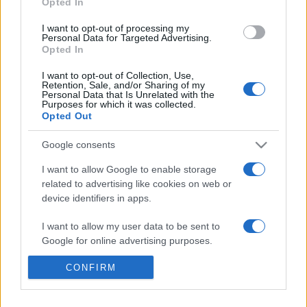
című, háromórás program, amelynek középpontjában a
Opted In
szecesszió és a magyar szecessziós építészetet
I want to opt-out of processing my
Personal Data for Targeted Advertising.
megteremtő Lechner Ödön munkássága áll, a BTF
Opted In
Vörösmarty téri információs pultjától indul szombaton és
I want to opt-out of Collection, Use,
vasárnap 10, 11, 14 és 15 órától. A résztvevőket arra kérik,
Retention, Sale, and/or Sharing of my
Personal Data that Is Unrelated with the
hogy vigyenek magukkal BKV vonaljegyet vagy bérletet.
Purposes for which it was collected.
Opted Out
Google consents
PROGRAM
I want to allow Google to enable storage
related to advertising like cookies on web or
device identifiers in apps.
MEGOSZTÁS
I want to allow my user data to be sent to
Google for online advertising purposes.
CONFIRM
I want to allow Google to send me
personalized advertising.