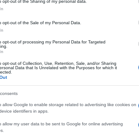
o opt-out of the Sharing of my personal data.
zjátékot sötétedés után fényjáték egészíti ki.
In
o opt-out of the Sale of my Personal Data.
In
tes jegyet lehet igényelni online a
www.szabadter.hu
oldalon, és
to opt-out of processing my Personal Data for Targeted
ing.
mint a Margitszigeti és a Városmajori Szabadtéri Színpad pénztára
In
o opt-out of Collection, Use, Retention, Sale, and/or Sharing
ersonal Data that Is Unrelated with the Purposes for which it
lected.
Out
férnek be a hatalmas, háromezer fős nézőtérre, ugyanis a progr
varon és a bejárattal szembeni külső területen elhelyezett kivet
consents
műsort.
o allow Google to enable storage related to advertising like cookies on
evice identifiers in apps.
o allow my user data to be sent to Google for online advertising
s.
öszönti, aki bemutatja Budapest új díszpolgárait, majd a kitüntet