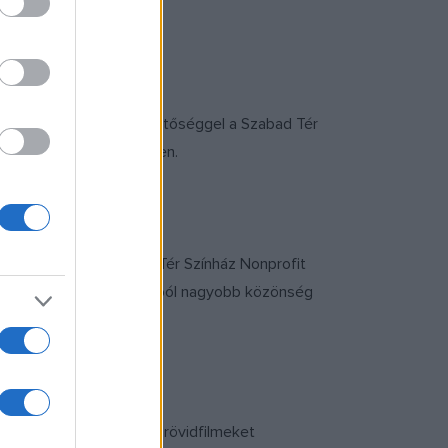
 személyes átvételi lehetőséggel a Szabad Tér
inál nyitvatartási időben.
amot szervező Szabad Tér Színház Nonprofit
ítők és hangfalak jóvoltából nagyobb közönség
ettek pályájáról készült rövidfilmeket