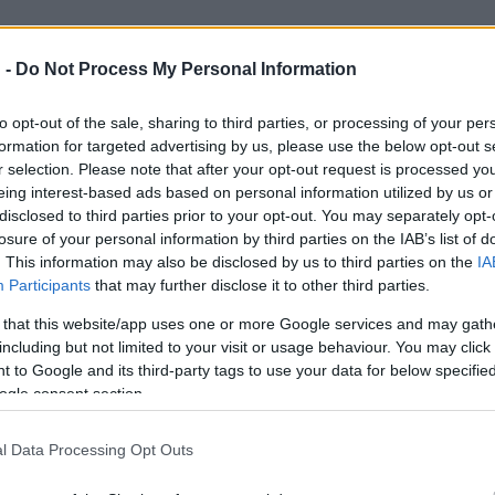
 -
Do Not Process My Personal Information
 főpolgármester és a főváros vezetése számára; ezt mutatja, hog
5 éves Margitszigeti Szabadtéri Színpad felújítására a kormány tám
to opt-out of the sale, sharing to third parties, or processing of your per
jult meg, és a tavalyi, a belső tereket érintő felújítás után a Vízt
formation for targeted advertising by us, please use the below opt-out s
r selection. Please note that after your opt-out request is processed y
eing interest-based ads based on personal information utilized by us or
disclosed to third parties prior to your opt-out. You may separately opt-
losure of your personal information by third parties on the IAB’s list of
enyre immár második évben kerül sor a csodálatos, ősfákkal körü
. This information may also be disclosed by us to third parties on the
IA
Participants
that may further disclose it to other third parties.
kar előadásában, Takács-Nagy Gábor vezényletével először Mozart
Bizet-Scsedrin Carmen szvitjét hallhatja a frissen felújított néz
 that this website/app uses one or more Google services and may gath
including but not limited to your visit or usage behaviour. You may click 
 to Google and its third-party tags to use your data for below specifi
ogle consent section.
erül sor a felújított, barcelonai, mágikus típusúvá átalakított ma
l Data Processing Opt Outs
 megvilágítás készült, felújították az építészeti elemeket, és meg