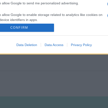
nise lesz.
to allow Google to send me personalized advertising.
o allow Google to enable storage related to analytics like cookies on
evice identifiers in apps.
CONFIRM
at indít a BKK.
o allow Google to enable storage related to functionality of the website
o allow Google to enable storage related to personalization.
Data Deletion
Data Access
Privacy Policy
o allow Google to enable storage related to security, including
cation functionality and fraud prevention, and other user protection.