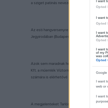
I want t
a sziget patinás nevezetessége: a látványos ví
Opted 
I want t
Opted 
Az esti hangversenyre május 24-től térítésmen
I want 
Advertis
Jegyirodában (Budapest, Nagymező u. 68.), vala
Opted 
I want t
of my P
was col
Opted 
Azok sem maradnak hoppon, akik esetleg nem 
Kft. a műemlék Víztornyot körülvevő Margit ud
Google 
számára is elérhetővé teszi a világszínvonalú 
I want t
web or d
I want t
purpose
A megjelenteket Tarlós István főpolgármester k