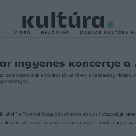
T
VIDEÓ
HAJÓGYÁR
MAGYAR KULTÚRA M
ar ingyenes koncertje a
z ide látogatóknak a főváros június 19-én, a Szabadság Napján. 
gyarországot.
, ahol ? a Fővárosi Közgyűlés döntése alapján ? díszpolgári cím
hatnak azok, akik részt vesznek az ünnep fényét emelő margitszig