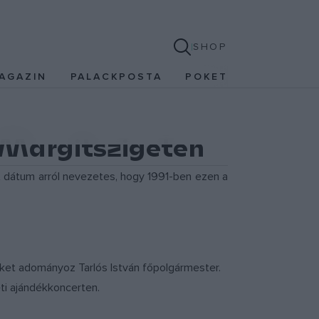
SHOP
AGAZIN
PALACKPOSTA
POKET
 Margitszigeten
A dátum arról nevezetes, hogy 1991-ben ezen a
eket adományoz Tarlós István főpolgármester.
eti ajándékkoncerten.