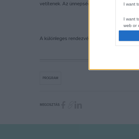
vetítenek. Az ünnepség háziasszonya Radó De
I want 
I want t
web or d
A különleges rendezvényre sűrített buszjáratok
I want t
or app.
I want t
I want t
PROGRAM
authenti
MEGOSZTÁS