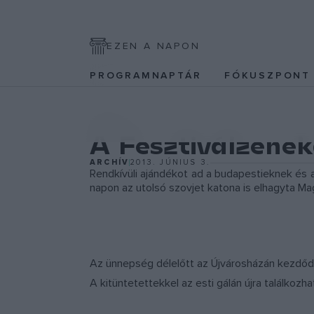
EZEN A NAPON
PROGRAMNAPTÁR
FÓKUSZPON
EGYÉB
A Fesztiválzenek
ARCHÍV
2013. JÚNIUS 3.
Rendkívüli ajándékot ad a budapestieknek és a
napon az utolsó szovjet katona is elhagyta Ma
Az ünnepség délelőtt az Újvárosházán kezdődik
A kitüntetettekkel az esti gálán újra találkoz