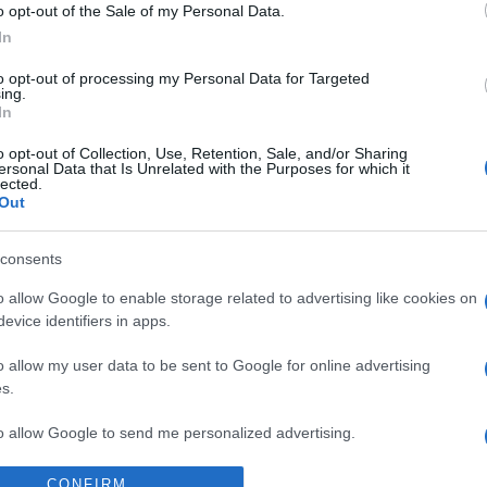
 Kara lesz, az ő programjaikkal Taliándörögdön az Új Iskolában és
o opt-out of the Sale of my Personal Data.
színházat is megemlítette.
In
to opt-out of processing my Personal Data for Targeted
molyzenei koncerteknek, amelyeket
Kállay Gábor
, az Excanto Egy
ing.
In
ekről szóló előadásokat. Mint fogalmazott, az idén a pénzhiány 
ette a Marqiuse Együttes barokk kosztümös koncertjét, a Tercina 
o opt-out of Collection, Use, Retention, Sale, and/or Sharing
ersonal Data that Is Unrelated with the Purposes for which it
lected.
Out
ámos természetjáró program színesíti a kínálatot Művészetek Zöl
consents
lkozónak, emellett a Magyar Írószövetség is tíz napig a fesztivál
o allow Google to enable storage related to advertising like cookies on
n helyi termelők portékáit lehet megvásárolni.
evice identifiers in apps.
pzőművészeti kiállítást is rendeznek.
o allow my user data to be sent to Google for online advertising
s.
intba kerül, emellett bevezették az úgynevezett esti jegyet, amely
to allow Google to send me personalized advertising.
o allow Google to enable storage related to analytics like cookies on
CONFIRM