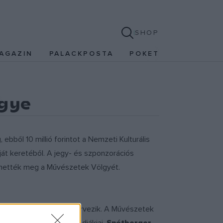
SHOP
AGAZIN
PALACKPOSTA
POKET
lgye
ebből 10 millió forintot a Nemzeti Kulturális
ját keretéből. A jegy- és szponzorációs
dezhették meg a Művészetek Völgyét.
ezúttal is udvarokba szervezik. A Művészetek