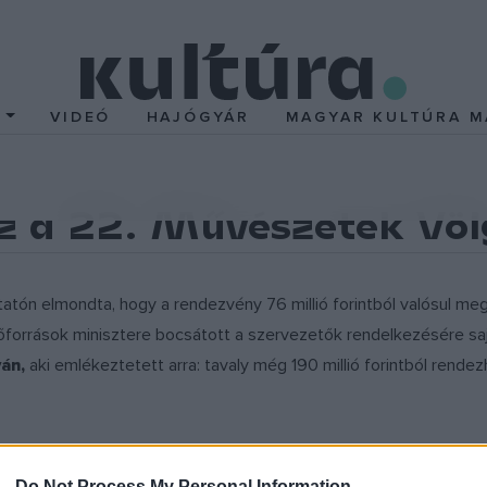
T
VIDEÓ
HAJÓGYÁR
MAGYAR KULTÚRA M
sz a 22. Művészetek Vö
tatón elmondta, hogy a rendezvény 76 millió forintból valósul meg, 
rőforrások minisztere bocsátott a szervezetők rendelkezésére sa
án,
aki emlékeztetett arra: tavaly még 190 millió forintból ren
n koncentrálnak a családosokra és a gyerekekre. A programokat 
 -
Do Not Process My Personal Information