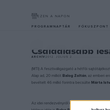
EZEN A NAPON
PROGRAMNAPTÁR
FÓKUSZPON
EGYÉB
Családiasabb le
ARCHÍV
2012. JÚLIUS 2.
(MTI) A fesztiváligazgató a hétfői sajtótájékoz
Alap ad, 20 milliót
Balog Zoltán
, az emberi e
bevételt 46 millió forintra becsülte
Márta Istv
Az idei rendezvényről kiemelte: fokozottabba
kultura.hu