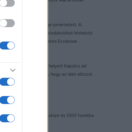
 környékén lehet találkozni. Márta István
üttes művészeti vezetője ismertetett. A
miatt csak kamarazenei produkciókat hívhatott
együttes, illetve a Cantores Ecclesiae
dje néven. Vigántpetend helyett Kapolcs ad
 vendége lesz. Újdonság, hogy az idén először
 21 óra után jogosít belépésre és 1300 forintba