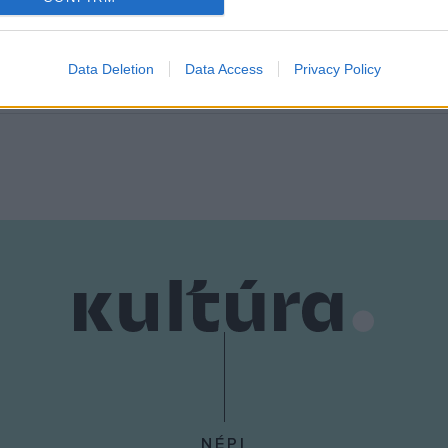
evice identifiers in apps.
o allow Google to enable storage related to functionality of the website
Data Deletion
Data Access
Privacy Policy
o allow Google to enable storage related to personalization.
o allow Google to enable storage related to security, including
cation functionality and fraud prevention, and other user protection.
NÉPI