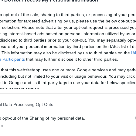
keresztül várja vendégeivel a közönséget. Fellépnek a Snétberger
énekes,
Dresch Mihály
jazz zenész,
Szokolay Dongó Balázs
né
to opt-out of the sale, sharing to third parties, or processing of your per
formation for targeted advertising by us, please use the below opt-out s
r selection. Please note that after your opt-out request is processed y
t, amelynek a Kaláka együttes mellett
Lackfi János
költő lesz a
eing interest-based ads based on personal information utilized by us or
disclosed to third parties prior to your opt-out. You may separately opt-
 mutatják be a Hangzó Helikon sorozat új darabját, amelyet Fere
losure of your personal information by third parties on the IAB’s list of
 lesz továbbá
Kányádi Sándor
költő,
Malek Andrea
színész-éne
. This information may also be disclosed by us to third parties on the
IA
,
Szabó T. Anna költő, Szirtes Edina Mókus
énekes,
Kis Judi
Participants
that may further disclose it to other third parties.
 that this website/app uses one or more Google services and may gath
including but not limited to your visit or usage behaviour. You may click 
 to Google and its third-party tags to use your data for below specifi
tó a Kapolcsi Hobo Klubban ? emelte ki
Földes László
, megjegyez
ogle consent section.
eken hallhatók lesznek Rolling Stones-, Doors-, Jimi Hendrix-dal
znek versfelolvasások, beszélgetések, filmvetítések is. A vendég
l Data Processing Opt Outs
nikást és
Fekete-Kovács Kornél
zeneszerzőt.
o opt-out of the Sharing of my personal data.
In
vű helyszínnek, ahol a bluesból, a rockból táplálkozó és építke