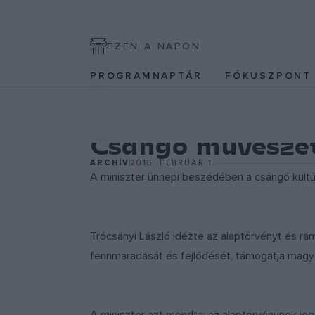
EZEN A NAPON
PROGRAMNAPTÁR
FÓKUSZPON
EGYÉB
Csángó művésze
ARCHÍV
2016. FEBRUÁR 1.
A miniszter ünnepi beszédében a csángó kult
Trócsányi László idézte az alaptörvényt és rá
fennmaradását és fejlődését, támogatja magyar