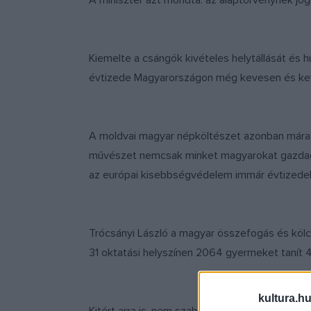
A miniszter azt mondta: az alaptörvénynek jogi k
Kiemelte a csángók kivételes helytállását és
évtizede Magyarországon még kevesen és keve
A moldvai magyar népköltészet azonban mára a 
művészet nemcsak minket magyarokat gazdagít, 
az európai kisebbségvédelem immár évtizedek 
Trócsányi László a magyar összefogás és köl
31 oktatási helyszínen 2064 gyermeket tanít
kultura.hu