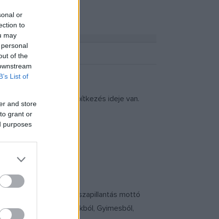
sonal or
ection to
ou may
 personal
out of the
 downstream
B’s List of
ost a megerősödés és építkezés ideje van.
er and store
re szükség van.
to grant or
ed purposes
ok legjobb műsoraiból.
ervezett programon Visszapillantás mottó
zséről, Somoskáról, Trunkból, Gyimesből,