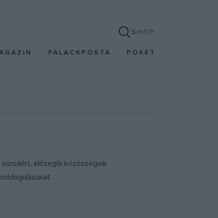
SHOP
AGAZIN
PALACKPOSTA
POKET
 sorsáért, elősegíti közösségeik
boldogulásukat.