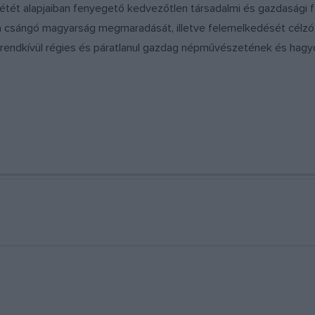
étét alapjaiban fenyegető kedvezőtlen társadalmi és gazdasági f
 a csángó magyarság megmaradását, illetve felemelkedését célzó
 rendkívül régies és páratlanul gazdag népművészetének és hag