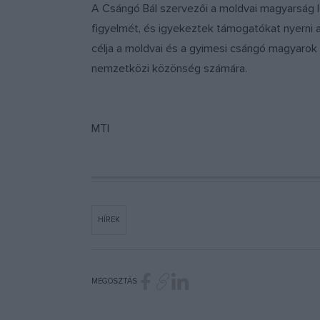
A Csángó Bál szervezői a moldvai magyarság l
figyelmét, és igyekeztek támogatókat nyerni
célja a moldvai és a gyimesi csángó magyarok
nemzetközi közönség számára.
MTI
HÍREK
MEGOSZTÁS