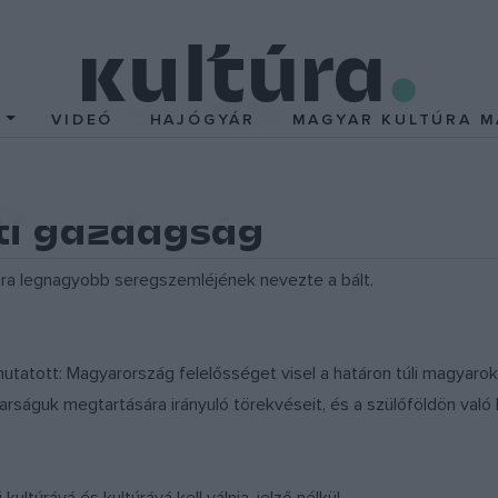
T
VIDEÓ
HAJÓGYÁR
MAGYAR KULTÚRA M
ti gazdagság
úra legnagyobb seregszemléjének nevezte a bált.
mutatott: Magyarország felelősséget visel a határon túli magyarok
ságuk megtartására irányuló törekvéseit, és a szülőföldön való 