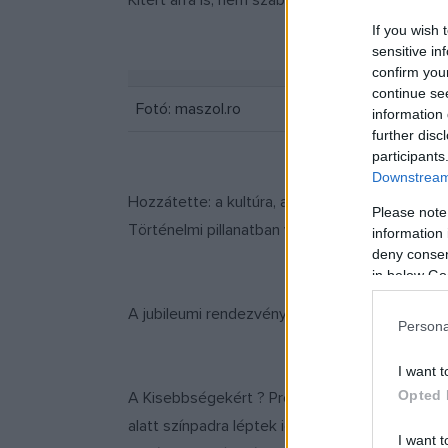
Kitért arra is, nem szabad elkényelmesedni, az 
If you wish 
sensitive in
confirm you
continue se
Fotó: maszol.ro
information 
further disc
participants
Downstream 
Hozzátette: a kultúra, a nyelv és a népcsopo
Please note
Történelmi pillanatban vagyunk ma, éljünk vele
information 
deny consent
in below Go
A jubileumi rendezvény, amelynek fővédnöke Ád
Persona
I want t
Opted 
A Kisebbségekért ? Pro Minoritate Alapítvány
alatt színpadra léptek idős hagyományőrzők, fi
I want t