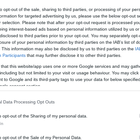
igazi érték örök, de nem elpusztíthatatlan.
to opt-out of the sale, sharing to third parties, or processing of your per
formation for targeted advertising by us, please use the below opt-out s
r selection. Please note that after your opt-out request is processed y
eing interest-based ads based on personal information utilized by us or
disclosed to third parties prior to your opt-out. You may separately opt-
losure of your personal information by third parties on the IAB’s list of
. This information may also be disclosed by us to third parties on the
IA
Participants
that may further disclose it to other third parties.
rt fennmaradásához az elmúlt évtizedekben lerakták az alapot, m
 that this website/app uses one or more Google services and may gath
 ? szólított fel Trócsányi László, aki szerint a munkában mindenki
including but not limited to your visit or usage behaviour. You may click 
 to Google and its third-party tags to use your data for below specifi
ogle consent section.
er János köztársasági elnök volt, válogatást kínált az eddigi bál
l Data Processing Opt Outs
o opt-out of the Sharing of my personal data.
In
 és a Moldvai Magyarok a Moldvai Magyarokért Szövetség által sz
atalok és gyerekek Pusztinából, Magyarfaluból, Forrófalvából, Klé
o opt-out of the Sale of my Personal Data.