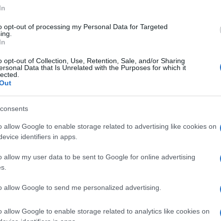
In
to opt-out of processing my Personal Data for Targeted
ing.
In
 tartott bálon közreműködött Antal Tibor, Bálint Erzse, Benke R
ona, Petrás Mária, Roman Stefan, Szokolay Dongó Balázs, Tímár Jáno
o opt-out of Collection, Use, Retention, Sale, and/or Sharing
ersonal Data that Is Unrelated with the Purposes for which it
askalat Zenekar, Somos Együttes, Szigony Együttes, Tázló Együt
lected.
Out
consents
o allow Google to enable storage related to advertising like cookies on
elően több helyszínen zajló táncház, koncertek, énektanítás é
evice identifiers in apps.
nség is tevékeny részesévé válhatott e kultúrának, és moldvai 
a csángó magyar táncokat.
o allow my user data to be sent to Google for online advertising
s.
to allow Google to send me personalized advertising.
o allow Google to enable storage related to analytics like cookies on