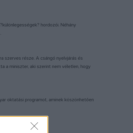
k ?különlegességek? hordozói. Néhány
.
ra szerves része. A csángó nyelvjárás és
a miniszter, aki szerint nem véletlen, hogy
gyar oktatási programot, aminek köszönhetően