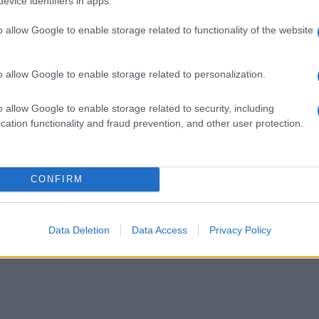
evice identifiers in apps.
o allow Google to enable storage related to functionality of the website
ssima díjas Petrás Mária keramikus alkotásait tekinthették meg a
yvét, a kötetet Németh Zsolt, az Országgyűlés Külügyi Bizottság
o allow Google to enable storage related to personalization.
l, a Romániai Magyar Pedagógusok Szövetségének tiszteletbeli el
o allow Google to enable storage related to security, including
cation functionality and fraud prevention, and other user protection.
őketánc Gyermektáncház, amelynek a korábbi évekhez hasonlóan h
CONFIRM
? Zappa A moldvai csángó magyarok táncai szakmai szemmel címmel
Data Deletion
Data Access
Privacy Policy
gó ételeket mutattak be csángó asszonyok.