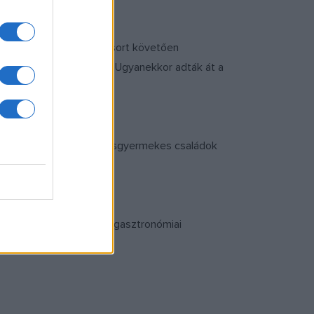
 vendégek, a színpadi műsort követően
ának elnöke ismertette. Ugyanekkor adták át a
nöke vehetett át.
atalmas sikere volt a kisgyermekes családok
 tartott előadást, majd gasztronómiai