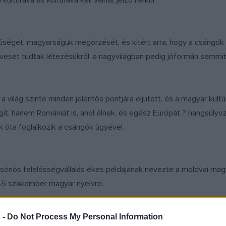
ultúrává és kultúrává kell válnia, jelző nélkül.
 hűségét, magyarságuk megőrzését, és kitért arra, hogy a csángó
set tudtak létezésükről, a nagyvilágban pedig jóformán semmit
világ szinte minden jelentős pontjára eljutott, és a magyar kultú
hanem Romániát is, ahol élnek, és egész Európát ? hangsúlyozta 
óta foglalkozik a csángók ügyével.
csönös felelősségvállalás ékes példájának nevezte a moldvai ma
 45 szakember magyar nyelvre.
 -
Do Not Process My Personal Information