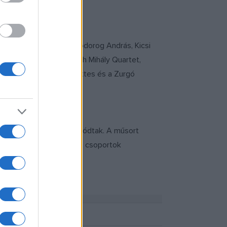
óbert, Bolya Mátyás, Hodorog András, Kicsi
ska, Tímár Viktor, Dresch Mihály Quartet,
tes, Válaszút Táncegyüttes és a Zurgó
s más programok kapcsolódtak. A műsort
és gyimesi hagyományőrző csoportok