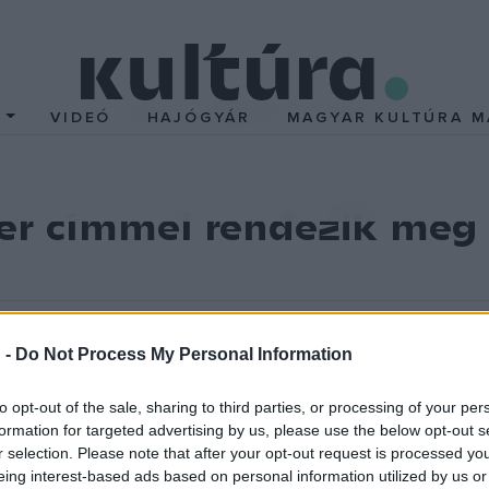
T
VIDEÓ
HAJÓGYÁR
MAGYAR KULTÚRA M
r címmel rendezik meg 
giai Napok ? az eddig megszokott színvonalú előadásokkal, neves
 -
Do Not Process My Personal Information
to opt-out of the sale, sharing to third parties, or processing of your per
formation for targeted advertising by us, please use the below opt-out s
l, a modern párkapcsolatokról, az öregedés pszichés velejáróiró
r selection. Please note that after your opt-out request is processed y
zött
Dúll Andrea
,
Mérő László
,
Daubner Béla
,
Belső Nóra
,
Cs
eing interest-based ads based on personal information utilized by us or