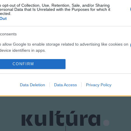
o opt-out of Collection, Use, Retention, Sale, and/or Sharing
ersonal Data that Is Unrelated with the Purposes for which it
ekkel tűzdelik meg a szervezők: koncertek, színházi előadások, fi
lected.
Out
.
consents
o allow Google to enable storage related to advertising like cookies on
evice identifiers in apps.
o allow my user data to be sent to Google for online advertising
CONFIRM
s.
to allow Google to send me personalized advertising.
Data Deletion
Data Access
Privacy Policy
o allow Google to enable storage related to analytics like cookies on
evice identifiers in apps.
o allow Google to enable storage related to functionality of the website
o allow Google to enable storage related to personalization.