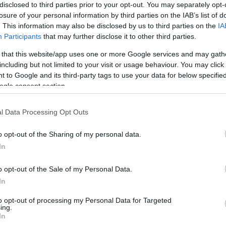
disclosed to third parties prior to your opt-out. You may separately opt-
cher Gábor
is.
losure of your personal information by third parties on the IAB’s list of
. This information may also be disclosed by us to third parties on the
IA
kozás is várja a közönséget, amelyeken szó lesz kommunikációs 
Participants
that may further disclose it to other third parties.
ásáról, párkapcsolati problémák megoldásáról és pszichoszomatiku
 that this website/app uses one or more Google services and may gath
éseket és gyakorlatokat ismerhetnek meg a résztvevők, a Szokat
including but not limited to your visit or usage behaviour. You may click 
 to Google and its third-party tags to use your data for below specifi
ogle consent section.
zichológia és a pszichiátria összefonódásába, a Mindennapi pszic
l Data Processing Opt Outs
atói részlegen olyan hallgatók, fiatal kutatók mutatkoznak be, a
o opt-out of the Sharing of my personal data.
In
határon túli és külföldi egyetemek hallgatói előtt, akik a nemzet
o opt-out of the Sale of my Personal Data.
In
to opt-out of processing my Personal Data for Targeted
zó egyetemi előadássorozatnak indult, mára azonban jócskán kinő
ing.
In
s rendezvénye lett és évente mintegy 3?4000 szakmai és laikus 