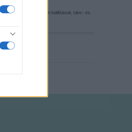
lmklub, képzőművészeti kiállítások, tánc- és