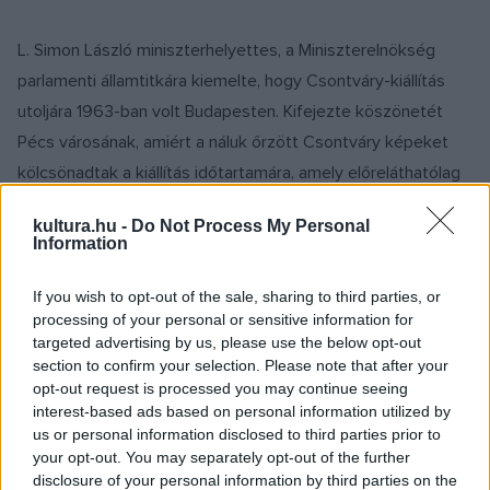
L. Simon László miniszterhelyettes, a Miniszterelnökség
parlamenti államtitkára kiemelte, hogy Csontváry-kiállítás
utoljára 1963-ban volt Budapesten. Kifejezte köszönetét
Pécs városának, amiért a náluk őrzött Csontváry képeket
kölcsönadtak a kiállítás időtartamára, amely előreláthatólag
július 5-én nyitja meg kapuit a látogatók előtt.
kultura.hu -
Do Not Process My Personal
Megerősítette, hogy szerződésben biztosították a képek
Information
visszajuttatását 2016 februárjáig. Megköszönte továbbá a
közreműködést Gulyás Gábor kurátornak, valamint Áder
If you wish to opt-out of the sale, sharing to third parties, or
processing of your personal or sensitive information for
János köztársasági elnöknek, aki elfogadta a kiállítás
targeted advertising by us, please use the below opt-out
védnökségének teendőit.
section to confirm your selection. Please note that after your
opt-out request is processed you may continue seeing
interest-based ads based on personal information utilized by
Utána dr. Hoppál Péter, az Emberi Erőforrások Minisztériuma
us or personal information disclosed to third parties prior to
kultúráért felelős államtitkára vette át a szót. Kiemelte, hogy
your opt-out. You may separately opt-out of the further
nem véletlenül kapta meg Pécs az Európa Kulturális
disclosure of your personal information by third parties on the