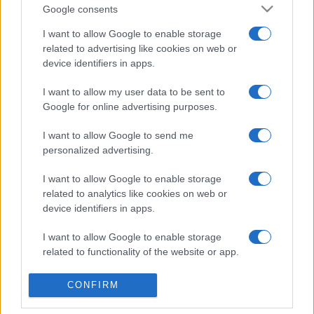
Google consents
korrigálásában pedig sokat segíthet egy fővárosi időszaki
kiállítás. ?Az, hogy az életmű egy jelentős darabja el tud jutni
I want to allow Google to enable storage
related to advertising like cookies on web or
Pécsen kívül más helyekre, az egyrészt az efféle
device identifiers in apps.
hiányosságot részben kiküszöböli, másrészt a gyűjtemény
ismertséget növeli, így közvetett módon Pécs értékeit is
I want to allow my user data to be sent to
Google for online advertising purposes.
nyugtázza.? Megerősítette, hogy nincs alapja azoknak a
pletykáknak, hogy ?elvennék? tőlük a festményeket,
I want to allow Google to send me
amelyek az időszaki kiállítás végeztével vissza fognak
personalized advertising.
kerülni a Janus Pannonius Múzeumba.
I want to allow Google to enable storage
related to analytics like cookies on web or
Fotók: Papp Eszter
device identifiers in apps.
I want to allow Google to enable storage
related to functionality of the website or app.
I want to allow Google to enable storage
CONFIRM
related to personalization.
CSONTVÁRY
CSONTVÁRY-KIÁLLÍTÁS
HÍREK