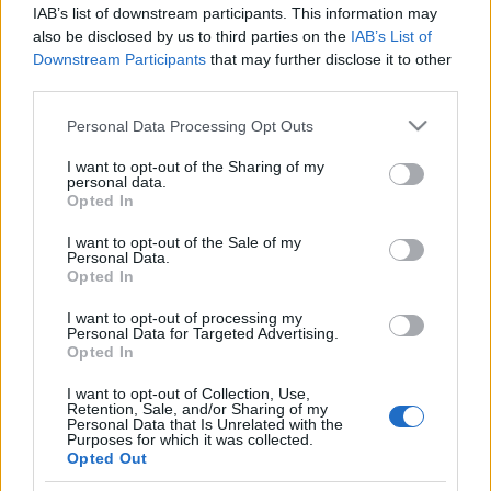
IAB’s list of downstream participants. This information may
Fővárosa címet. ?Ehhez a megtiszteltetéshez nyilvánvalóan
also be disclosed by us to third parties on the
IAB’s List of
olyan értékekre, kincsekre, hagyományokra volt és van
Downstream Participants
that may further disclose it to other
szükség, amelyekre méltán büszke a magyar kulturális élet.?
third parties.
Pécs neve összenőtt a Zsolnay-negyeddel, Vasarelyvel, a
Please note that this website/app uses one or more Google
Personal Data Processing Opt Outs
Kodály Központtal és természetesen a Csontváry-
services and may gather and store information including but
not limited to your visit or usage behaviour. You may click to
I want to opt-out of the Sharing of my
kiállítással. Újfent biztosította a jelenlévőket arról, hogy
personal data.
grant or deny consent to Google and its third-party tags to
Opted In
képek visszakerülnek tulajdonosaikhoz, valamint az oda-
use your data for below specified purposes in below Google
vissza szállításuk is a lehető legbiztonságosabb
consent section.
I want to opt-out of the Sale of my
Personal Data.
körülmények között fog történni, figyelembe véve a képek
Opted In
méretét és állapotát is. Kifejezte abbéli reményét is, hogy
I want to opt-out of processing my
az időszaki kiállítás nemzetközi szinten is ismertséget hoz
Personal Data for Targeted Advertising.
Opted In
Csontváry munkásságának.
I want to opt-out of Collection, Use,
Retention, Sale, and/or Sharing of my
Páva Zsolt, Pécs Megyei Jogú Város polgármestere zárta a
Personal Data that Is Unrelated with the
Purposes for which it was collected.
beszédeket. Elmondta, hogy Csontváry műveit nem ismerik
Opted Out
annyira a határon túl, mint ami megilletné, ennek