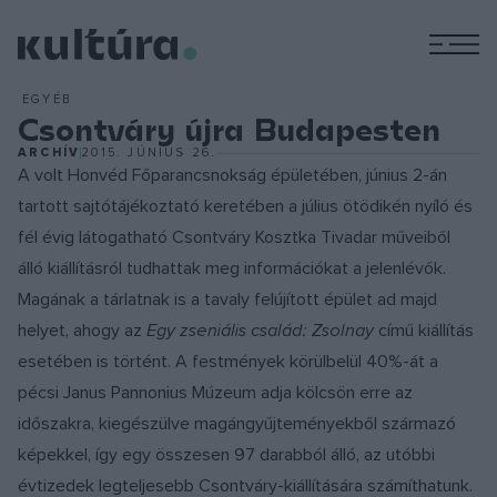
M
EGYÉB
Csontváry újra Budapesten
ARCHÍV
2015. JÚNIUS 26.
A volt Honvéd Főparancsnokság épületében, június 2-án
tartott sajtótájékoztató keretében a július ötödikén nyíló és
fél évig látogatható Csontváry Kosztka Tivadar műveiből
álló kiállításról tudhattak meg információkat a jelenlévők.
Magának a tárlatnak is a tavaly felújított épület ad majd
helyet, ahogy az
Egy zseniális család: Zsolnay
című kiállítás
esetében is történt. A festmények körülbelül 40%-át a
pécsi Janus Pannonius Múzeum adja kölcsön erre az
időszakra, kiegészülve magángyűjteményekből származó
képekkel, így egy összesen 97 darabból álló, az utóbbi
évtizedek legteljesebb Csontváry-kiállítására számíthatunk.