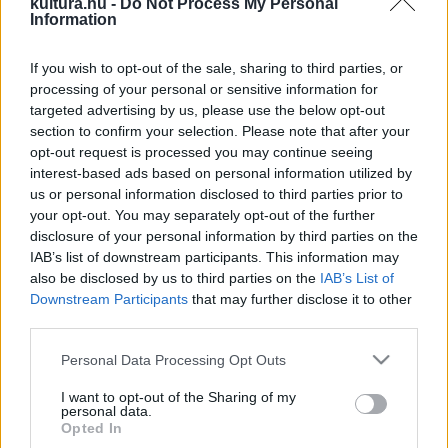
kultura.hu -
Do Not Process My Personal
Information
jelezve, hogy a programban Váczi Lilla médiaművész és Áfra
János költő, író képviseli Debrecent, amely 25. városként
If you wish to opt-out of the sale, sharing to third parties, or
csatlakozott a kezdeményezéshez. Debrecen
processing of your personal or sensitive information for
csatlakozásával az online kiállítás 25 partnervárosra és 50
targeted advertising by us, please use the below opt-out
section to confirm your selection. Please note that after your
művészre bővült.
opt-out request is processed you may continue seeing
interest-based ads based on personal information utilized by
Faro szeretne 2027-ben lesz Európa egyik kulturális
us or personal information disclosed to third parties prior to
your opt-out. You may separately opt-out of the further
fővárosa lenni. A szervezők úgy döntöttek, hogy európai
disclosure of your personal information by third parties on the
városokat hívnak meg azért, hogy megörökítsék a közelmúlt
IAB’s list of downstream participants. This information may
példátlan történéseit egy fotóművész lencséjén és egy író
also be disclosed by us to third parties on the
IAB’s List of
Downstream Participants
that may further disclose it to other
szavain keresztül. A művészek munkáinak eredményét a
third parties.
europeathome.eu oldal mutatja be, ahol a látogató nemcsak
Please note that this website/app uses one or more Google
Personal Data Processing Opt Outs
az alkotásokhoz fér hozzá, hanem a résztvevő városokról
services and may gather and store information including but
és művészekről is kaphat információt. A projekt olyan
not limited to your visit or usage behaviour. You may click to
I want to opt-out of the Sharing of my
personal data.
városokat tömörít, ahol a kultúra kiemelt szerepet kap, a
grant or deny consent to Google and its third-party tags to
Opted In
use your data for below specified purposes in below Google
részvétel egyetlen feltétele a projekt mottójával történő