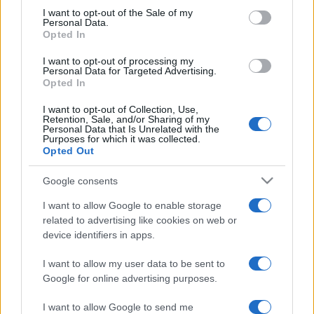
consent section.
I want to opt-out of the Sale of my
azonosulás: „képesek leszünk-e újraindulni és egymás felé
Personal Data.
Opted In
fordulni, együtt a bizonytalanságban kreatív és optimista
módon”.
I want to opt-out of processing my
Personal Data for Targeted Advertising.
Opted In
A projektben Magyarországról három város, Debrecen
I want to opt-out of Collection, Use,
mellett Pécs és Veszprém vesz részt.
Retention, Sale, and/or Sharing of my
Personal Data that Is Unrelated with the
Purposes for which it was collected.
Opted Out
Fotó: Gáspár Gábor (Veszprém), forrás: a Europe at home
Facebook oldala
Google consents
I want to allow Google to enable storage
related to advertising like cookies on web or
device identifiers in apps.
I want to allow my user data to be sent to
DEBRECEN
PÉCS
VESZPRÉM
Google for online advertising purposes.
MEGOSZTÁS
I want to allow Google to send me