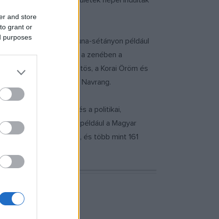
ig a kivándorlási célterületek népei indultak
er and store
to grant or
ed purposes
 a régió lakói. Az ulmi Duna-sétányon például
magyar jelenlét az idén a zenében a
rass in the Five fúvósötös, a Korai Öröm és
onikus világzenét játszó Navrang.
 európai sokszínűség és a politikai,
 fesztiválon, 2008-ban például a Magyar
lt evangélikus temploma, és több mint 161