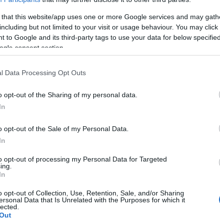
özép- és Délkelet-Európa felé, az uniós bővítés folyamatával ped
 that this website/app uses one or more Google services and may gath
including but not limited to your visit or usage behaviour. You may click 
 to Google and its third-party tags to use your data for below specifi
 át a zenéig egy sor különböző oldalról mutatkoznak be egymásnak
ogle consent section.
csaknem száz kézműves érkezett munkáival a folyó térségéből. A 
 budapesti Liszt Ferenc Zeneművészeti Egyetemen szerveződött B
l Data Processing Opt Outs
rejött Fókatelep, amelyben
Oláh Annamária
énekel, és az elektr
o opt-out of the Sharing of my personal data.
In
 ezer látogatót várnak. A rendezvény célja, hogy a Duna-régiót az
eként mutassa be. Magyar művészek a kezdetektől szerepelnek a
o opt-out of the Sale of my Personal Data.
t az ulmi dómban, amely a világ legnagyobb gótikus stílusban épü
In
gon.
to opt-out of processing my Personal Data for Targeted
ing.
In
o opt-out of Collection, Use, Retention, Sale, and/or Sharing
ersonal Data that Is Unrelated with the Purposes for which it
lected.
Out