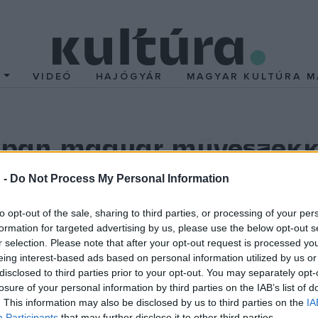
T
VIDEÓ
HAJÓGYÁR
MAGYAR KULTÚRA M
ban magyar művészekk
 -
Do Not Process My Personal Information
ázó modern városi könyvtár közötti téren, a Marktplatzon például
to opt-out of the sale, sharing to third parties, or processing of your per
n a bajai születésű, Münchenben élő Pump Károly fotóművész és
formation for targeted advertising by us, please use the below opt-out s
r selection. Please note that after your opt-out request is processed y
eing interest-based ads based on personal information utilized by us or
disclosed to third parties prior to your opt-out. You may separately opt-
 Baden-Württemberg tartomány gótikus katedrálisáról nevezetes 
losure of your personal information by third parties on the IAB’s list of
dei, hetedik fesztivál mottója: Útra kelni a Duna mentén, amely e
. This information may also be disclosed by us to third parties on the
IA
Participants
that may further disclose it to other third parties.