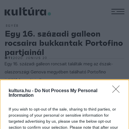
M
EGYÉB
Egy 16. századi galleon
rocsaira bukkantak Portofino
partjainál
MTI
2020. JÚNIUS 20.
Egy 16. századi galleon roncsait találták meg az észak-
olaszországi Genova megyében található Portofino
üdülőfalu partjainál.
kultura.hu -
Do Not Process My Personal
Information
Feltételezhetően az 1579-ben Portofinónál elsüllyedt Santo
Spirito nevű hajó maradványait fedezték fel. Az egyik
If you wish to opt-out of the sale, sharing to third parties, or
legnagyobb olasz galleon ötven méteres mélységben
processing of your personal or sensitive information for
fekszik. A lelet attól rendkívüli, hogy Olaszországban eddig
targeted advertising by us, please use the below opt-out
section to confirm your selection. Please note that after your
egyetlen galleont sem találtak ebből a korszakból. A Santo