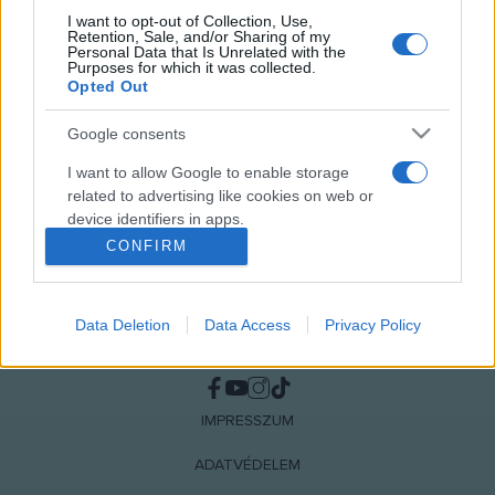
I want to opt-out of Collection, Use,
Retention, Sale, and/or Sharing of my
MEGOSZTÁS
Personal Data that Is Unrelated with the
Purposes for which it was collected.
Opted Out
Google consents
I want to allow Google to enable storage
related to advertising like cookies on web or
device identifiers in apps.
CONFIRM
I want to allow my user data to be sent to
Google for online advertising purposes.
Data Deletion
Data Access
Privacy Policy
I want to allow Google to send me
NÉPI
personalized advertising.
I want to allow Google to enable storage
IMPRESSZUM
related to analytics like cookies on web or
device identifiers in apps.
ADATVÉDELEM
I want to allow Google to enable storage