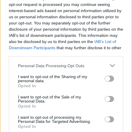
opt-out request is processed you may continue seeing
Spiritót egyébként már az 1970-es évek óta keresik
interest-based ads based on personal information utilized by
Portofino térségében.
us or personal information disclosed to third parties prior to
your opt-out. You may separately opt-out of the further
disclosure of your personal information by third parties on the
A halászhálók takarta roncsot két búvár fedezte fel, akik
IAB’s list of downstream participants. This information may
értesítették az olasz műemlékvédelmi hatóságot.
also be disclosed by us to third parties on the
IAB’s List of
Downstream Participants
that may further disclose it to other
third parties.
A Santo Spirito Spanyolországból jövet került súlyos viharba
Please note that this website/app uses one or more Google
és a part menti zátonyoknak verődve hajótörést szenvedett
Personal Data Processing Opt Outs
services and may gather and store information including but
értékes rakományával, amely a többi között drága
not limited to your visit or usage behaviour. You may click to
I want to opt-out of the Sharing of my
personal data.
kelmékből, drágakövekből és fegyverekből állt. A legénység
grant or deny consent to Google and its third-party tags to
Opted In
use your data for below specified purposes in below Google
egy részét a térség lakóinak sikerült kimentenie a tengerből.
consent section.
I want to opt-out of the Sale of my
Personal Data.
Opted In
I want to opt-out of processing my
Personal Data for Targeted Advertising.
Opted In
HÍREK
VILÁG