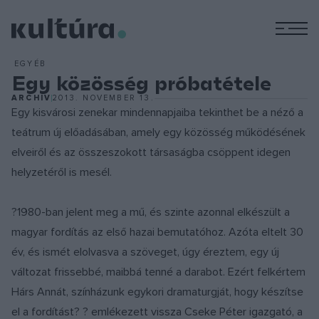
M
EGYÉB
Egy közösség próbatétele
ARCHÍV
2013. NOVEMBER 13.
Egy kisvárosi zenekar mindennapjaiba tekinthet be a néző a
teátrum új előadásában, amely egy közösség működésének
elveiről és az összeszokott társaságba csöppent idegen
helyzetéről is mesél.
?1980-ban jelent meg a mű, és szinte azonnal elkészült a
magyar fordítás az első hazai bemutatóhoz. Azóta eltelt 30
év, és ismét elolvasva a szöveget, úgy éreztem, egy új
változat frissebbé, maibbá tenné a darabot. Ezért felkértem
Hárs Annát, színházunk egykori dramaturgját, hogy készítse
el a fordítást? ? emlékezett vissza Cseke Péter igazgató, a