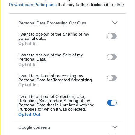
Downstream Participants
that may further disclose it to other
fedezte fel újra a darabot: ?Mire képes egy közösség? Van-
third parties.
e közös cél? Működik-e a tagok között a szolidaritás? Egy
Please note that this website/app uses one or more Google
sor mindannyiunkat érintő kérdést vet fel az előadás, s
Personal Data Processing Opt Outs
services and may gather and store information including but
mindezt kiváló humorral és nagyszerű zenei számokkal
not limited to your visit or usage behaviour. You may click to
I want to opt-out of the Sharing of my
personal data.
teszi? ? mondta az igazgató, aki hangsúlyozta, a próbák
grant or deny consent to Google and its third-party tags to
Opted In
use your data for below specified purposes in below Google
során minden színész egy-egy hangszert is kezébe kapott.
consent section.
I want to opt-out of the Sale of my
Personal Data.
Opted In
I want to opt-out of processing my
Personal Data for Targeted Advertising.
A kecskeméti előadás további érdekessége, hogy díszlet-
Opted In
és jelmeztervezője a Kolozsvári Állami Magyar Színházból
I want to opt-out of Collection, Use,
érkezett. A számos díjjal kitüntetett, nemzetközileg
Retention, Sale, and/or Sharing of my
Personal Data that Is Unrelated with the
elismert Carmencia Brojboiu első felkérését kapta
Purposes for which it was collected.
Opted Out
Magyarországról. ?Az első pillanattól kezdve nagyon eleven
teret képzeltem a darabhoz. Sokat töprengtem, hogy vajon
Google consents
milyen tér tud összekötni 15 különböző foglalkozású,