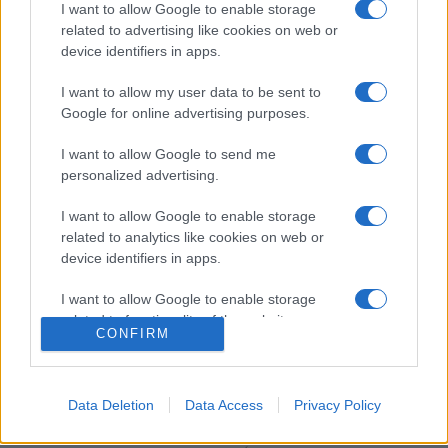
I want to allow Google to enable storage
életkorú, habitusú és érdeklődésű embert. A darab egy
related to advertising like cookies on web or
rézfúvós együttesről szól, én pedig nagyon szeretem
device identifiers in apps.
ezeket a hangszereket. Úgyhogy végül ebből indultam ki? ?
I want to allow my user data to be sent to
fejtette ki a tervező, aki már egy alkalommal járt az alföldi
Google for online advertising purposes.
városban: évekkel ezelőtt a Círóka Bábszínház fesztiváljára
I want to allow Google to send me
érkezett A három kecskegida című gyerekdarabbal.
personalized advertising.
I want to allow Google to enable storage
related to analytics like cookies on web or
device identifiers in apps.
I want to allow Google to enable storage
related to functionality of the website or app.
CONFIRM
I want to allow Google to enable storage
related to personalization.
HÍREK
Data Deletion
Data Access
Privacy Policy
I want to allow Google to enable storage
related to security, including authentication