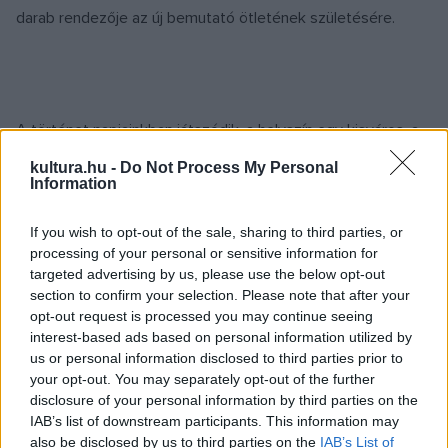
darab rendezője az új bemutató ötletének születésére.
A történet napjainkban játszódik, a helyszín egy kisváros, a
zenekar tagjai pedig amatőrök, akik leginkább azért
kultura.hu -
Do Not Process My Personal
Information
zenélnek, mert szeretnek együtt lenni. A próba apropó arra,
hogy jól érezzék magukat, megbeszéljék örömeiket és
If you wish to opt-out of the sale, sharing to third parties, or
gondjaikat. Ám egy napon új zenész érkezik a zenekarba:
processing of your personal or sensitive information for
egy igazi profi, ami megváltoztatja az összeszokott
targeted advertising by us, please use the below opt-out
section to confirm your selection. Please note that after your
közösség működését.
opt-out request is processed you may continue seeing
interest-based ads based on personal information utilized by
us or personal information disclosed to third parties prior to
your opt-out. You may separately opt-out of the further
disclosure of your personal information by third parties on the
Cseke Péter elmondása szerint a közösség és az egyén
IAB’s list of downstream participants. This information may
kapcsolatát mindig nagyon érdekes témának találta, ezért
also be disclosed by us to third parties on the
IAB’s List of