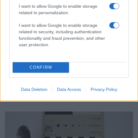
az első ilyen ismert előfordulás a valiorai lelőhelyekről” –
I want to allow Google to enable storage
tette hozzá Csiki-Sava Zoltán, a Bukaresti Egyetem
related to personalization.
docense, a kutatócsoport romániai vezetője.
I want to allow Google to enable storage
related to security, including authentication
A késő kréta időszakból származó dinoszauruszfosszíliák
functionality and fraud prevention, and other
user protection.
sokkal ritkábbak Európában, mint Ázsiában vagy Észak-
Amerikában, és az előkerült maradványok is többnyire
hiányos csontvázak vagy különálló csontelemek, tehát eddig
CONFIRM
még nem ismert egyik rhabdodontida faj teljes csontváza
sem, ami jelentősen megnehezíti a csoport rendszertanának
Data Deletion
Data Access
Privacy Policy
kutatását.