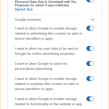
Personal Data that Is Unrelated with the
Purposes for which it was collected.
Opted Out
Az újonnan előkerült maradványok a legteljesebb
rhabdodontida-csontvázak a Hátszegi-medence nyugati
Google consents
régiójából. A csontok rendkívül jó állapotban őrződtek meg,
I want to allow Google to enable storage
viszonylag kevés törést és kopást szenvedtek el az eltelt
related to advertising like cookies on web or
évmilliók során, továbbá olyan csontelemek is megtalálhatók
device identifiers in apps.
közöttük, amelyek ez idáig nem voltak ismertek egyik
I want to allow my user data to be sent to
Rhabdodontida dinoszaurusz esetében sem.
Google for online advertising purposes.
I want to allow Google to send me
„A K2 lelőhelyről begyűjtött leletanyag további jelentősége,
personalized advertising.
hogy az legalább két, hasonló méretű, ugyanabba a fajba
tartozó egyedtől származik, és tartalmaz több
I want to allow Google to enable storage
related to analytics like cookies on web or
koponyaelemet és számos, a test más területéről származó
device identifiers in apps.
csontot, mint például csigolyákat és végtagcsontokat is. Az
ilyen összetartozó részleges csontvázak nagyon ritkák a
I want to allow Google to enable storage
related to functionality of the website or app.
Rhabdodontidae családba tartozó dinoszauruszoktól, és ez