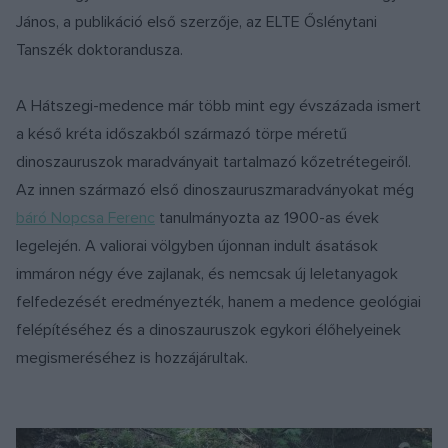
János, a publikáció első szerzője, az ELTE Őslénytani
Tanszék doktorandusza.
A Hátszegi-medence már több mint egy évszázada ismert
a késő kréta időszakból származó törpe méretű
dinoszauruszok maradványait tartalmazó kőzetrétegeiről.
Az innen származó első dinoszauruszmaradványokat még
báró Nopcsa Ferenc
tanulmányozta az 1900-as évek
legelején. A valiorai völgyben újonnan indult ásatások
immáron négy éve zajlanak, és nemcsak új leletanyagok
felfedezését eredményezték, hanem a medence geológiai
felépítéséhez és a dinoszauruszok egykori élőhelyeinek
megismeréséhez is hozzájárultak.