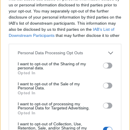
leletegyüttes származik, a Hátszegi-medence legnyugatibb
us or personal information disclosed to third parties prior to
your opt-out. You may separately opt-out of the further
részén helyezkedik el, ahol a medencén belül a legidősebb
disclosure of your personal information by third parties on the
(körülbelül 71 millió éves) szárazföldi kőzetrétegek
IAB’s list of downstream participants. This information may
találhatóak. De ezek a kőzetek nem csak a korukban térnek
also be disclosed by us to third parties on the
IAB’s List of
Downstream Participants
that may further disclose it to other
el a medence területéről ismert más dinoszaurusz-
third parties.
lelőhelyektől. A csontokat tartalmazó kőzetek egy nedves,
Please note that this website/app uses one or more Google
mocsaras, tavi környezetre utalnak, míg a medence más
Personal Data Processing Opt Outs
services and may gather and store information including but
lelőhelyei inkább a folyóvizektől távolabbi árterek
not limited to your visit or usage behaviour. You may click to
I want to opt-out of the Sharing of my
personal data.
életközösségét reprezentálják. Az eltérő környezet,
grant or deny consent to Google and its third-party tags to
Opted In
use your data for below specified purposes in below Google
valamint a lelőhely pár millió évvel idősebb kora alapján
consent section.
I want to opt-out of the Sale of my
feltételezhető, hogy az itt folytatott kutatómunka egy
Personal Data.
jelentősen különböző összetételű faunába enged
Opted In
betekinteni, melynek teljes megismeréséhez még további
I want to opt-out of processing my
Personal Data for Targeted Advertising.
gyűjtőmunka szükséges a területen” – foglalta össze a
Opted In
kutatócsoport jövőbeli terveit Botfalvai Gábor, a valiorai
I want to opt-out of Collection, Use,
ásatások vezetője.
Retention, Sale, and/or Sharing of my