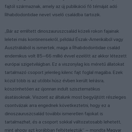
fajtól származnak, amely az új publikáció fő témáját adó
Rhabdodontidae nevet viselő családba tartozik.
„Bár az említett dinoszauruszcsalád közeli rokon fajainak
leletei más kontinensekről, például Észak-Amerikából vagy
Ausztráliából is ismertek, maga a Rhabdodontidae család
endemikus volt 85–66 millió évvel ezelőtt az akkor létezett
európai szigetvilágban. Ez a viszonylag kis méretű állatokat
tartalmazó csoport jelenleg kilenc fajt foglal magába. Ezek
közül több is az utóbbi húsz évben került leírásra,
köszönhetően az újonnan indult szisztematikus
ásatásoknak. Viszont az általunk most begyűjtött részleges
csontvázak arra engednek következtetni, hogy ez a
dinoszauruszcsalád további ismeretlen fajokat is
tartalmazhat, és a csoport sokkal változatosabb lehetett,
mint ahogy azt korábban feltételeztük” – mondta Magyar