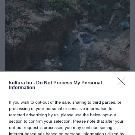
kultura.hu -
Do Not Process My Personal
Information
A csontleletekben igen gazdag, K2 nevű lelőhely. Fotó:
If you wish to opt-out of the sale, sharing to third parties, or
ELTE Őslénytani Tanszék
processing of your personal or sensitive information for
targeted advertising by us, please use the below opt-out
section to confirm your selection. Please note that after your
opt-out request is processed you may continue seeing
„Az általunk K2 névvel jelölt lelőhely, ahonnan az új
interest-based ads based on personal information utilized by