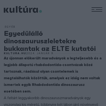
M
EGYÉB
Egyedülálló
dinoszauruszleletekre
bukkantak az ELTE kutatói
KULTURA.HU
2024. JANUÁR 9.
Az újonnan előkerült maradványok a legteljesebb és a
legjobb állapotú rhabdodontida-csontvázak közé
tartoznak, ráadásul olyan csontelemek is
megtalálhatók közöttük, amelyek ez idáig nem voltak
ismertek egyik Rhabdodontida dinoszaurusz
esetében sem.
A feltárt leggyakoribb dinoszauruszmaradványok egy
viszonylag kis méretű, többnyire két lábon járó növényevő