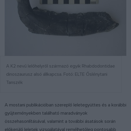
A K2 nevű lelőhelyről származó egyik Rhabdodontidae
dinoszaurusz alsó állkapcsa. Fotó: ELTE Őslénytani
Tanszék
A mostani publikációban szereplő leletegyüttes és a korábbi
gyűjteményekben található maradványok
összehasonlításával, valamint a további ásatások során
előkerülő leletek vizsgálatával remélhetőleg pontosabb