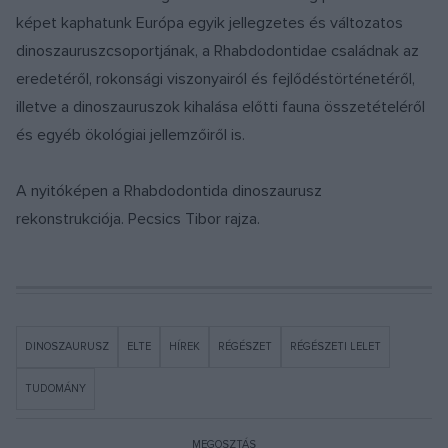
képet kaphatunk Európa egyik jellegzetes és változatos
dinoszauruszcsoportjának, a Rhabdodontidae családnak az
eredetéről, rokonsági viszonyairól és fejlődéstörténetéről,
illetve a dinoszauruszok kihalása előtti fauna összetételéről
és egyéb ökológiai jellemzőiről is.
A nyitóképen a Rhabdodontida dinoszaurusz
rekonstrukciója. Pecsics Tibor rajza.
DINOSZAURUSZ
ELTE
HÍREK
RÉGÉSZET
RÉGÉSZETI LELET
TUDOMÁNY
MEGOSZTÁS