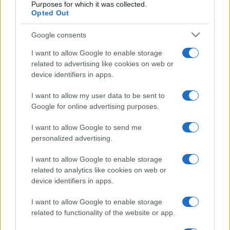
Purposes for which it was collected.
Bakonyi Csilla
Opted Out
Fotó: Jászai Mari Színház, Népház
Google consents
I want to allow Google to enable storage
Crespo Rodrigo úgy véli: a mögöttes sorsok ábrázolása a
related to advertising like cookies on web or
legnagyobb kihívás. ?A jelenet sohasem ott kezdődik, ahol
device identifiers in apps.
valójában kezdődik. Lina és Kopjáss viszonyában például ott
I want to allow my user data to be sent to
rejlik az elmúlt húsz év minden történése, érzelme és
Google for online advertising purposes.
tapasztalata ? ennek pedig a színpadon is meg kell
I want to allow Google to send me
jelennie.?
personalized advertising.
I want to allow Google to enable storage
A közönség december 14-én láthatja először Kopjáss
related to analytics like cookies on web or
becsület és tisztességtelenség között való vívódását a
device identifiers in apps.
Jászai Mari Színház színpadán, ahol a nézőket nemcsak
I want to allow Google to enable storage
válaszok, hanem számos kérdés is várja. ?Az
related to functionality of the website or app.
öngyilkossághoz vezető út jól végig követhető, de hogy