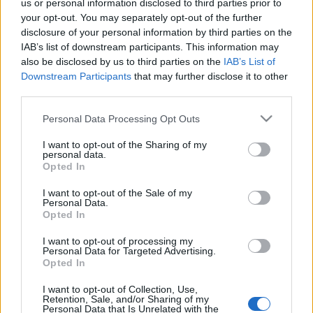
hangsúlyozta: a Szakonyi Károly-féle átirat, valamint a
us or personal information disclosed to third parties prior to
your opt-out. You may separately opt-out of the further
rendezői koncepció a társadalomkritika mellett legalább
disclosure of your personal information by third parties on the
akkora hangsúlyt fektet a magánéleti-érzelmi szálra.
IAB’s list of downstream participants. This information may
also be disclosed by us to third parties on the
IAB’s List of
Downstream Participants
that may further disclose it to other
Bakonyi Csilla, Lina alakítója kifejtette, a mindennapokból
third parties.
ismerős szituációk és karakterek sora vonul fel a valóságtól
Please note that this website/app uses one or more Google
több elemében elszakadó díszletben, amelyről azonban
Personal Data Processing Opt Outs
services and may gather and store information including but
többet nem árulnak el a premier előtt a szereplők. ?Úgy
not limited to your visit or usage behaviour. You may click to
I want to opt-out of the Sharing of my
personal data.
elemelt, hogy közben reális? ? foglalta össze a színésznő,
grant or deny consent to Google and its third-party tags to
Opted In
use your data for below specified purposes in below Google
akinek bevallása szerint sokat változott a viszonya Linához
consent section.
I want to opt-out of the Sale of my
a próbafolyamat ideje alatt. ?Az egyre mélyebb
Personal Data.
ismeretséggel egyre finomodott a karakter, amelynek a
Opted In
fanatizmusát
?
a rendező, Hargitai Iván szavaival élve
?
I want to opt-out of processing my
Personal Data for Targeted Advertising.
szent johannai karakterét volt a legnehezebb megragadni? ?
Opted In
magyarázta Bakonyi Csilla.
I want to opt-out of Collection, Use,
Retention, Sale, and/or Sharing of my
Personal Data that Is Unrelated with the