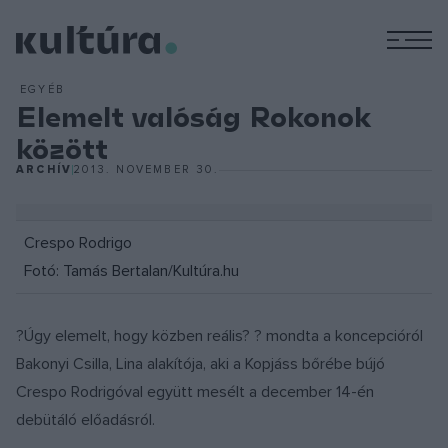
M
EGYÉB
Elemelt valóság Rokonok
között
ARCHÍV
2013. NOVEMBER 30.
Crespo Rodrigo
Fotó: Tamás Bertalan/Kultúra.hu
?Úgy elemelt, hogy közben reális? ? mondta a koncepcióról
Bakonyi Csilla, Lina alakítója, aki a Kopjáss bőrébe bújó
Crespo Rodrigóval együtt mesélt a december 14-én
debütáló előadásról.