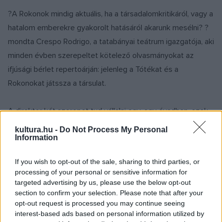
?A Rokonok mindig aktuális, ha a társadalomkritikáról, vagy a
hatalom emberekre gyakorolt hatásáról akarunk mesélni? ?
mondta Crespo Rodrigo, a tatabányai teátrum igazgatója, aki
minden évben szerepeltet kötelező olvasmányokat az
ifjúsági bérlet repertoárján: jelenleg a Tótékat és a
Rokonokat játssza a társulat.
A direktor két szerepet tud vállalni egy-egy évadban, ezek
közül idén az egyik a Móricz-regény adaptációjának Kopjáss
kultura.hu -
Do Not Process My Personal
Information
Istvánja. ?Ő egy antihős, aki nem látja át a körötte működő
panamarendszert, folyton teljesíteni akar, de mindenhol
If you wish to opt-out of the sale, sharing to third parties, or
csalódást okoz. Nem szeretné elveszíteni a családját, de
processing of your personal or sensitive information for
vonzódik Magdalénához. Könnyedebben kíván élni, ezért
targeted advertising by us, please use the below opt-out
section to confirm your selection. Please note that after your
kísérletezik: meddig tud elmenni, hogy közben ember
opt-out request is processed you may continue seeing
maradjon? ? mesélt szerepéről Crespo Rodrigo, aki
interest-based ads based on personal information utilized by