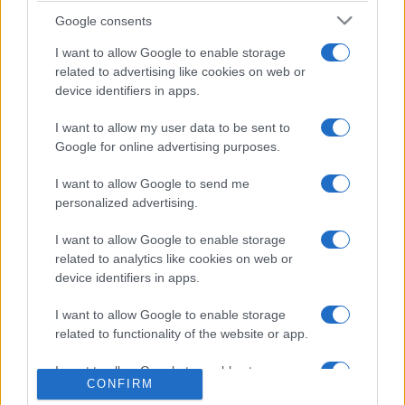
előadásaiban egy általa kitalált figurával, Gugyerák
Google consents
Alalyossal hódított. Az együgyű, csetlő-botló kisember, aki
I want to allow Google to enable storage
mindenkiről megmondja a véleményét osztatlan sikert
related to advertising like cookies on web or
hozott Bárdy számára.
device identifiers in apps.
I want to allow my user data to be sent to
1958-ban Jászai Mari-díjat kapott. 1983-ban érdemes
Google for online advertising purposes.
művész lett. Ugyanebben az évben nyerte el az Ajtay
I want to allow Google to send me
Andor-emlékdíjat. 1991-ben a Magyar Köztársaság
personalized advertising.
Zászlórendjével tüntették ki. 1996-ban a Magyar
I want to allow Google to enable storage
Köztársasági Érdemrend Középkeresztjét kapta, 2000-ben
related to analytics like cookies on web or
kiváló művész lett. 2003-ban a 34. Magyar Filmszemle
device identifiers in apps.
életműdíját kapta. 2005-ben Kispest díszpolgárává
I want to allow Google to enable storage
választották. 2006-ban ismét megkapta a Magyar
related to functionality of the website or app.
Köztársasági Érdemrend középkeresztjét a csillaggal. 2008-
ban elnyerte a Gundel Művészeti Díjat.
I want to allow Google to enable storage
CONFIRM
related to personalization.