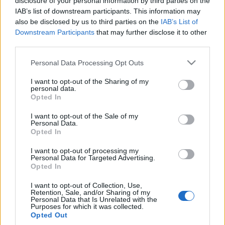
disclosure of your personal information by third parties on the
három évig erdészként dolgozott. 1962-ben a kecskeméti
IAB’s list of downstream participants. This information may
also be disclosed by us to third parties on the
IAB’s List of
Katona József Színházban folytathatta pályáját. 1964-ben
Downstream Participants
that may further disclose it to other
újra a Vígszínház művésze lett.
third parties.
Please note that this website/app uses one or more Google
Personal Data Processing Opt Outs
Emlékezetes szerepe volt Rómeó (Shakespeare: Rómeó és
services and may gather and store information including but
Júlia), Lucifer (Madách: Az ember tragédiája), Bicska Maxi
not limited to your visit or usage behaviour. You may click to
I want to opt-out of the Sharing of my
personal data.
grant or deny consent to Google and its third-party tags to
(Brecht-Weill: Koldusopera), Ficsúr (Molnár Ferenc: Liliom),
Opted In
use your data for below specified purposes in below Google
Oscar (Neil Simon: Furcsa pár). Színházi fellépésein kívül több
consent section.
I want to opt-out of the Sale of my
mint 60 film- és tévészerepben nyújtott felejthetetlen
Personal Data.
Opted In
alakítást. Legnagyobb sikere a Jumurdzsák volt az 1968-ban
bemutatott Egri csillagokban, de játszott a Valahol
I want to opt-out of processing my
Personal Data for Targeted Advertising.
Európában, A csodacsatár, A tettes ismeretlen, a Ripacsok
Opted In
és a Retúr című filmekben. Sokat szinkronizált: az ő hangján
I want to opt-out of Collection, Use,
szólalt meg például Máris szomszéd is a Mézga családban.
Retention, Sale, and/or Sharing of my
Personal Data that Is Unrelated with the
Purposes for which it was collected.
Opted Out
Fanyar humora széles körben ismerté tette. Kabaré-