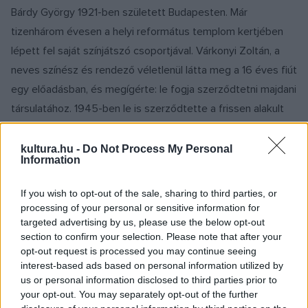
Bárdy György 1921-ben született Budapesten. Már
tizenhárom évesen a helyi református templom kertjében
lépett fel saját színjátszó csoportjával. Várkonyi Zoltán, a
neves színész és rendező véletlenül látta meg a 16 éves fiút
egy előadásban, és megígérte: le fogja szerződtetni majdani
társulatához. 1945-ben le is szerződtette a frissen alakult
Művész Színházba. Elsőnek Grumio szerepét kapta a
Makrancos hölgyben. A színházi előadások után
kultura.hu -
Do Not Process My Personal
Information
rendszeresen fellépett a Casanova és az Arizona Irodalmi
Varietében, ahol óriási sikerrel parodizálta Csortost,
If you wish to opt-out of the sale, sharing to third parties, or
Latabárt, Jávort.
processing of your personal or sensitive information for
targeted advertising by us, please use the below opt-out
section to confirm your selection. Please note that after your
opt-out request is processed you may continue seeing
1946-ban Jób Dániel szerződtette a Vígszínházba, ahol
interest-based ads based on personal information utilized by
us or personal information disclosed to third parties prior to
1949-ig játszott. 1949-51-ben a Vidám, 1951-től 1958-ig a
your opt-out. You may separately opt-out of the further
Madách, 1958-59-ben a Nemzeti Színházban lépett fel, majd