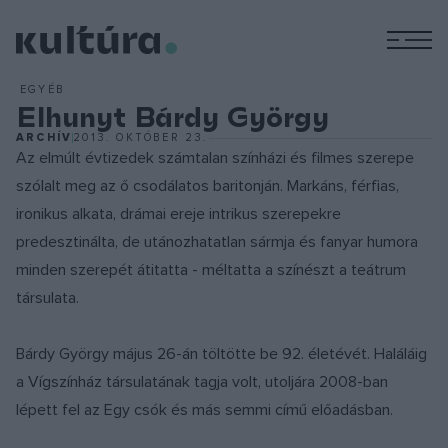
M
EGYÉB
Elhunyt Bárdy György
ARCHÍV
2013. OKTÓBER 23.
Az elmúlt évtizedek számtalan színházi és filmes szerepe
szólalt meg az ő csodálatos baritonján. Markáns, férfias,
ironikus alkata, drámai ereje intrikus szerepekre
predesztinálta, de utánozhatatlan sármja és fanyar humora
minden szerepét átitatta - méltatta a színészt a teátrum
társulata.
Bárdy György május 26-án töltötte be 92. életévét. Haláláig
a Vígszínház társulatának tagja volt, utoljára 2008-ban
lépett fel az Egy csók és más semmi című előadásban.