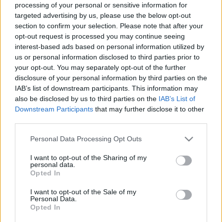
processing of your personal or sensitive information for
színdarabjából forgatott
Lőporos hordó
lett a legjobb
targeted advertising by us, please use the below opt-out
európai film a kritikusok (Fipresci) szerint, két évvel később
section to confirm your selection. Please note that after your
opt-out request is processed you may continue seeing
a
Csodák ideje
a spanyolországi San Sebastián
interest-based ads based on personal information utilized by
filmfesztiválján elnyerte a kritikusok díját. 2001-ben a
us or personal information disclosed to third parties prior to
Variety folyóirat az év öt legjobb rendezője köré
your opt-out. You may separately opt-out of the further
disclosure of your personal information by third parties on the
sorolta. Paskaljevic 2002-ben elsőként nyerte el a Bernhard
IAB’s list of downstream participants. This information may
Wicki-díjat, a német filmkészítők békedíját az alkotásait
also be disclosed by us to third parties on the
IAB’s List of
átszövő humanizmusért. 2007-ben a francia Művészeti és
Downstream Participants
that may further disclose it to other
third parties.
Irodalmi Renddel tüntették ki. A Jugoszlávia szétesését
kísérő 1991-es délszláv háború kezdetén, Slobodan
Please note that this website/app uses one or more Google
Personal Data Processing Opt Outs
services and may gather and store information including but
Milosevic (1941-2006) akkori elnök idején Paskaljevic nyíltan
not limited to your visit or usage behaviour. You may click to
I want to opt-out of the Sharing of my
bírálta a szerb nacionalizmust. A Milosevic által irányított
personal data.
grant or deny consent to Google and its third-party tags to
Opted In
média kampányának hatására a rendező halálos
use your data for below specified purposes in below Google
consent section.
fenyegetéseket kapott, ezért Franciaországba emigrált. Az
I want to opt-out of the Sale of my
Personal Data.
utóbbi időben felváltva élt Párizsban és Belgrádban.
Opted In