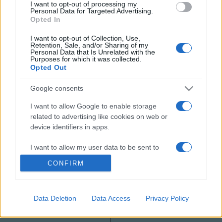
I want to opt-out of processing my
Kiemelt kép:
Argentin tangó
Personal Data for Targeted Advertising.
Opted In
I want to opt-out of Collection, Use,
Retention, Sale, and/or Sharing of my
Personal Data that Is Unrelated with the
Purposes for which it was collected.
Opted Out
HÍREK
VILÁG
Google consents
MEGOSZTÁS
I want to allow Google to enable storage
related to advertising like cookies on web or
device identifiers in apps.
I want to allow my user data to be sent to
Google for online advertising purposes.
CONFIRM
I want to allow Google to send me
personalized advertising.
Data Deletion
Data Access
Privacy Policy
I want to allow Google to enable storage
related to analytics like cookies on web or