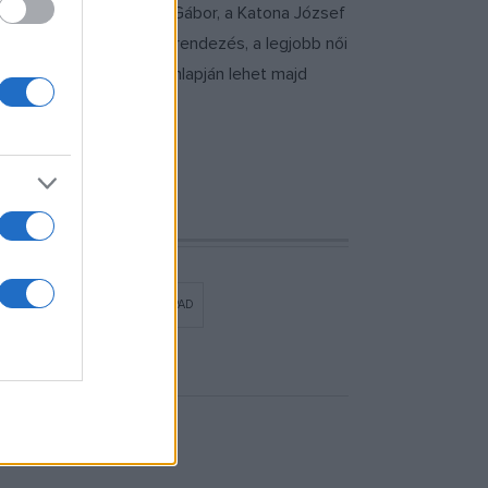
-díjas színésznő, Máté Gábor, a Katona József
jobb előadás, a legjobb rendezés, a legjobb női
apján. Erre a színház honlapján lehet majd
ÁROSMAJORI SZABADTÉRI SZÍNPAD