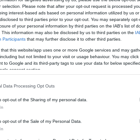
don.
r selection. Please note that after your opt-out request is processed y
eing interest-based ads based on personal information utilized by us or
disclosed to third parties prior to your opt-out. You may separately opt-
 de minőségi szórakozást ígérő darabok alkotják majd, melyeket 
losure of your personal information by third parties on the IAB’s list of
lőadásából. Az esemény Matei Visniec
Napnyugat Expressz
című d
. This information may also be disclosed by us to third parties on the
IA
Participants
that may further disclose it to other third parties.
gusztus 25-én. Ezt követi a Budaörsi Latinovits Színház társulatá
 Róbert rendezésében mutatják be.
 that this website/app uses one or more Google services and may gath
including but not limited to your visit or usage behaviour. You may click 
 to Google and its third-party tags to use your data for below specifi
ogmafilmje alapján született
Ünnep
című előadással érkezik a ma
ogle consent section.
ematikus vígjáték a
Fekete Péter
a Szabadkai Népszínház előad
lteti magát a Szegedi Nemzeti Színház és az Újvidéki Színház, mel
l Data Processing Opt Outs
lemek szegülnek neki a magyar népballadák sajátos motívumainak.
o opt-out of the Sharing of my personal data.
zőknek. Végül egy dupla csavaros, vérbő komédia, a
Farsang, ava
In
olásában, a rájuk jellemző pezsgő humorral fűszerezve, a szom
o opt-out of the Sale of my Personal Data.
szereplő előadásokat idén is egy négyfős z
In