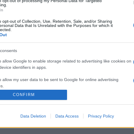
to opt-out of processing my Personal Data for Targeted
vezető igazgatója, Benkő Nóra mellett Ráckevei Anna Jászai Mari
ing.
In
amaturg a tagjai. A produkciókat hét kategóriában díjazzák: a leg
ismerése mellett a közönségdíjat is odaítélik a nézői szavazatok al
o opt-out of Collection, Use, Retention, Sale, and/or Sharing
ersonal Data that Is Unrelated with the Purposes for which it
tadóra szeptember 24-én kerül majd sor.
lected.
Out
ez is mekkora egy tahó!
Forrás: Városmajori Szabadtéri Színpad
consents
o allow Google to enable storage related to advertising like cookies on
evice identifiers in apps.
o allow my user data to be sent to Google for online advertising
ABADKAI NÉPSZÍNHÁZ
SZIGLIGETI SZÍNHÁZ
SZÍNHÁZ
ÚJVIDÉKI SZÍNHÁZ
V
s.
CONFIRM
HÁZ
to allow Google to send me personalized advertising.
o allow Google to enable storage related to analytics like cookies on
Data Deletion
Data Access
Privacy Policy
evice identifiers in apps.
o allow Google to enable storage related to functionality of the website