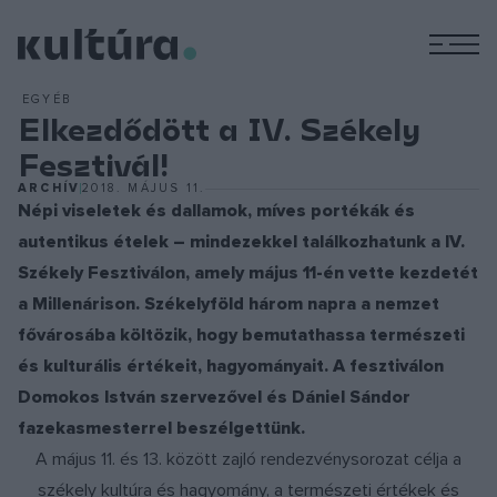
M
EGYÉB
Elkezdődött a IV. Székely
Fesztivál!
ARCHÍV
2018. MÁJUS 11.
Népi viseletek és dallamok, míves portékák és
autentikus ételek – mindezekkel találkozhatunk a IV.
Székely Fesztiválon, amely május 11-én vette kezdetét
a Millenárison. Székelyföld három napra a nemzet
fővárosába költözik, hogy bemutathassa természeti
és kulturális értékeit, hagyományait. A fesztiválon
Domokos István szervezővel és Dániel Sándor
fazekasmesterrel beszélgettünk.
A május 11. és 13. között zajló rendezvénysorozat célja a
székely kultúra és hagyomány, a természeti értékek és