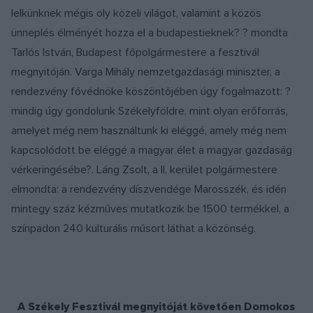
lelkünknek mégis oly közeli világot, valamint a közös
ünneplés élményét hozza el a budapestieknek? ? mondta
Tarlós István, Budapest főpolgármestere a fesztivál
megnyitóján. Varga Mihály nemzetgazdasági miniszter, a
rendezvény fővédnöke köszöntőjében úgy fogalmazott: ?
mindig úgy gondolunk Székelyföldre, mint olyan erőforrás,
amelyet még nem használtunk ki eléggé, amely még nem
kapcsolódott be eléggé a magyar élet a magyar gazdaság
vérkeringésébe?. Láng Zsolt, a II. kerület polgármestere
elmondta: a rendezvény díszvendége Marosszék, és idén
mintegy száz kézműves mutatkozik be 1500 termékkel, a
színpadon 240 kulturális műsort láthat a közönség.
A Székely Fesztivál megnyitóját követően Domokos