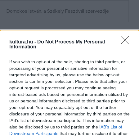
Domokos István, a Székely Fesztivál szervezője
Tisztában vagyunk vele, hogy az emberek egyre többet
kultura.hu -
Do Not Process My Personal
tudnak Székelyföldről, ám úgy érezzük, fontos, hogy évente
Information
egyszer három napra a Millenárisra költöztessük
Székelyföldet. Szeretnénk megismertetni az emberekkel a
If you wish to opt-out of the sale, sharing to third parties, or
processing of your personal or sensitive information for
székely kultúrát, amely magáért beszél, valamint a
targeted advertising by us, please use the below opt-out
világszínvonalú gasztronómiát és azokat a termelőket,
section to confirm your selection. Please note that after your
akiknek munkája nemcsak a Kárpát-medencében, de
opt-out request is processed you may continue seeing
interest-based ads based on personal information utilized by
Európa-szerte is egyedülálló érték. Mindaz, amit elmondtam,
us or personal information disclosed to third parties prior to
egy szép csokorba szedve található a Székely Fesztiválon.?
your opt-out. You may separately opt-out of the further
Domokos István körbevezetett minket a fesztivál területén,
disclosure of your personal information by third parties on the
IAB’s list of downstream participants. This information may
a kézműves mesterek között és úgy fogalmazott:
also be disclosed by us to third parties on the
IAB’s List of
Downstream Participants
that may further disclose it to other