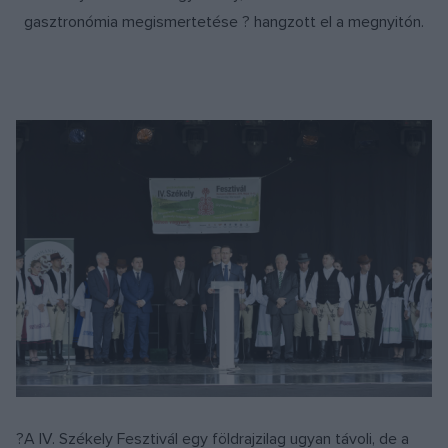
gasztronómia megismertetése ? hangzott el a megnyitón.
?A IV. Székely Fesztivál egy földrajzilag ugyan távoli, de a