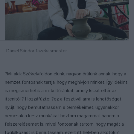
Dániel Sándor fazekasmester
?Mi, akik Székelyföldön élünk, nagyon örülünk annak, hogy a
nemzet fontosnak tartja, hogy meghívjon minket. Így idekint
is megismerhetik a mi kultúránkat, amely kicsit eltér az
ittenitől.? Hozzáfűzte: ?ez a fesztivál arra is lehetőséget
nyújt, hogy bemutathassam a termékeimet, ugyanakkor
nemcsak a kész munkákat hoztam magammal, hanem a
felszerelésemet is, mivel fontosnak tartom, hogy magát a
foglalkozást is bemutassam, ezért itt helyben alkotok.?