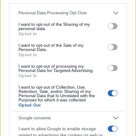
third parties.
Please note that this website/app uses one or more Google
Personal Data Processing Opt Outs
?évről évre többen szereznek tudomást a
services and may gather and store information including but
not limited to your visit or usage behaviour. You may click to
I want to opt-out of the Sharing of my
fesztiválról, így egyre több látogatónk van, tavaly
personal data.
grant or deny consent to Google and its third-party tags to
Opted In
pedig elértük a harmincezres látogatószámot és
use your data for below specified purposes in below Google
bízom benne, hogy ezt idén meghaladjuk?.
consent section.
I want to opt-out of the Sale of my
Personal Data.
Opted In
I want to opt-out of processing my
Personal Data for Targeted Advertising.
Opted In
I want to opt-out of Collection, Use,
Retention, Sale, and/or Sharing of my
Personal Data that Is Unrelated with the
Purposes for which it was collected.
Opted Out
Google consents
I want to allow Google to enable storage
related to advertising like cookies on web or