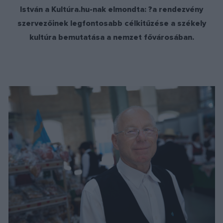
István a Kultúra.hu-nak elmondta: ?a rendezvény
szervezőinek legfontosabb célkitűzése a székely
kultúra bemutatása a nemzet fővárosában.