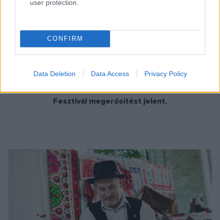
user protection.
(A fesztivál részletes programja
ITT
található.)
CONFIRM
Dániel Sándor fazekasmesterrel is beszélgettünk a
Data Deletion
Data Access
Privacy Policy
rendezvényen, aki megfogalmazta: számára a Székely
Fesztivál megerősítést jelent.