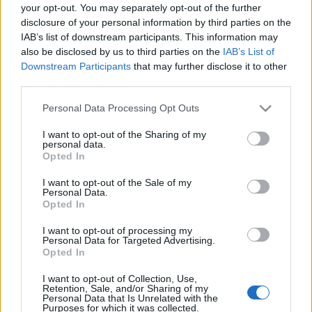
your opt-out. You may separately opt-out of the further
dollárért (3,5 millió forintért) talál új tulajdonosra. Az online
disclosure of your personal information by third parties on the
aukciót szombaton, augusztus 31-én tartják.
IAB’s list of downstream participants. This information may
also be disclosed by us to third parties on the
IAB’s List of
Downstream Participants
that may further disclose it to other
third parties.
Please note that this website/app uses one or more Google
Personal Data Processing Opt Outs
services and may gather and store information including but
ÁRVERÉS
BRIAN WILSON
EGYESÜLT ÁLLAMOK
ELVIS PRESLEY
not limited to your visit or usage behaviour. You may click to
I want to opt-out of the Sharing of my
personal data.
grant or deny consent to Google and its third-party tags to
HÍREK
HOLLYWOOD
LAS VEGAS
THE BEACH BOYS
Opted In
use your data for below specified purposes in below Google
consent section.
I want to opt-out of the Sale of my
Personal Data.
MEGOSZTÁS
Opted In
I want to opt-out of processing my
Personal Data for Targeted Advertising.
Opted In
EZ IS ÉRDEKELHETI
I want to opt-out of Collection, Use,
Retention, Sale, and/or Sharing of my
Personal Data that Is Unrelated with the
Purposes for which it was collected.