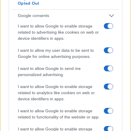
Opted Out
POPKULT
El akarta árvereztetni Elvis Presley
Google consents
egykori birtokát, de pórul járt vele
Elvis Presley családja elleni csalás miatt tartóztattak le egy
I want to allow Google to enable storage
related to advertising like cookies on web or
nőt a hatóságok, aki a néhai énekes családi birtokára,
device identifiers in apps.
Gracelandre akart kényszerárverést elrendeltetni.
I want to allow my user data to be sent to
Google for online advertising purposes.
ROCKTÖRTÉNET
POPKULT
I want to allow Google to send me
Kisebbségi zenéből többségi forradalom
personalized advertising.
– hetvenéves a rock and roll
Elvis Presley debütáló kislemezével nemcsak a
I want to allow Google to enable storage
related to analytics like cookies on web or
szórakoztató zene történetében kezdődött forradalmian új
device identifiers in apps.
fejezet, hanem társadalmi vonatkozásban is.
I want to allow Google to enable storage
related to functionality of the website or app.
MŰVÉSZET
I want to allow Google to enable storage