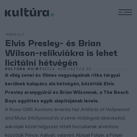
M
POPKULT
Elvis Presley- és Brian
Wilson-relikviákra is lehet
licitálni hétvégén
KULTÚRA.HU/MTI
2024. AUGUSZTUS 30.
A világ zenei és filmes nagyságainak ritka tárgyai
kerülnek kalapács alá hétvégén, közöttük Elvis
Presley aranygyűrűi és Brian Wilsonnak, a The Beach
Boys együttes egyik alapítójának levele.
A Kruse GWS Auctions árverési ház
Artifacts of Hollywood
and Music
(
Hollywood és a zene műtárgyai
) elnevezésű
aukcióján közel négyszáz tételt bocsátanak árverésre,
közöttük Prince, Aaliyah, valamint Abigail Folger, a Folger