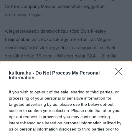
Coffee Company Manson család által meggyilkolt
örökösnője tárgyait.
A legértékesebb darabok közül több Elvis Presley
tulajdonában volt, közöttük egy mikrofon Las Vegas-i
rezidenciájából és két egyedülálló aranygyűrű, amelyek
becsült értéke 35 ezer – 60 ezer dollár (12,4 – 21 millió
forint).
kultura.hu -
Do Not Process My Personal
Information
Az 1977 augusztusában elhunyt Elvis Presley ékszerei ma is
a világ legértékesebb vagyontárgyai közé tartoznak –
If you wish to opt-out of the sale, sharing to third parties, or
mondta Brigitte Kruse, az árverési ház műveleti igazgatója.
processing of your personal or sensitive information for
targeted advertising by us, please use the below opt-out
Az árverés egy másik kiemelkedő darabja az a kézzel írott
section to confirm your selection. Please note that after your
levél, amelyet Brian Wilson küldött The Beach Boys-beli
opt-out request is processed you may continue seeing
zenésztársának és unokafivérének, Mike Love-nak, amely
interest-based ads based on personal information utilized by
us or personal information disclosed to third parties prior to
Brigitte Kruse várakozása szerint legkevesebb tízezer