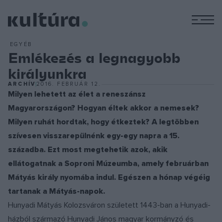
M
EGYÉB
Emlékezés a legnagyobb
királyunkra
ARCHÍV
2016. FEBRUÁR 12.
Milyen lehetett az élet a reneszánsz
Magyarországon? Hogyan éltek akkor a nemesek?
Milyen ruhát hordtak, hogy étkeztek? A legtöbben
szívesen visszarepülnénk egy-egy napra a 15.
századba. Ezt most megtehetik azok, akik
ellátogatnak a Soproni Múzeumba, amely februárban
Mátyás király nyomába indul. Egészen a hónap végéig
tartanak a Mátyás-napok.
Hunyadi Mátyás
Kolozsváron született 1443-ban a Hunyadi-
házból származó Hunyadi János magyar kormányzó és