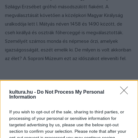
Szilágyi Erzsébet grófnő másodszülött fiaként. A
megválasztását követően a középkori Magyar Királyság
uralkodója lett
I. Mátyás
néven 1458 és 1490 között, de
cseh királlyá és osztrák főherceggé is megválasztották.
Személyét számos monda és népmese őrzi, amelyek
igazságosságát, eszét emelik ki. De milyen is volt akkoriban
az élet? A Soproni Múzeum ezt az időszakot eleveníti fel.
kultura.hu -
Do Not Process My Personal
Information
Fotó: Mátyás király legyőzi Holubárt, forrás:
matyaskiraly.network.hu
If you wish to opt-out of the sale, sharing to third parties, or
processing of your personal or sensitive information for
targeted advertising by us, please use the below opt-out
section to confirm your selection. Please note that after your
opt-out request is processed you may continue seeing