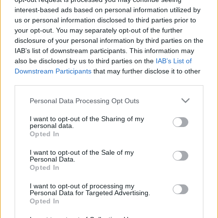
Ismeretterjesztés, történelem, gasztronómia ? ezek a
interest-based ads based on personal information utilized by
legfontosabb elemei a rendezvénysorozatnak. Lesz
us or personal information disclosed to third parties prior to
négyfogásos korhű menüsor, amelyen olyan
your opt-out. You may separately opt-out of the further
különlegességek szerepelnek, mint Őzpástétom tésztában,
disclosure of your personal information by third parties on the
IAB’s list of downstream participants. This information may
csipkebogyó mártással, vagy Tárkonyos vaddisznóleves,
also be disclosed by us to third parties on the
IAB’s List of
emellett előadások, lovagi torna, ügyességi játékok,
Downstream Participants
that may further disclose it to other
kódexrajzolás és táncház is szerepel a
Mátyás-napok a
third parties.
múzeumban
című rendezvénysorozat programjai között ?
Please note that this website/app uses one or more Google
Personal Data Processing Opt Outs
írják
Sopron honlapján
.
services and may gather and store information including but
not limited to your visit or usage behaviour. You may click to
I want to opt-out of the Sharing of my
personal data.
grant or deny consent to Google and its third-party tags to
Opted In
use your data for below specified purposes in below Google
consent section.
I want to opt-out of the Sale of my
Personal Data.
A reneszánsz Facebook
Opted In
I want to opt-out of processing my
A ?reneszánsz Facebook?: humanisták kapcsolatai a 15.
Personal Data for Targeted Advertising.
Opted In
században
címmel tart előadást Krammerhofer Szilvia