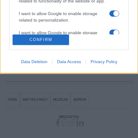
vehetnek rész a látogatók a Gambrinus étteremben Gara
related to functionality of the website or app.
Lídia tánc- és ceremóniamester, a Soproni Múzeum Ars
I want to allow Google to enable storage
Historica Társulata és a Kvintesszencia Régizene Együttes
related to personalization.
közreműködésével.
I want to allow Google to enable storage
related to security, including authentication
CONFIRM
functionality and fraud prevention, and other
user protection.
Forrás: turizmus.sopron.hu
Data Deletion
Data Access
Privacy Policy
HÍREK
MÁTYÁS KIRÁLY
MÚZEUM
SOPRON
MEGOSZTÁS