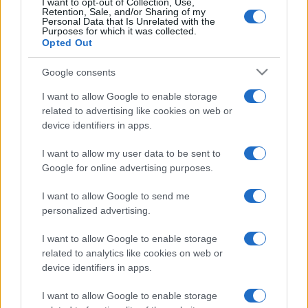
művészettörténész február 17-én. Helyszín: Macskakő
I want to opt-out of Collection, Use,
Retention, Sale, and/or Sharing of my
közösségi tér, Eggenberg-ház (Sopron, Szent György u.12.).
Personal Data that Is Unrelated with the
Purposes for which it was collected.
Opted Out
A hónap végén pedig, február 27-én egész nap
Google consents
programokkal várják az érdeklődőket. Reggel 10-kor Mátyás
király köszönti népét a Tábornok-ház erkélyéről, és az Ars
I want to allow Google to enable storage
related to advertising like cookies on web or
Historica Társulat Mátyás-meséjét láthatják-hallhatják a
device identifiers in apps.
vendégek a Fő téren. Majd reneszánsz játszóház várja a
kicsiket és nagyokat, amelynek keretében lesz lovagi torna,
I want to allow my user data to be sent to
Google for online advertising purposes.
ügyességi játékok, kódexrajzolás, táncház és ?
Mátyás király
és a macskakői rablólovagok?
címmel Dr.Németh Ildikó
I want to allow Google to send me
főlevéltáros mesél.
personalized advertising.
I want to allow Google to enable storage
related to analytics like cookies on web or
device identifiers in apps.
Végezetül este ?Jégtörő Mátyás reneszánsz lakomáján?
I want to allow Google to enable storage