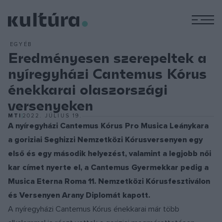
M
EGYÉB
Eredményesen szerepeltek a
nyíregyházi Cantemus Kórus
énekkarai olaszországi
versenyeken
MTI
2022. JÚLIUS 19.
A nyíregyházi Cantemus Kórus Pro Musica Leánykara
a goriziai Seghizzi Nemzetközi Kórusversenyen egy
első és egy második helyezést, valamint a legjobb női
kar címet nyerte el, a Cantemus Gyermekkar pedig a
Musica Eterna Roma 11. Nemzetközi Kórusfesztiválon
és Versenyen Arany Diplomát kapott.
A nyíregyházi Cantemus Kórus énekkarai már több