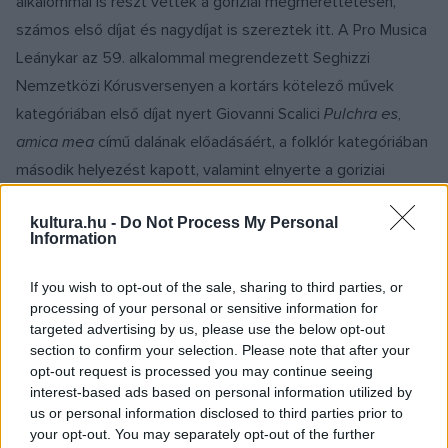
alkalommal is részt vettek a goriziai megmérettetésen,
számos első díjat és nagydíjat is szereztek itt. A Pro Musica
Leánykar az 59. alkalommal megrendezett Seghizzi
Nemzetközi Kórusversenyen a kortárs kötelező művek
kategóriában első díjat nyert Giovanni Scalici
Pulchra es,
amica mea
című dalának előadásáért, a folklór kategóriában
második helyezést kapott, valamint elnyerte a goriziai
versenyen a legjobb női kar címet is.
kultura.hu -
Do Not Process My Personal
Information
A rangos nemzetközi versenyre idén is a világ legjobb
amatőr kórusai közül érkeztek énekkarok, egy előválogatást
If you wish to opt-out of the sale, sharing to third parties, or
processing of your personal or sensitive information for
követően. A mezőnyben olasz, lett, ukrán, lengyel, magyar
targeted advertising by us, please use the below opt-out
és Fülöp-szigeteki énekkarok mérkőztek egymással.
section to confirm your selection. Please note that after your
Magyarországot két csapat képviselte.
opt-out request is processed you may continue seeing
interest-based ads based on personal information utilized by
us or personal information disclosed to third parties prior to
A Szabó Soma karnagy vezényelte nyíregyházi Pro Musica
your opt-out. You may separately opt-out of the further