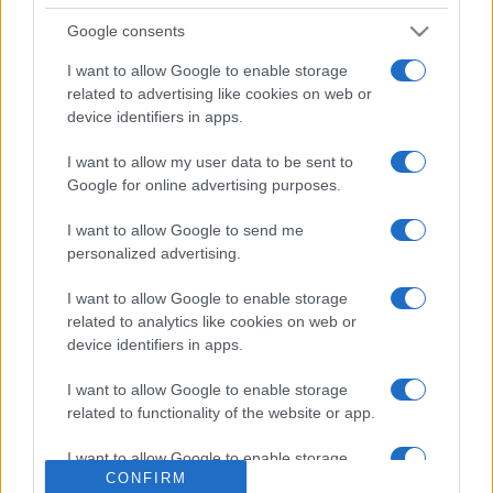
Arany Diplomát kapott. Bár előzetesen meghirdették, végül
a nagydíjas versenyt nem tartották meg. A nyíregyházi
Google consents
kórus tagjai július 15-én Reggelóban, július 16-án és 17-én
I want to allow Google to enable storage
Rómában adtak koncertet. A versenyt és az ünnepélyes
related to advertising like cookies on web or
device identifiers in apps.
díjátadót hétfőn tartották meg.
I want to allow my user data to be sent to
Google for online advertising purposes.
A hazai művészeti élet egyik legfényesebb csillaga
a 46 éve működő nyíregyházi Cantemus
I want to allow Google to send me
personalized advertising.
kóruscsalád. Szabó Soma Liszt Ferenc-díjas
karnagyot nyíregyházi tematikus sorozatunkban
I want to allow Google to enable storage
kérdeztük
az énekkar születéséről, sikereiről,
related to analytics like cookies on web or
device identifiers in apps.
terveiről és mindennapjairól.
I want to allow Google to enable storage
related to functionality of the website or app.
I want to allow Google to enable storage
CONFIRM
related to personalization.