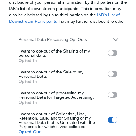
Leánykar mellett a Nemes József karnagy irányította
disclosure of your personal information by third parties on the
IAB’s list of downstream participants. This information may
debreceni Lautitia Kórus is jelentős sikereket ért el. Őket
also be disclosed by us to third parties on the
IAB’s List of
Nyíregyházán az augusztus 15-én kezdődő XIV. Cantemus
Downstream Participants
that may further disclose it to other
Nemzetközi Kórusfesztiválon is hallhatja majd a közönség. A
third parties.
goriziai verseny nagydíját az olasz és szlovén énekesekből
Please note that this website/app uses one or more Google
Personal Data Processing Opt Outs
álló Vikra kórus kapta.
services and may gather and store information including but
not limited to your visit or usage behaviour. You may click to
I want to opt-out of the Sharing of my
personal data.
grant or deny consent to Google and its third-party tags to
A Szabó Dénes Kossuth-díjas karnagy vezette Cantemus
Opted In
use your data for below specified purposes in below Google
Gyermekkar a Musica Eterna Roma 11. Nemzetközi
consent section.
I want to opt-out of the Sale of my
Personal Data.
Kórusfesztiválon és versenyen Arany Diplomát kapott. A
Opted In
versenyen a nyíregyházi kórus mellett az olaszországi Coro
I want to opt-out of processing my
EOS, az ausztriai Steirischer Jägerchor, a németországi
Personal Data for Targeted Advertising.
Junges Vokalensemble Hannover és a Harmonie
Opted In
Lindenholzhausen, valamint a kecskeméti Aurin Leánykar
I want to opt-out of Collection, Use,
Retention, Sale, and/or Sharing of my
vett részt. A verseny Facebook-oldalán közzétett
Personal Data that Is Unrelated with the
Purposes for which it was collected.
eredmények szerint az Aurin Leánykar két kategóriában is
Opted Out